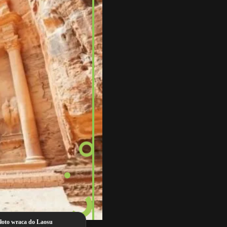
łoto wraca do Laosu