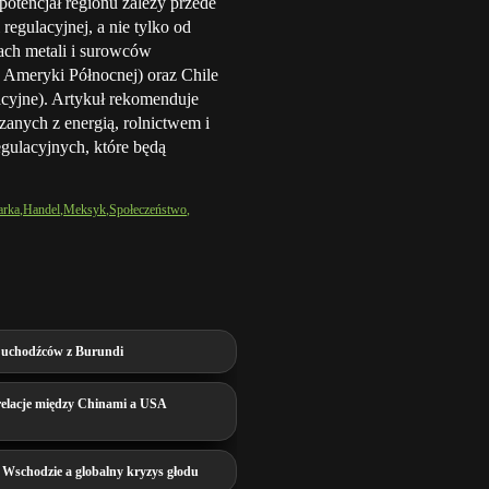
otencjał regionu zależy przede
 regulacyjnej, a nie tylko od
ach metali i surowców
o Ameryki Północnej) oraz Chile
acyjne). Artykuł rekomenduje
zanych z energią, rolnictwem i
egulacyjnych, które będą
arka
Handel
Meksyk
Społeczeństwo
 uchodźców z Burundi
 relacje między Chinami a USA
 Wschodzie a globalny kryzys głodu