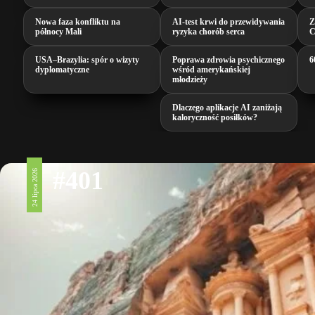
Nowa faza konfliktu na
AI‑test krwi do przewidywania
Z
północy Mali
ryzyka chorób serca
C
USA–Brazylia: spór o wizyty
Poprawa zdrowia psychicznego
6
dyplomatyczne
wśród amerykańskiej
młodzieży
Dlaczego aplikacje AI zaniżają
kaloryczność posiłków?
#401
24 lipca 2026