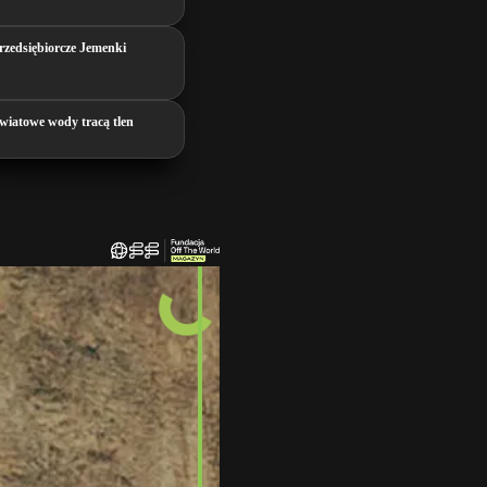
rzedsiębiorcze Jemenki
wiatowe wody tracą tlen