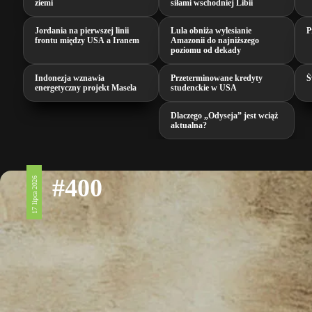
ziemi
siłami wschodniej Libii
Jordania na pierwszej linii
Lula obniża wylesianie
P
frontu między USA a Iranem
Amazonii do najniższego
poziomu od dekady
Indonezja wznawia
Przeterminowane kredyty
Ś
energetyczny projekt Masela
studenckie w USA
Dlaczego „Odyseja” jest wciąż
aktualna?
#400
17 lipca 2026