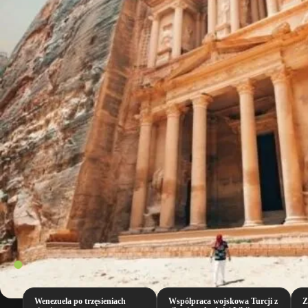
Wenezuela po trzęsieniach
Współpraca wojskowa Turcji z
Z