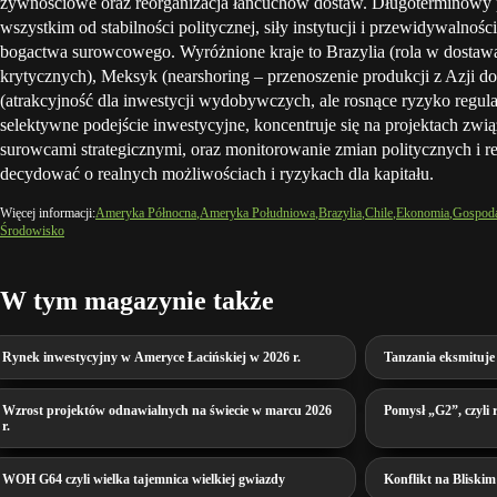
żywnościowe oraz reorganizacja łańcuchów dostaw. Długoterminowy p
wszystkim od stabilności politycznej, siły instytucji i przewidywalności
bogactwa surowcowego. Wyróżnione kraje to Brazylia (rola w dostaw
krytycznych), Meksyk (nearshoring – przenoszenie produkcji z Azji d
(atrakcyjność dla inwestycji wydobywczych, ale rosnące ryzyko regul
selektywne podejście inwestycyjne, koncentruje się na projektach zwią
surowcami strategicznymi, oraz monitorowanie zmian politycznych i r
decydować o realnych możliwościach i ryzykach dla kapitału.
Więcej informacji:
Ameryka Północna
Ameryka Południowa
Brazylia
Chile
Ekonomia
Gospod
Środowisko
W tym magazynie także
Rynek inwestycyjny w Ameryce Łacińskiej w 2026 r.
Tanzania eksmituje
Wzrost projektów odnawialnych na świecie w marcu 2026
Pomysł „G2”, czyli
r.
WOH G64 czyli wielka tajemnica wielkiej gwiazdy
Konflikt na Bliskim