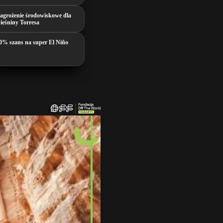
agrożenie środowiskowe dla
ieśniny Torresa
0% szans na super El Niño