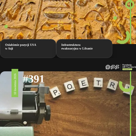
Osłabienie pozycji USA
Infrastruktura
w Azji
ewakuacyjna w Libanie
#391
10 kwietnia 2026