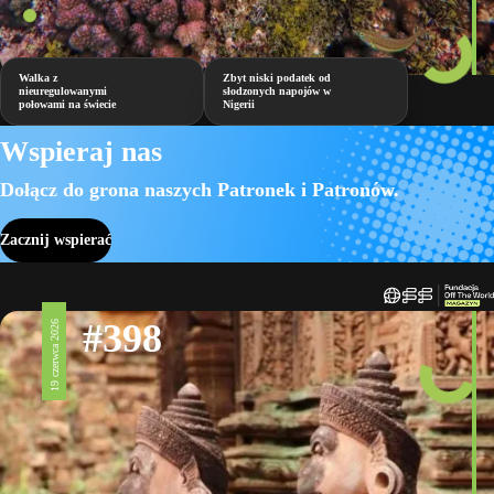
Walka z
Zbyt niski podatek od
nieuregulowanymi
słodzonych napojów w
połowami na świecie
Nigerii
Wspieraj nas
Dołącz do grona naszych Patronek i Patronów.
Zacznij wspierać
#398
19 czerwca 2026