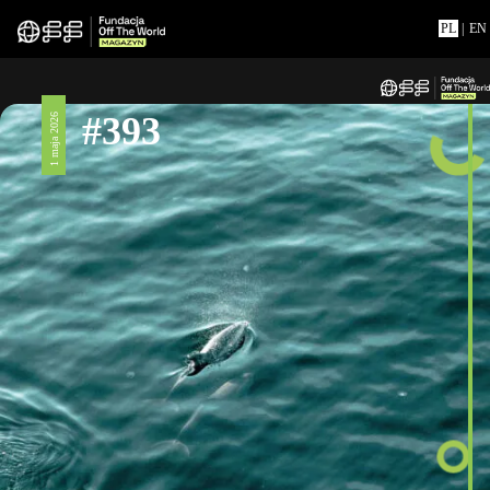
PL
|
EN
#393
1 maja 2026