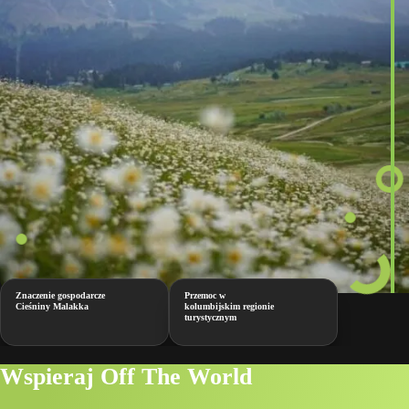
Znaczenie gospodarcze
Przemoc w
Cieśniny Malakka
kolumbijskim regionie
turystycznym
Wspieraj Off The World