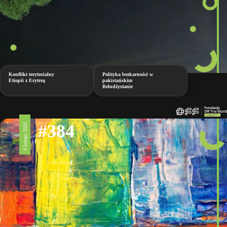
Konflikt terytorialny
Polityka bezkarności w
Etiopii z Erytreą
pakistańskim
Beludżystanie
#384
6 lutego 2026