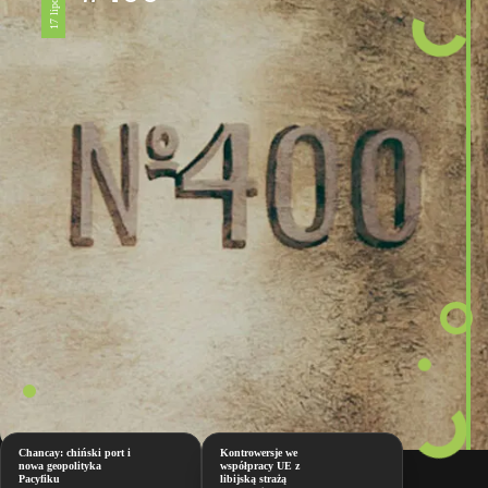
Chancay: chiński port i
Kontrowersje we
nowa geopolityka
współpracy UE z
Pacyfiku
libijską strażą