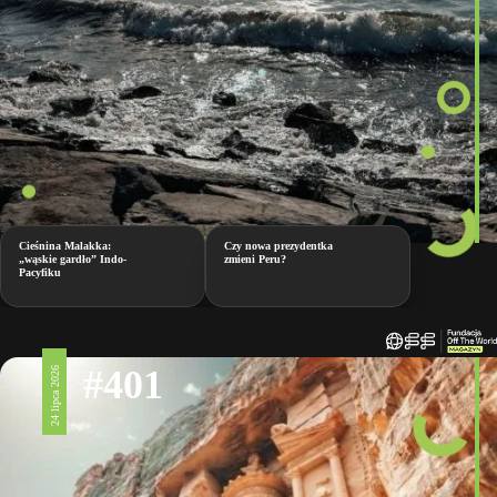
Cieśnina Malakka:
Czy nowa prezydentka
„wąskie gardło” Indo-
zmieni Peru?
Pacyfiku
#401
24 lipca 2026