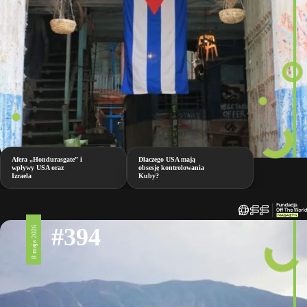
Afera „Hondurasgate” i
Dlaczego USA mają
wpływy USA oraz
obsesję kontrolowania
Izraela
Kuby?
#394
8 maja 2026