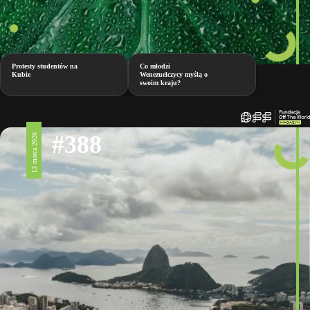
Protesty studentów na
Co młodzi
Kubie
Wenezuelczycy myślą o
swoim kraju?
#388
13 marca 2026