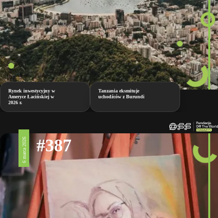
Rynek inwestycyjny w
Tanzania eksmituje
Ameryce Łacińskiej w
uchodźców z Burundi
2026 r.
#387
6 marca 2026