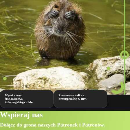
Wysoka cena
Zmasowana walka z
środowiskowa
przestępczością w RPA
indonezyjskiego niklu
Wspieraj nas
Dołącz do grona naszych Patronek i Patronów.