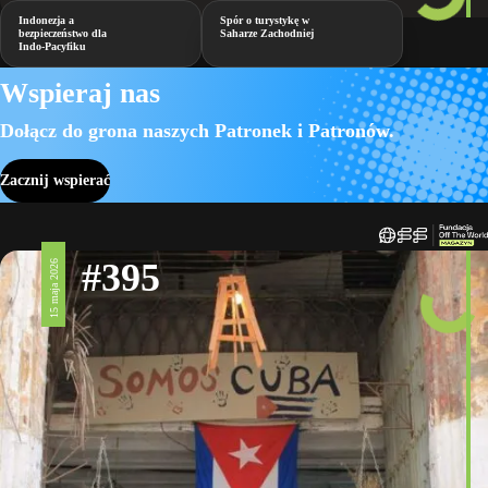
Indonezja a
Spór o turystykę w
bezpieczeństwo dla
Saharze Zachodniej
Indo-Pacyfiku
Wspieraj nas
Dołącz do grona naszych Patronek i Patronów.
Zacznij wspierać
#395
15 maja 2026