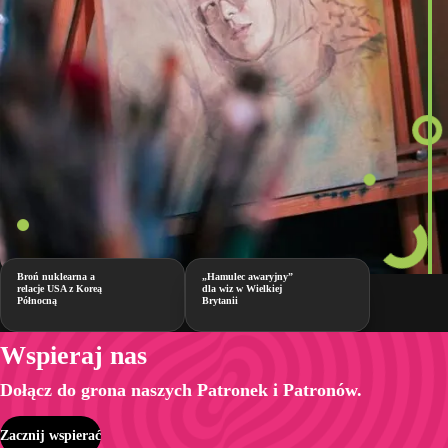
Broń nuklearna a
„Hamulec awaryjny”
relacje USA z Koreą
dla wiz w Wielkiej
Północną
Brytanii
Wspieraj nas
Dołącz do grona naszych Patronek i Patronów.
Zacznij wspierać