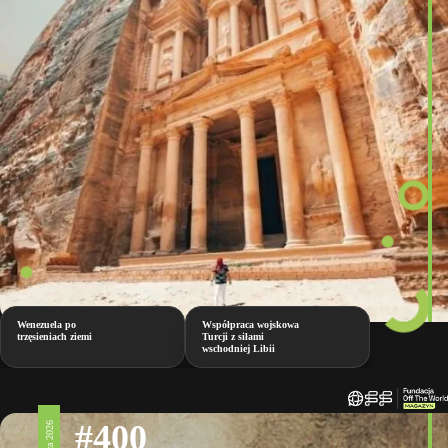
Wenezuela po
Współpraca wojskowa
trzęsieniach ziemi
Turcji z siłami
wschodniej Libii
#400
17 lipca 2026