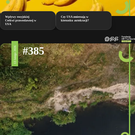
Wpływy rosyjskiej
Czy USA zmierzają w
Cerkwi prawosławnej w
kierunku autokracji?
USA
#385
13 lutego 2026