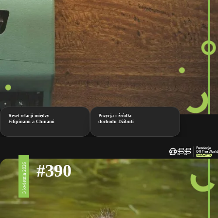
Reset relacji między
Pozycja i źródła
Filipinami a Chinami
dochodu Dżibuti
#390
3 kwietnia 2026