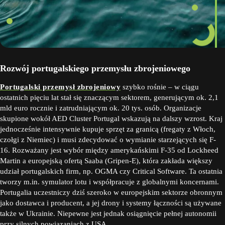
Rozwój portugalskiego przemysłu zbrojeniowego
Portugalski przemysł zbrojeniowy
szybko rośnie – w ciągu
ostatnich pięciu lat stał się znaczącym sektorem, generującym ok. 2,1
mld euro rocznie i zatrudniającym ok. 20 tys. osób. Organizacje
skupione wokół AED Cluster Portugal wskazują na dalszy wzrost. Kraj
jednocześnie intensywnie kupuje sprzęt za granicą (fregaty z Włoch,
czołgi z Niemiec) i musi zdecydować o wymianie starzejących się F-
16. Rozważany jest wybór między amerykańskimi F-35 od Lockheed
Martin a europejską ofertą Saaba (Gripen-E), która zakłada większy
udział portugalskich firm, np. OGMA czy Critical Software. Ta ostatnia
tworzy m.in. symulator lotu i współpracuje z globalnymi koncernami.
Portugalia uczestniczy dziś szeroko w europejskim sektorze obronnym
jako dostawca i producent, a jej drony i systemy łączności są używane
także w Ukrainie. Niepewne jest jednak osiągnięcie pełnej autonomii
przy silnych powiązaniach z USA.