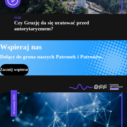
#146
Czy Gruzję da się uratować przed
autorytaryzmem?
Wspieraj nas
Dołącz do grona naszych Patronek i Patronów.
Zacznij wspierać
30 kwietnia 2025