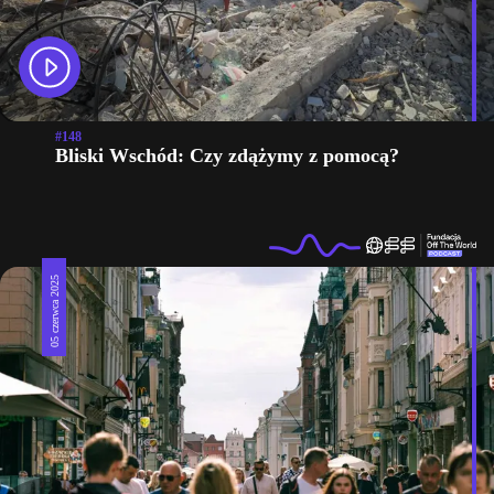
#148
Bliski Wschód: Czy zdążymy z pomocą?
05 czerwca 2025