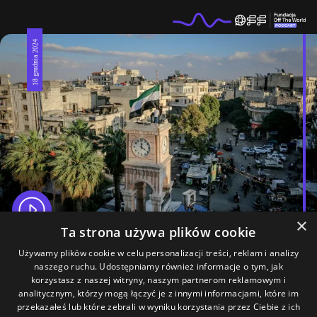
18 grudnia 2024
×
Ta strona używa plików cookie
Używamy plików cookie w celu personalizacji treści, reklam i analizy
#136
Dokąd zmierza Syria?
naszego ruchu. Udostępniamy również informacje o tym, jak
korzystasz z naszej witryny, naszym partnerom reklamowym i
analitycznym, którzy mogą łączyć je z innymi informacjami, które im
przekazałeś lub które zebrali w wyniku korzystania przez Ciebie z ich