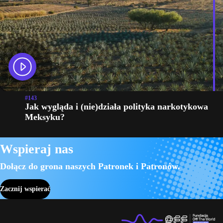
#143
Jak wygląda i (nie)działa polityka narkotykowa
Meksyku?
Wspieraj nas
Dołącz do grona naszych Patronek i Patronów.
Zacznij wspierać