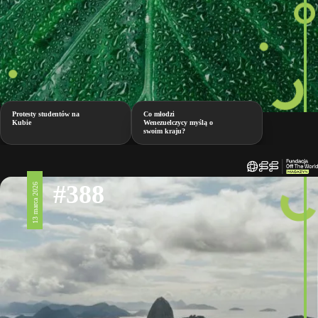
Protesty studentów na
Co młodzi
Kubie
Wenezuelczycy myślą o
swoim kraju?
#388
13 marca 2026