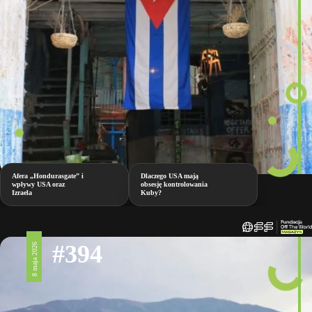
Afera „Hondurasgate” i
Dlaczego USA mają
wpływy USA oraz
obsesję kontrolowania
Izraela
Kuby?
#394
8 maja 2026