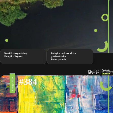
Konflikt terytorialny
Polityka bezkarności w
Etiopii z Erytreą
pakistańskim
Beludżystanie
#384
6 lutego 2026