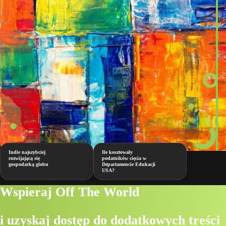
Indie najszybciej
Ile kosztowały
rozwijającą się
podatników cięcia w
gospodarką globu
Departamencie Edukacji
USA?
Wspieraj Off The World
i uzyskaj dostęp do dodatkowych treści