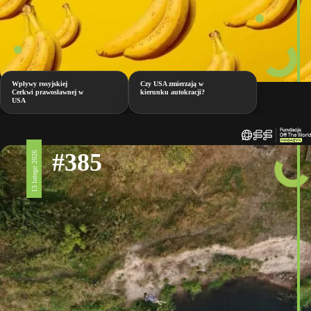
Wpływy rosyjskiej
Czy USA zmierzają w
Cerkwi prawosławnej w
kierunku autokracji?
USA
#385
13 lutego 2026