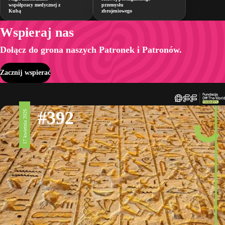
współpracy medycznej z
przemysłu
Kubą
zbrojeniowego
Wspieraj nas
Dołącz do grona naszych Patronek i Patronów.
Zacznij wspierać
#392
17 kwietnia 2026