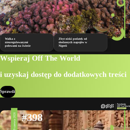
Walka z
Zbyt niski podatek od
nieuregulowanymi
słodzonych napojów w
połowami na świecie
Nigerii
Wspieraj Off The World
i uzyskaj dostęp do dodatkowych treści
Sprawdź
#398
19 czerwca 2026