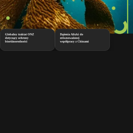
Globalny traktat ONZ
Dążenia Afryki do
dotyczący ochrony
zrównoważonej
bioróżnorodności
współpracy z Chinami