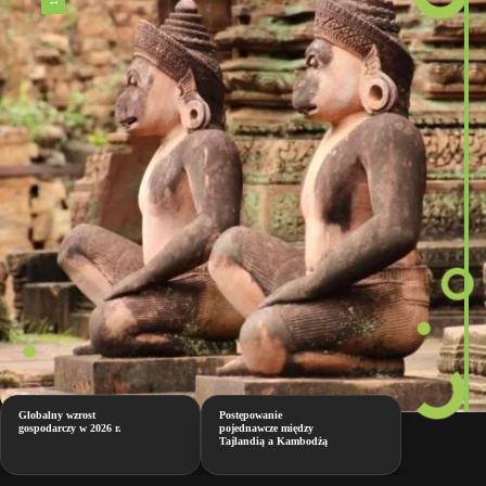
Globalny wzrost
Postępowanie
gospodarczy w 2026 r.
pojednawcze między
Tajlandią a Kambodżą