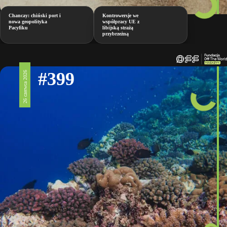
Chancay: chiński port i
Kontrowersje we
nowa geopolityka
współpracy UE z
Pacyfiku
libijską strażą
przybrzeżną
#399
26 czerwca 2026