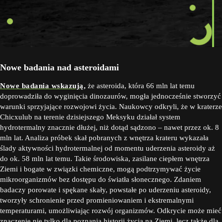
Nowe badania nad asteroidami
Nowe badania wskazują,
że asteroida, która 66 mln lat temu
doprowadziła do wyginięcia dinozaurów, mogła jednocześnie stworzyć
warunki sprzyjające rozwojowi życia. Naukowcy odkryli, że w kraterze
Chicxulub na terenie dzisiejszego Meksyku działał system
hydrotermalny znacznie dłużej, niż dotąd sądzono – nawet przez ok. 8
mln lat. Analiza próbek skał pobranych z wnętrza krateru wykazała
ślady aktywności hydrotermalnej od momentu uderzenia asteroidy aż
do ok. 58 mln lat temu. Takie środowiska, zasilane ciepłem wnętrza
Ziemi i bogate w związki chemiczne, mogą podtrzymywać życie
mikroorganizmów bez dostępu do światła słonecznego. Zdaniem
badaczy porowate i spękane skały, powstałe po uderzeniu asteroidy,
tworzyły schronienie przed promieniowaniem i ekstremalnymi
temperaturami, umożliwiając rozwój organizmów. Odkrycie może mieć
znaczenie nie tylko dla poznania historii życia na Ziemi, lecz także dla