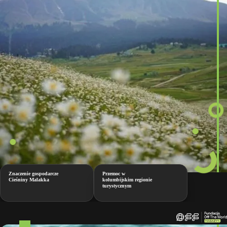
Znaczenie gospodarcze
Przemoc w
Cieśniny Malakka
kolumbijskim regionie
turystycznym