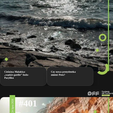
Cieśnina Malakka:
Czy nowa prezydentka
„wąskie gardło” Indo-
zmieni Peru?
Pacyfiku
#401
24 lipca 2026