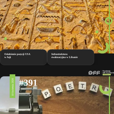
Osłabienie pozycji USA
Infrastruktura
w Azji
ewakuacyjna w Libanie
#391
10 kwietnia 2026