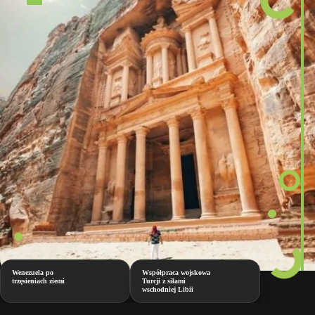
Wenezuela po
Współpraca wojskowa
trzęsieniach ziemi
Turcji z siłami
wschodniej Libii