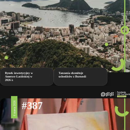
Rynek inwestycyjny w
Tanzania eksmituje
Ameryce Łacińskiej w
uchodźców z Burundi
2026 r.
#387
6 marca 2026