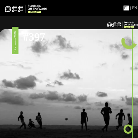
PL
|
EN
#397
12 czerwca 2026