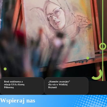
Broń nuklearna a
„Hamulec awaryjny”
relacje USA z Koreą
dla wiz w Wielkiej
Północną
Brytanii
Wspieraj nas