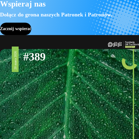
Wspieraj nas
Dołącz do grona naszych Patronek i Patronów.
Zacznij wspierać
#389
20 marca 2026