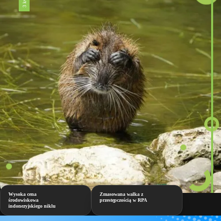
Wysoka cena
Zmasowana walka z
środowiskowa
przestępczością w RPA
indonezyjskiego niklu