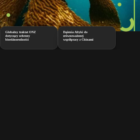
Globalny traktat ONZ
Dążenia Afryki do
dotyczący ochrony
zrównoważonej
bioróżnorodności
współpracy z Chinami