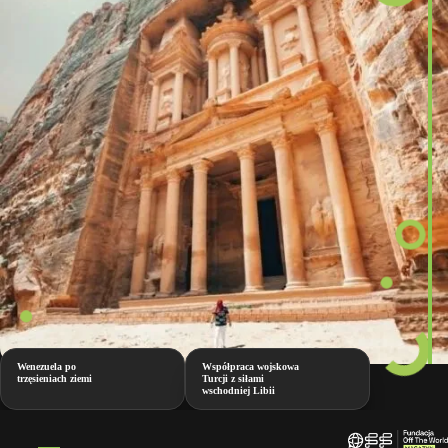
Wenezuela po
Współpraca wojskowa
trzęsieniach ziemi
Turcji z siłami
wschodniej Libii