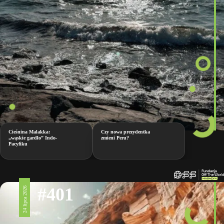
Cieśnina Malakka:
Czy nowa prezydentka
„wąskie gardło” Indo-
zmieni Peru?
Pacyfiku
#401
24 lipca 2026