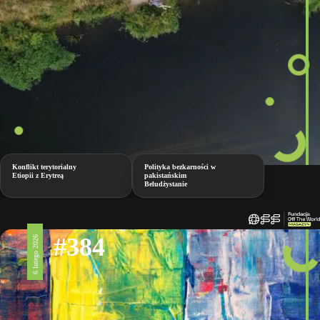
Konflikt terytorialny
Polityka bezkarności w
Etiopii z Erytreą
pakistańskim
Beludżystanie
#384
6 lutego 2026