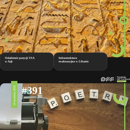
Osłabienie pozycji USA
Infrastruktura
w Azji
ewakuacyjna w Libanie
#391
10 kwietnia 2026