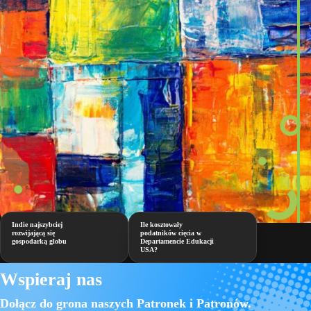
Indie najszybciej
Ile kosztowały
rozwijającą się
podatników cięcia w
gospodarką globu
Departamencie Edukacji
USA?
Wspieraj nas
Dołącz do grona naszych Patronek i Patronów.