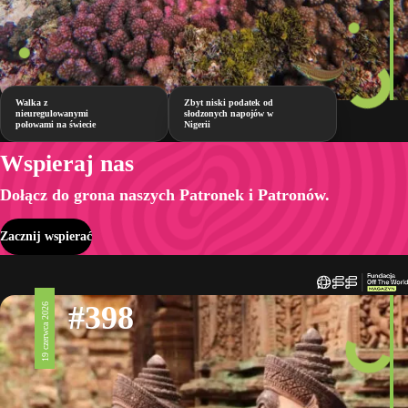
Walka z
Zbyt niski podatek od
nieuregulowanymi
słodzonych napojów w
połowami na świecie
Nigerii
Wspieraj nas
Dołącz do grona naszych Patronek i Patronów.
Zacznij wspierać
#398
19 czerwca 2026