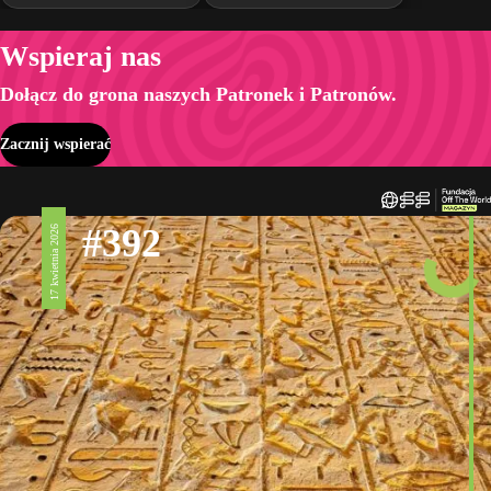
Wspieraj nas
Dołącz do grona naszych Patronek i Patronów.
Zacznij wspierać
#392
17 kwietnia 2026