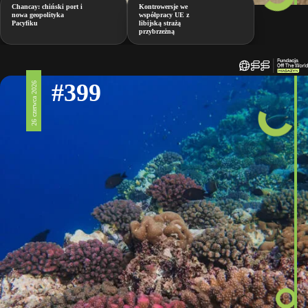
Chancay: chiński port i
Kontrowersje we
nowa geopolityka
współpracy UE z
Pacyfiku
libijską strażą
przybrzeżną
#399
26 czerwca 2026