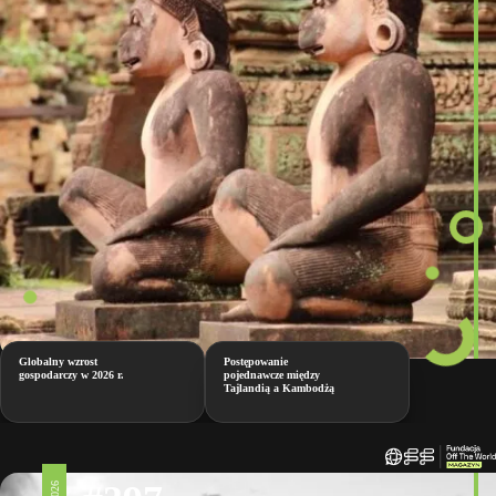
Globalny wzrost
Postępowanie
gospodarczy w 2026 r.
pojednawcze między
Tajlandią a Kambodżą