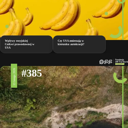
Wpływy rosyjskiej
Czy USA zmierzają w
Cerkwi prawosławnej w
kierunku autokracji?
USA
#385
13 lutego 2026