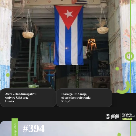
Afera „Hondurasgate” i
Dlaczego USA mają
wpływy USA oraz
obsesję kontrolowania
Izraela
Kuby?
#394
8 maja 2026