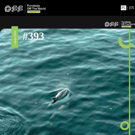
PL
|
EN
#393
1 maja 2026