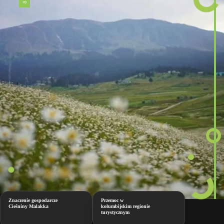
Znaczenie gospodarcze
Przemoc w
Cieśniny Malakka
kolumbijskim regionie
turystycznym