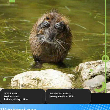
Wysoka cena
Zmasowana walka z
środowiskowa
przestępczością w RPA
indonezyjskiego niklu
Wspieraj nas