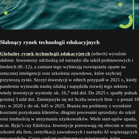
Słabnący rynek technologii edukacyjnych
Globalny rynek technologii edukacyjnych
(edtech) wyraźnie
słabnie. Inwestorzy odchodzą od narzędzi dla szkół podstawowych i
średnich (K–12), a zamiast tego wybierają rozwiązania oparte na
sztucznej inteligencji oraz szkolenia zawodowe, które szybciej
przynoszą zyski. Szczyt inwestycji w edtech przypadł w 2021 r., kiedy
pandemia wymusiła naukę zdalną i napędziła rozwój tego sektora –
wtedy inwestycje wyniosły ok. 16,7 mld dol. Do 2025 r. spadły jednak
poniżej 3 mld dol. Zmniejszyła się też liczba nowych firm – z ponad 10
tys. w 2020 r. do ok. 645 w 2025. Branża ma problemy z wysokimi
kosztami pozyskania klientów, długimi procesami sprzedaży do szkół
oraz trudnością w utrzymaniu użytkowników. Wiele start-upów upada,
m.in. Byju’s czy Edukoya. Inwestycje przesuwają się obecnie w stronę
szkoleń dla firm, certyfikacji zawodowych i narzędzi AI wspierających
pracowników. Coraz częściej wybierane są rozwiązania, które