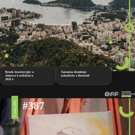
Rynek inwestycyjny w
Tanzania eksmituje
Ameryce Łacińskiej w
uchodźców z Burundi
2026 r.
#387
6 marca 2026