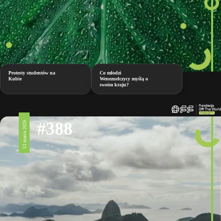
Protesty studentów na
Co młodzi
Kubie
Wenezuelczycy myślą o
swoim kraju?
#388
13 marca 2026