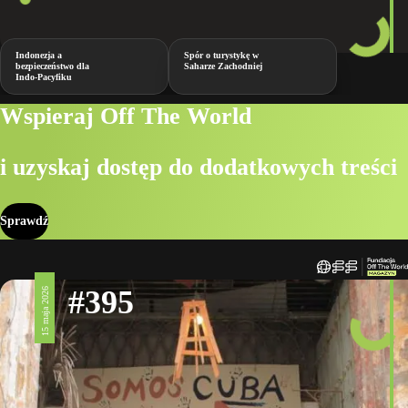
Indonezja a
Spór o turystykę w
bezpieczeństwo dla
Saharze Zachodniej
Indo-Pacyfiku
Wspieraj Off The World
i uzyskaj dostęp do dodatkowych treści
Sprawdź
#395
15 maja 2026