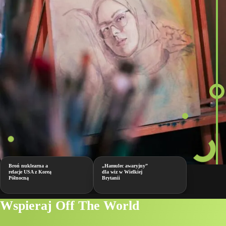
Broń nuklearna a
„Hamulec awaryjny”
relacje USA z Koreą
dla wiz w Wielkiej
Północną
Brytanii
Wspieraj Off The World