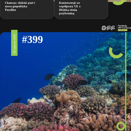
Chancay: chiński port i
Kontrowersje we
nowa geopolityka
współpracy UE z
Pacyfiku
libijską strażą
przybrzeżną
#399
26 czerwca 2026