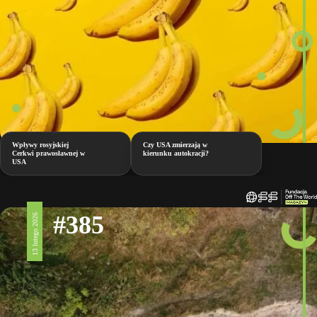
Wpływy rosyjskiej
Czy USA zmierzają w
Cerkwi prawosławnej w
kierunku autokracji?
USA
#385
13 lutego 2026