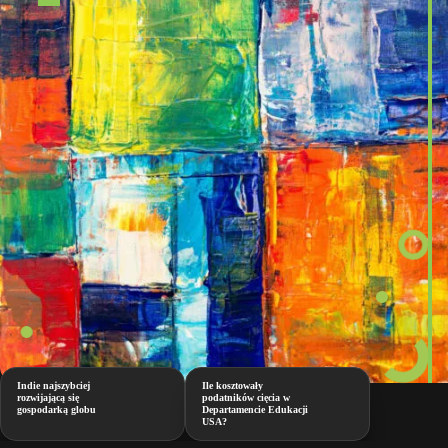
Indie najszybciej
Ile kosztowały
rozwijającą się
podatników cięcia w
gospodarką globu
Departamencie Edukacji
USA?