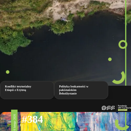
Konflikt terytorialny
Polityka bezkarności w
Etiopii z Erytreą
pakistańskim
Beludżystanie
#384
6 lutego 2026