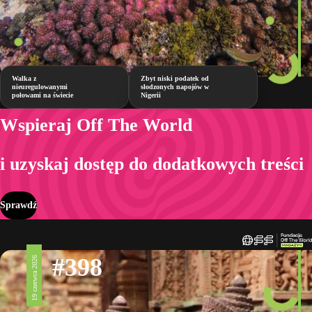
Walka z
Zbyt niski podatek od
nieuregulowanymi
słodzonych napojów w
połowami na świecie
Nigerii
Wspieraj Off The World
i uzyskaj dostęp do dodatkowych treści
Sprawdź
#398
19 czerwca 2026