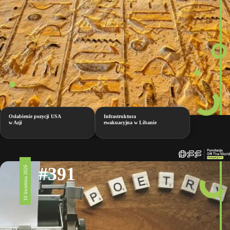
Osłabienie pozycji USA
Infrastruktura
w Azji
ewakuacyjna w Libanie
#391
10 kwietnia 2026