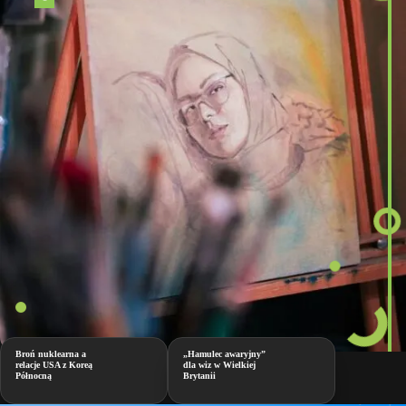
Broń nuklearna a
„Hamulec awaryjny”
relacje USA z Koreą
dla wiz w Wielkiej
Północną
Brytanii