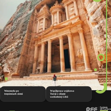
Wenezuela po
Współpraca wojskowa
trzęsieniach ziemi
Turcji z siłami
wschodniej Libii