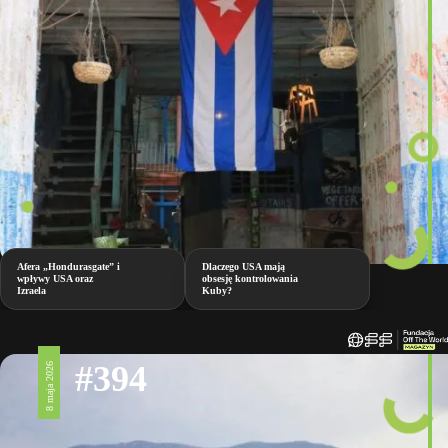
Afera „Hondurasgate” i
Dlaczego USA mają
wpływy USA oraz
obsesję kontrolowania
Izraela
Kuby?
#394
8 maja 2026