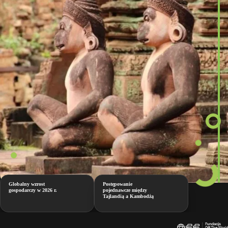
Globalny wzrost
Postępowanie
gospodarczy w 2026 r.
pojednawcze między
Tajlandią a Kambodżą