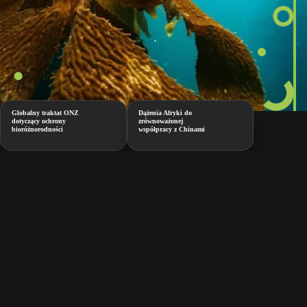
Globalny traktat ONZ
Dążenia Afryki do
dotyczący ochrony
zrównoważonej
bioróżnorodności
współpracy z Chinami