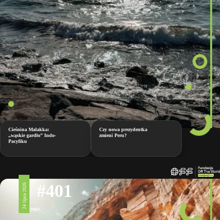
Cieśnina Malakka:
Czy nowa prezydentka
„wąskie gardło” Indo-
zmieni Peru?
Pacyfiku
#401
24 lipca 2026