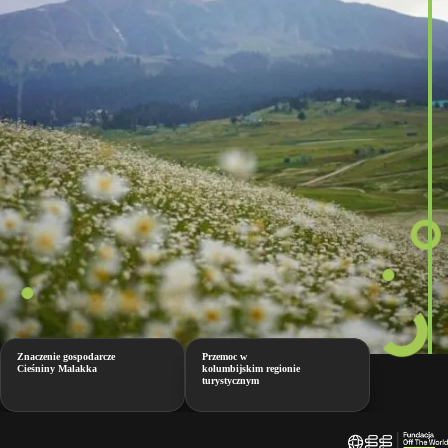
Znaczenie gospodarcze
Przemoc w
Cieśniny Malakka
kolumbijskim regionie
turystycznym