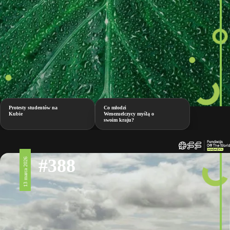
Protesty studentów na
Co młodzi
Kubie
Wenezuelczycy myślą o
swoim kraju?
#388
13 marca 2026