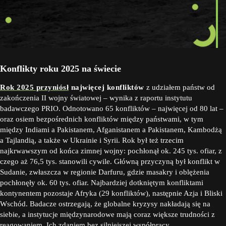
Konflikty roku 2025 na świecie
Rok 2025 przyniósł
najwięcej konfliktów
z udziałem państw od
zakończenia II wojny światowej – wynika z raportu instytutu
badawczego PRIO. Odnotowano 65 konfliktów – najwięcej od 80 lat –
oraz osiem bezpośrednich konfliktów między państwami, w tym
między Indiami a Pakistanem, Afganistanem a Pakistanem, Kambodżą
a Tajlandią, a także w Ukrainie i Syrii. Rok był też trzecim
najkrwawszym od końca zimnej wojny: pochłonął ok. 245 tys. ofiar, z
czego aż 76,5 tys. stanowili cywile. Główną przyczyną był konflikt w
Sudanie, zwłaszcza w regionie Darfuru, gdzie masakry i oblężenia
pochłonęły ok. 60 tys. ofiar. Najbardziej dotkniętym konfliktami
kontynentem pozostaje Afryka (29 konfliktów), następnie Azja i Bliski
Wschód. Badacze ostrzegają, że globalne kryzysy nakładają się na
siebie, a instytucje międzynarodowe mają coraz większe trudności z
reagowaniem. Ich zdaniem bez silniejszej współpracy