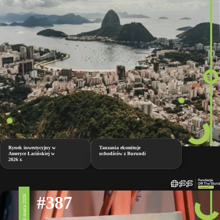
Rynek inwestycyjny w
Tanzania eksmituje
Ameryce Łacińskiej w
uchodźców z Burundi
2026 r.
#387
6 marca 2026