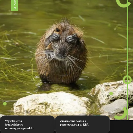
Wysoka cena
Zmasowana walka z
środowiskowa
przestępczością w RPA
indonezyjskiego niklu