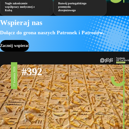
Nagłe zakończenie
Rozwój portugalskiego
współpracy medycznej z
przemysłu
Kubą
zbrojeniowego
Wspieraj nas
Dołącz do grona naszych Patronek i Patronów.
Zacznij wspierać
#392
17 kwietnia 2026