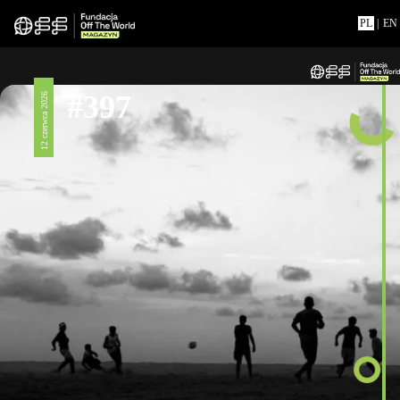
PL
|
EN
#397
12 czerwca 2026