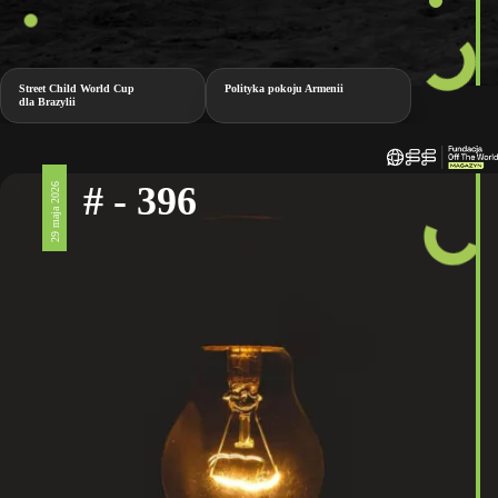
Street Child World Cup
Polityka pokoju Armenii
dla Brazylii
# - 396
29 maja 2026