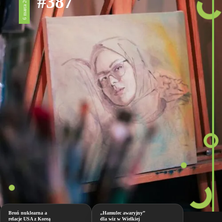
#387
6 marca 2026
Broń nuklearna a
„Hamulec awaryjny”
relacje USA z Koreą
dla wiz w Wielkiej