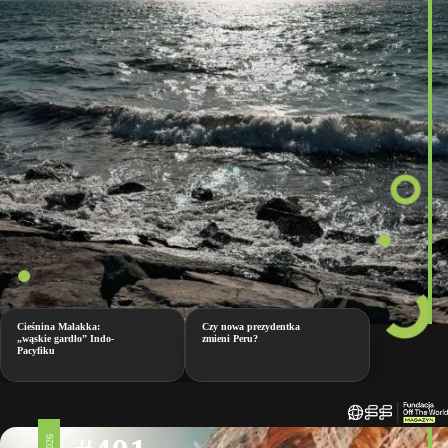
Cieśnina Malakka:
Czy nowa prezydentka
„wąskie gardło” Indo-
zmieni Peru?
Pacyfiku