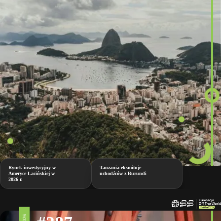
Rynek inwestycyjny w
Tanzania eksmituje
Ameryce Łacińskiej w
uchodźców z Burundi
2026 r.