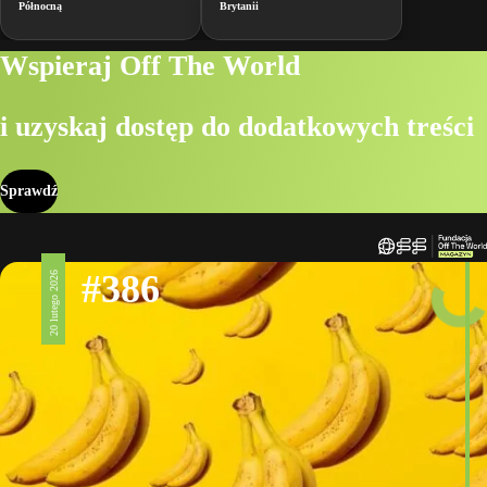
Północną
Brytanii
Wspieraj Off The World
i uzyskaj dostęp do dodatkowych treści
Sprawdź
#386
20 lutego 2026