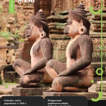
19 czerwca 2026
Globalny wzrost
Postępowanie
gospodarczy w 2026 r.
pojednawcze między