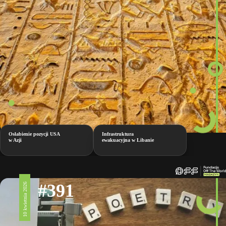
Osłabienie pozycji USA
Infrastruktura
w Azji
ewakuacyjna w Libanie
#391
10 kwietnia 2026