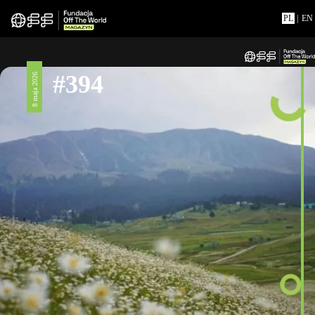
PL
|
EN
#394
8 maja 2026