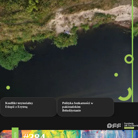
Konflikt terytorialny
Polityka bezkarności w
Etiopii z Erytreą
pakistańskim
Beludżystanie
#384