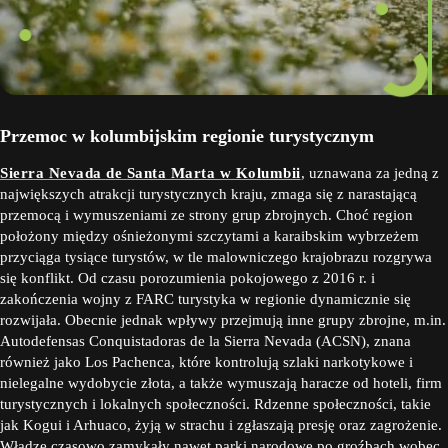
Przemoc w kolumbijskim regionie turystycznym
Sierra Nevada de Santa Marta w Kolumbii
, uznawana za jedną z
największych atrakcji turystycznych kraju, zmaga się z narastającą
przemocą i wymuszeniami ze strony grup zbrojnych. Choć region
położony między ośnieżonymi szczytami a karaibskim wybrzeżem
przyciąga tysiące turystów, w tle malowniczego krajobrazu rozgrywa
się konflikt. Od czasu porozumienia pokojowego z 2016 r. i
zakończenia wojny z FARC turystyka w regionie dynamicznie się
rozwijała. Obecnie jednak wpływy przejmują inne grupy zbrojne, m.in.
Autodefensas Conquistadoras de la Sierra Nevada (ACSN), znana
również jako Los Pachenca, które kontrolują szlaki narkotykowe i
nielegalne wydobycie złota, a także wymuszają haracze od hoteli, firm
turystycznych i lokalnych społeczności. Rdzenne społeczności, takie
jak Kogui i Arhuaco, żyją w strachu i zgłaszają presję oraz zagrożenie.
Władze czasowo zamykały nawet parki narodowe po groźbach wobec