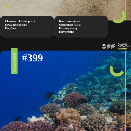
Chancay: chiński port i
Kontrowersje we
nowa geopolityka
współpracy UE z
Pacyfiku
libijską strażą
przybrzeżną
#399
26 czerwca 2026