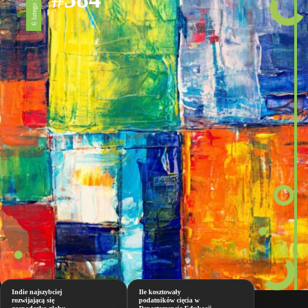
6 lutego 2026
Indie najszybciej
Ile kosztowały
rozwijającą się
podatników cięcia w