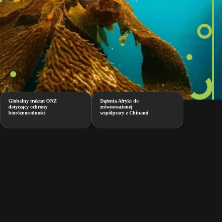
Globalny traktat ONZ
Dążenia Afryki do
dotyczący ochrony
zrównoważonej
bioróżnorodności
współpracy z Chinami