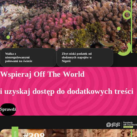
Walka z
Zbyt niski podatek od
nieuregulowanymi
słodzonych napojów w
połowami na świecie
Nigerii
Wspieraj Off The World
i uzyskaj dostęp do dodatkowych treści
Sprawdź
#398