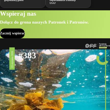
gospodarką globu
Departamencie Edukacji
USA?
Wspieraj nas
Dołącz do grona naszych Patronek i Patronów.
Zacznij wspierać
#383
23 stycznia 2026