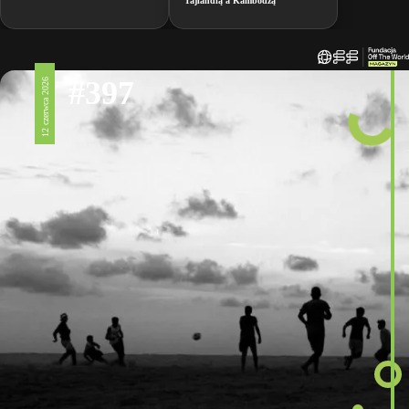
Tajlandią a Kambodżą
#397
12 czerwca 2026