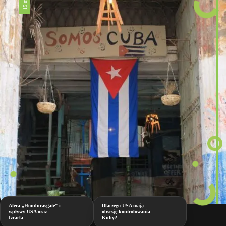
Afera „Hondurasgate” i
Dlaczego USA mają
wpływy USA oraz
obsesję kontrolowania
Izraela
Kuby?