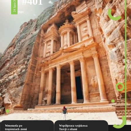
#401
24 lipca 2026
Wenezuela po
Współpraca wojskowa
trzęsieniach ziemi
Turcji z siłami