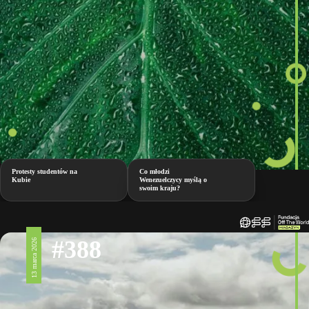
Protesty studentów na
Co młodzi
Kubie
Wenezuelczycy myślą o
swoim kraju?
#388
13 marca 2026