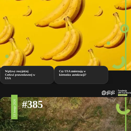
Wpływy rosyjskiej
Czy USA zmierzają w
Cerkwi prawosławnej w
kierunku autokracji?
USA
#385
13 lutego 2026