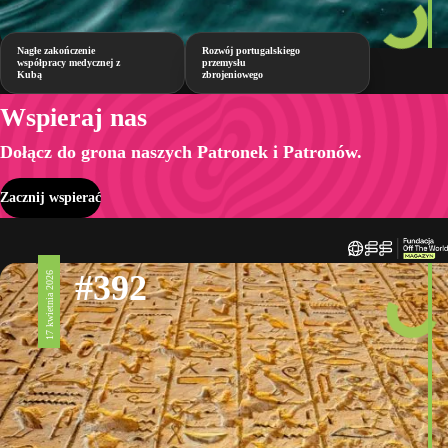
Nagłe zakończenie
Rozwój portugalskiego
współpracy medycznej z
przemysłu
Kubą
zbrojeniowego
Wspieraj nas
Dołącz do grona naszych Patronek i Patronów.
Zacznij wspierać
#392
17 kwietnia 2026