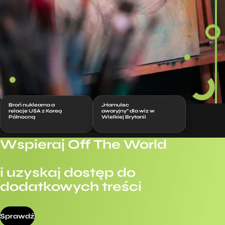
Broń nuklearna a
„Hamulec
relacje USA z Koreą
awaryjny” dla wiz w
Północną
Wielkiej Brytanii
Wspieraj Off The World
i uzyskaj dostęp do
dodatkowych treści
Sprawdź