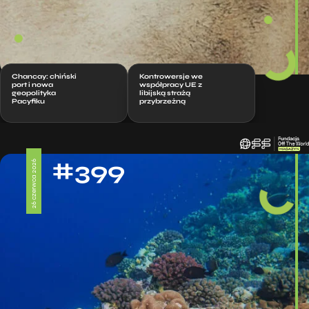
Chancay: chiński
Kontrowersje we
port i nowa
współpracy UE z
geopolityka
libijską strażą
Pacyfiku
przybrzeżną
#399
26 czerwca 2026