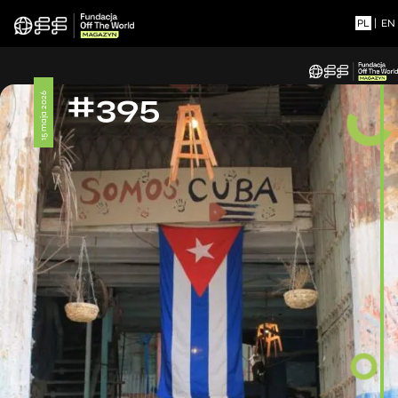
PL
|
EN
#395
15 maja 2026