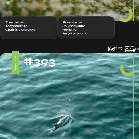
Znaczenie
Przemoc w
gospodarcze
kolumbijskim
Cieśniny Malakka
regionie
turystycznym
#393
1 maja 2026