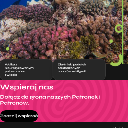
Walka z
Zbyt niski podatek
nieuregulowanymi
od słodzonych
połowami na
napojów w Nigerii
świecie
Wspieraj nas
Dołącz do grona naszych Patronek i
Patronów.
Zacznij wspierać