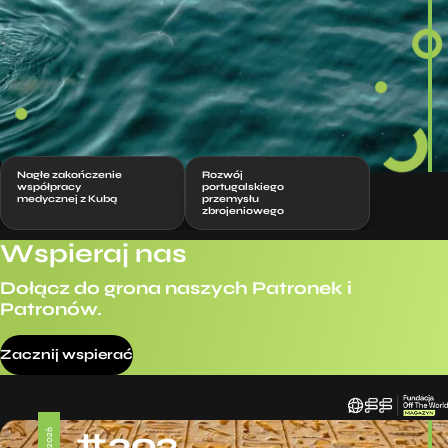
Nagłe zakończenie
Rozwój
współpracy
portugalskiego
medycznej z Kubą
przemysłu
zbrojeniowego
Wspieraj nas
Dołącz do grona naszych Patronek i
Patronów.
Zacznij wspierać
#392