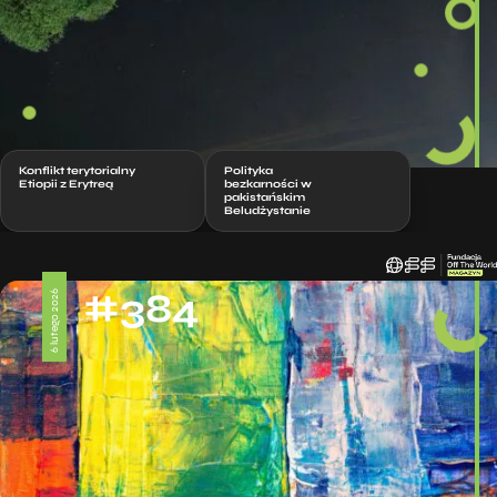
Konflikt terytorialny
Polityka
Etiopii z Erytreą
bezkarności w
pakistańskim
Beludżystanie
#384
6 lutego 2026