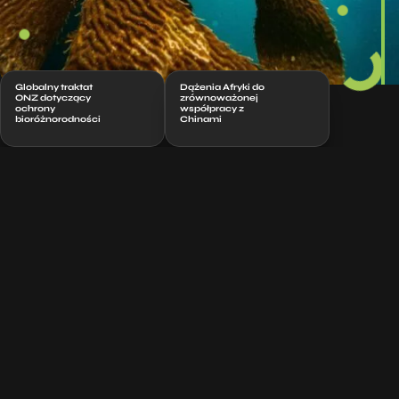
Globalny traktat
Dążenia Afryki do
ONZ dotyczący
zrównoważonej
ochrony
współpracy z
bioróżnorodności
Chinami