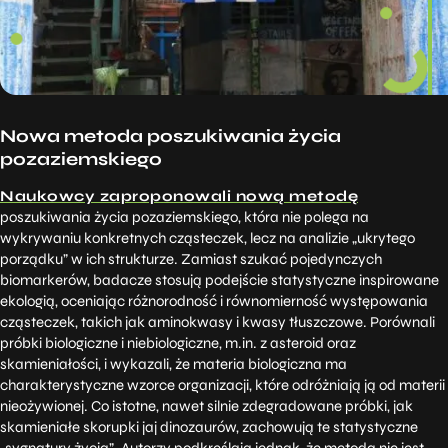
Nowa metoda poszukiwania życia
pozaziemskiego
Naukowcy zaproponowali nową metodę
poszukiwania życia pozaziemskiego, która nie polega na
wykrywaniu konkretnych cząsteczek, lecz na analizie „ukrytego
porządku” w ich strukturze. Zamiast szukać pojedynczych
biomarkerów, badacze stosują podejście statystyczne inspirowane
ekologią, oceniając różnorodność i równomierność występowania
cząsteczek, takich jak aminokwasy i kwasy tłuszczowe. Porównali
próbki biologiczne i niebiologiczne, m.in. z asteroid oraz
skamieniałości, i wykazali, że materia biologiczna ma
charakterystyczne wzorce organizacji, które odróżniają ją od materii
nieożywionej. Co istotne, nawet silnie zdegradowane próbki, jak
skamieniałe skorupki jaj dinozaurów, zachowują te statystyczne
„sygnatury życia”. Autorzy podkreślają jednak, że metoda nie jest