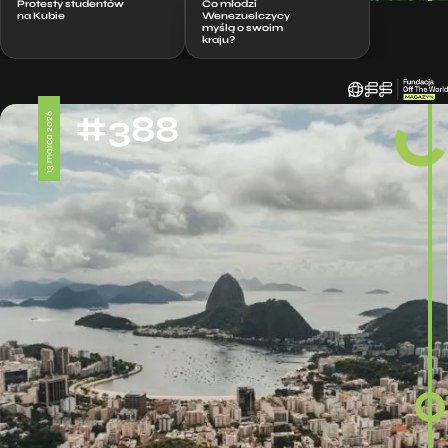
Protesty studentów
Co młodzi
na Kubie
Wenezuelczycy
myślą o swoim
kraju?
#388
13 marca 2026