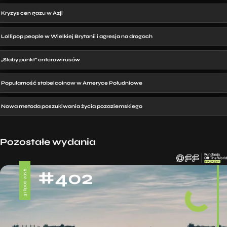
Kryzys cen gazu w Azji
Lollipop people w Wielkiej Brytanii i agresja na drogach
„Słaby punkt” enterowirusów
Popularność stabelcoinow w Ameryce Południowe
Nowa metoda poszukiwania życia pozaziemskiego
Pozostałe wydania
#402
31 lipca 2026