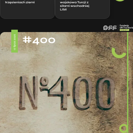
trzęsieniach ziemi
wojskowa Turcji z
siłami wschodniej
Libii
#400
17 lipca 2026