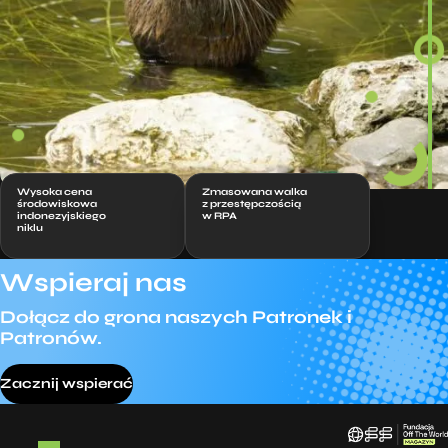
Wysoka cena
Zmasowana walka
środowiskowa
z przestępczością
indonezyjskiego
w RPA
niklu
Wspieraj nas
Dołącz do grona naszych Patronek i
Patronów.
Zacznij wspierać