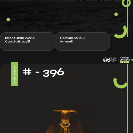
Street Child World
Polityka pokoju
Cup dla Brazylii
Armenii
# - 396
29 maja 2026