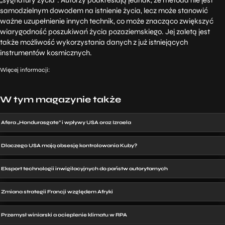
samodzielnym dowodem na istnienie życia, lecz może stanowić
ważne uzupełnienie innych technik, co może znacząco zwiększyć
wiarygodność poszukiwań życia pozaziemskiego.
Jej zaletą jest
także możliwość wykorzystania danych z już istniejących
instrumentów kosmicznych.
Więcej informacji:
W tym magazynie także
Afera „Hondurasgate” i wpływy USA oraz Izraela
Dlaczego USA mają obsesję kontrolowania Kuby?
Eksport technologii inwigilacyjnych do państw autorytarnych
Zmiana strategii Francji względem Afryki
Przemysł winiarski a ocieplenie klimatu w RPA