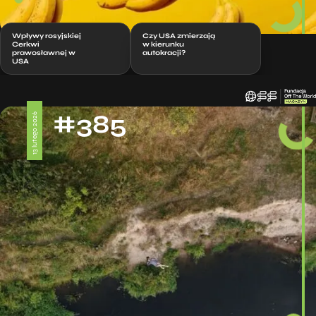
Wpływy rosyjskiej
Czy USA zmierzają
Cerkwi
w kierunku
prawosławnej w
autokracji?
USA
#385
13 lutego 2026