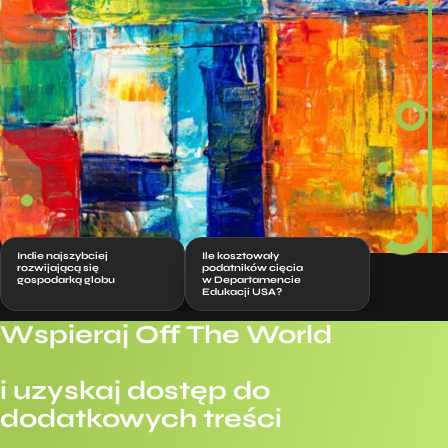
Indie najszybciej
Ile kosztowały
rozwijającą się
podatników cięcia
gospodarką globu
w Departamencie
Edukacji USA?
Wspieraj Off The World
i uzyskaj dostęp do
dodatkowych treści