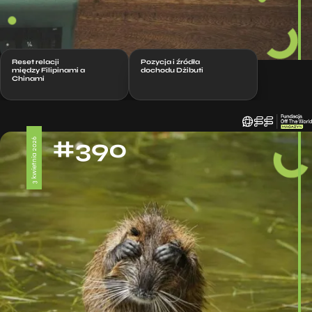
Reset relacji
Pozycja i źródła
między Filipinami a
dochodu Dżibuti
Chinami
#390
3 kwietnia 2026