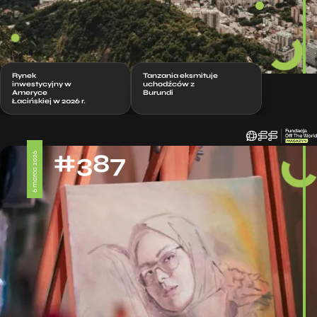
Rynek
Tanzania eksmituje
inwestycyjny w
uchodźców z
Ameryce
Burundi
Łacińskiej w 2026 r.
#387
6 marca 2026