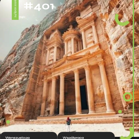
#401
24 lipca 2026
Wenezuela po
Współpraca