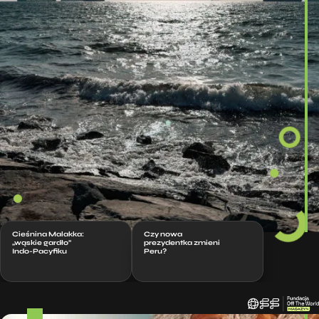
Cieśnina Malakka:
Czy nowa
„wąskie gardło”
prezydentka zmieni
Indo-Pacyfiku
Peru?