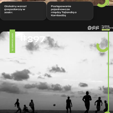
Globalny wzrost
Postępowanie
gospodarczy w
pojednawcze
2026 r.
między Tajlandią a
Kambodżą
#397
12 czerwca 2026