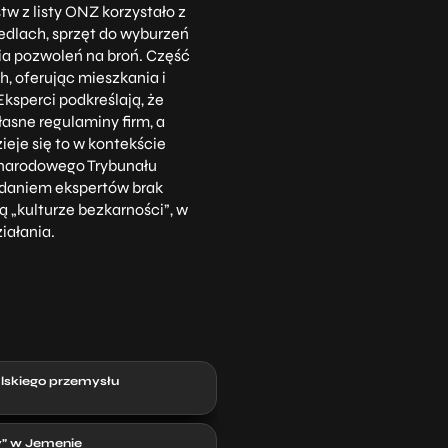
tw z listy ONZ korzystało z
edlach, sprzęt do wyburzeń
a pozwoleń na broń. Część
, oferując mieszkania i
Eksperci podkreślają, że
łasne regulaminy firm, a
eje się to w kontekście
zynarodowego Trybunału
 Zdaniem ekspertów brak
ą „kulturze bezkarności”, w
iałania.
lskiego przemysłu
y” w Jemenie