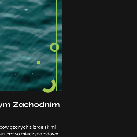
nym Zachodnim
 powiązanych z izraelskimi
zez prawo międzynarodowe