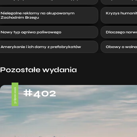
Nielegalne reklamy na okupowanym
Kryzys humanit
Zachodnim Brzegu
Nowy typ ogniwa paliwowego
Dlaczego narwa
Amerykanie i ich domy z prefabrykatów
Obawy o wolno
Pozostałe wydania
#402
31 lipca 2026