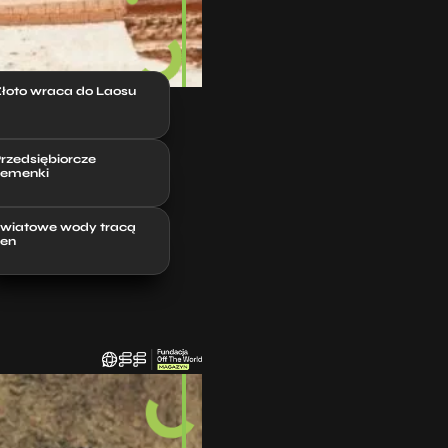
łoto wraca do Laosu
rzedsiębiorcze
emenki
wiatowe wody tracą
len