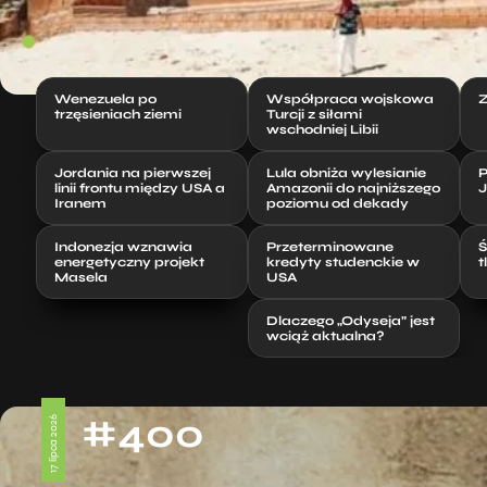
Wenezuela po
Współpraca wojskowa
Z
trzęsieniach ziemi
Turcji z siłami
wschodniej Libii
Jordania na pierwszej
Lula obniża wylesianie
P
linii frontu między USA a
Amazonii do najniższego
J
Iranem
poziomu od dekady
Indonezja wznawia
Przeterminowane
Ś
energetyczny projekt
kredyty studenckie w
t
Masela
USA
Dlaczego „Odyseja” jest
wciąż aktualna?
#400
17 lipca 2026