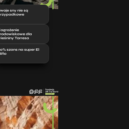
woje sny nie są
rzypadkowe
agrożenie
rodowiskowe dla
ieśniny Torresa
0% szans na super El
iño