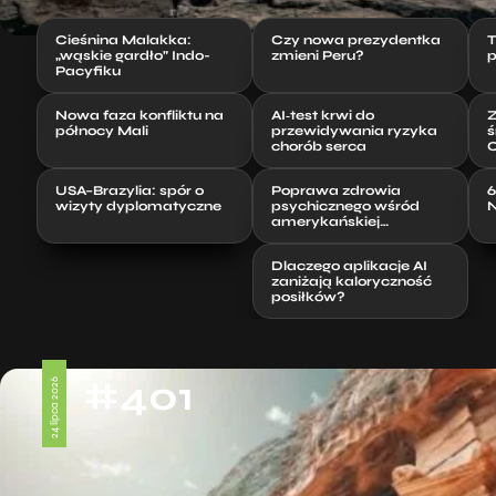
Cieśnina Malakka:
Czy nowa prezydentka
T
„wąskie gardło” Indo-
zmieni Peru?
p
Pacyfiku
Nowa faza konfliktu na
AI‑test krwi do
Z
północy Mali
przewidywania ryzyka
ś
chorób serca
C
USA–Brazylia: spór o
Poprawa zdrowia
6
wizyty dyplomatyczne
psychicznego wśród
N
amerykańskiej
młodzieży
Dlaczego aplikacje AI
zaniżają kaloryczność
posiłków?
#401
24 lipca 2026