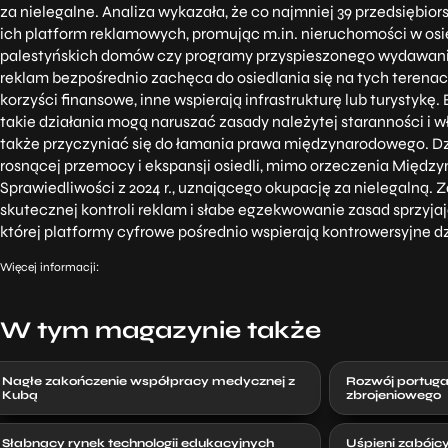
za nielegalne. Analiza wykazała, że co najmniej 39 przedsiębiors
ich platform reklamowych, promując m.in. nieruchomości w osi
palestyńskich domów czy programy przyspieszonego wydawani
reklam bezpośrednio zachęca do osiedlania się na tych terenach
korzyści finansowe, inne wspierają infrastrukturę lub turystykę. 
takie działania mogą naruszać zasady należytej staranności i w
także przyczyniać się do łamania prawa międzynarodowego. Dzi
rosnącej przemocy i ekspansji osiedli, mimo orzeczenia Międ
Sprawiedliwości z 2024 r., uznającego okupację za nielegalną.
skutecznej kontroli reklam i słabe egzekwowanie zasad sprzyjaj
której platformy cyfrowe pośrednio wspierają kontrowersyjne dz
Więcej informacji:
W tym magazynie także
Nagłe zakończenie współpracy medycznej z
Rozwój portuga
Kubą
zbrojeniowego
Słabnący rynek technologii edukacyjnych
Uśpieni zabójc