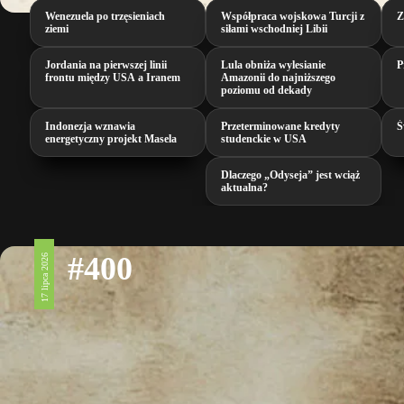
Wenezuela po trzęsieniach
Współpraca wojskowa Turcji z
Z
ziemi
siłami wschodniej Libii
Jordania na pierwszej linii
Lula obniża wylesianie
P
frontu między USA a Iranem
Amazonii do najniższego
poziomu od dekady
Indonezja wznawia
Przeterminowane kredyty
Ś
energetyczny projekt Masela
studenckie w USA
Dlaczego „Odyseja” jest wciąż
aktualna?
#400
17 lipca 2026