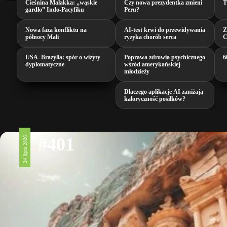
Cieśnina Malakka: „wąskie
Czy nowa prezydentka zmieni
T
gardło” Indo-Pacyfiku
Peru?
Nowa faza konfliktu na
AI‑test krwi do przewidywania
Z
północy Mali
ryzyka chorób serca
C
USA–Brazylia: spór o wizyty
Poprawa zdrowia psychicznego
6
dyplomatyczne
wśród amerykańskiej
młodzieży
Dlaczego aplikacje AI zaniżają
kaloryczność posiłków?
#401
24 lipca 2026