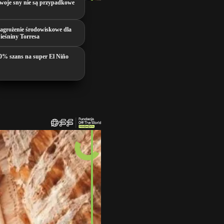
woje sny nie są przypadkowe
agrożenie środowiskowe dla
ieśniny Torresa
0% szans na super El Niño