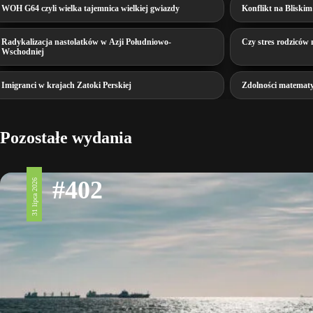
WOH G64 czyli wielka tajemnica wielkiej gwiazdy
Konflikt na Bliskim
Radykalizacja nastolatków w Azji Południowo-
Czy stres rodziców 
Wschodniej
Imigranci w krajach Zatoki Perskiej
Zdolności matemat
Pozostałe wydania
#402
31 lipca 2026