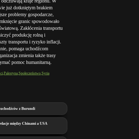
i odczuwają kraje regionu. W
wie już dotkniętym brakiem
jsze problemy gospodarcze,
zamknięcie granic spowodowało
wiatową. Zakłócenia transportu
czyć produkcję rolną i
y transportu i ryzyko inflacji.
banie, pomaga uchodźcom
ganizacja zmienia także trasy
rzymać pomoc humanitarną.
ci
Palestyna
Społeczeństwo
Syria
 uchodźców z Burundi
 relacje między Chinami a USA