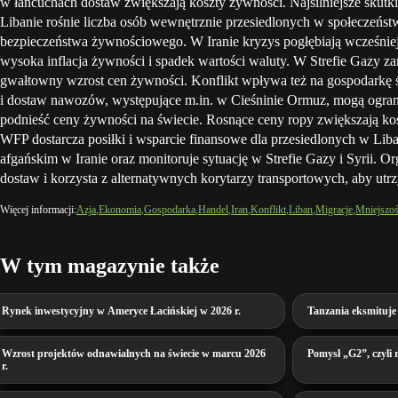
w łańcuchach dostaw zwiększają koszty żywności. Najsilniejsze skutk
Libanie rośnie liczba osób wewnętrznie przesiedlonych w społeczeńst
bezpieczeństwa żywnościowego. W Iranie kryzys pogłębiają wcześnie
wysoka inflacja żywności i spadek wartości waluty. W Strefie Gazy 
gwałtowny wzrost cen żywności. Konflikt wpływa też na gospodarkę ś
i dostaw nawozów, występujące m.in. w Cieśninie Ormuz, mogą ograni
podnieść ceny żywności na świecie. Rosnące ceny ropy zwiększają koszt
WFP dostarcza posiłki i wsparcie finansowe dla przesiedlonych w Li
afgańskim w Iranie oraz monitoruje sytuację w Strefie Gazy i Syrii. Or
dostaw i korzysta z alternatywnych korytarzy transportowych, aby ut
Więcej informacji:
Azja
Ekonomia
Gospodarka
Handel
Iran
Konflikt
Liban
Migracje
Mniejszoś
W tym magazynie także
Rynek inwestycyjny w Ameryce Łacińskiej w 2026 r.
Tanzania eksmituje
Wzrost projektów odnawialnych na świecie w marcu 2026
Pomysł „G2”, czyli
r.