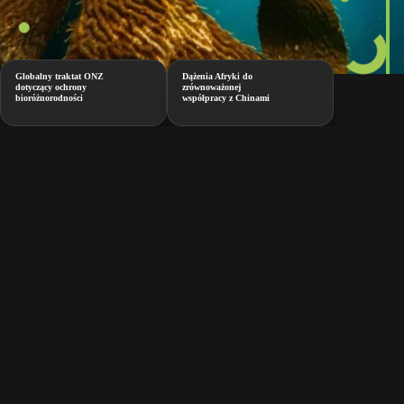
Globalny traktat ONZ
Dążenia Afryki do
dotyczący ochrony
zrównoważonej
bioróżnorodności
współpracy z Chinami