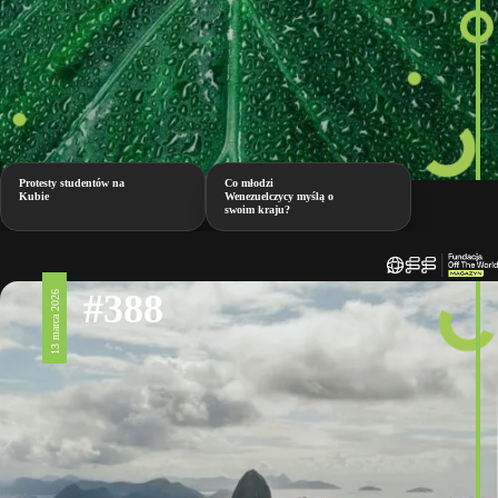
Protesty studentów na
Co młodzi
Kubie
Wenezuelczycy myślą o
swoim kraju?
#388
13 marca 2026