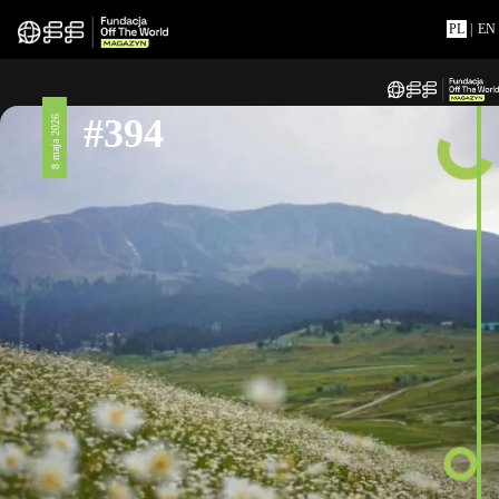
PL
|
EN
#394
8 maja 2026