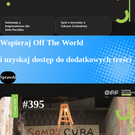
Indonezja a
Spór o turystykę w
bezpieczeństwo dla
Saharze Zachodniej
Indo-Pacyfiku
Wspieraj Off The World
i uzyskaj dostęp do dodatkowych treści
Sprawdź
#395
15 maja 2026