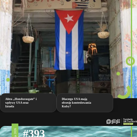
Afera „Hondurasgate” i
Dlaczego USA mają
wpływy USA oraz
obsesję kontrolowania
Izraela
Kuby?
#393
1 maja 2026