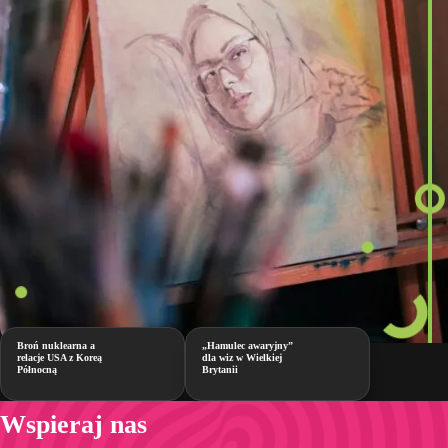
Broń nuklearna a
„Hamulec awaryjny”
relacje USA z Koreą
dla wiz w Wielkiej
Północną
Brytanii
Wspieraj nas