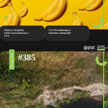
Wpływy rosyjskiej
Czy USA zmierzają w
Cerkwi prawosławnej w
kierunku autokracji?
USA
#385
13 lutego 2026