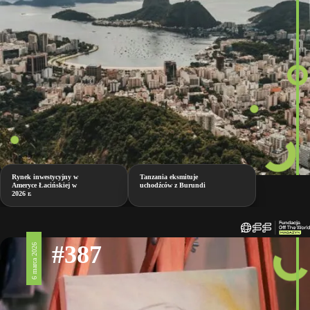
Rynek inwestycyjny w
Tanzania eksmituje
Ameryce Łacińskiej w
uchodźców z Burundi
2026 r.
#387
6 marca 2026