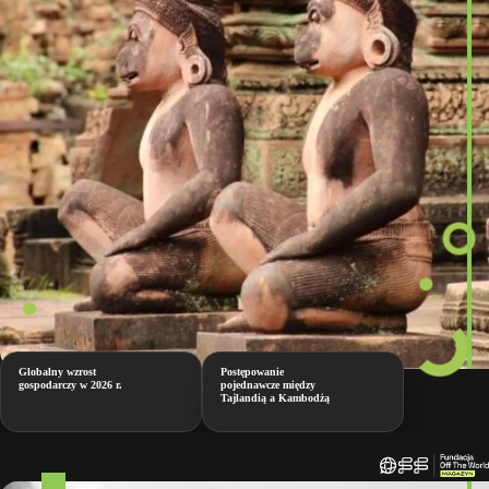
Globalny wzrost
Postępowanie
gospodarczy w 2026 r.
pojednawcze między
Tajlandią a Kambodżą