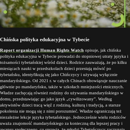
Chińska polityka edukacyjna w Tybecie
Raport organizacji Human Rights Watch
opisuje, jak chińska
polityka edukacyjna w Tybecie prowadzi do stopniowej utraty języka i
tożsamości tybetańskiej wśród dzieci. Rodzice zauważają, że po kilku
miesiącach nauki w przedszkolach dzieci przestają mówić po
tybetańsku, identyfikują się jako Chińczycy i używają wyłącznie
mandaryńskiego. Od 2021 r. w całych Chinach obowiązuje nauczanie
głównie po mandaryńsku, także w szkołach mniejszości etnicznych.
Władze zachęcają również rodziny do używania mandaryńskiego w
domu, przedstawiając go jako język „cywilizowany”. Według
aktywistów dzieci tracą więź z rodziną, kulturą i tradycją, a starsze
pokolenia nie mogą się z nimi porozumieć. Władze ograniczają też
niezależne lekcje języka tybetańskiego. Jednocześnie wielu rodziców
uważa znajomość mandaryńskiego za konieczną dla lepszej pracy i
awansu społecznego, co sprawia, że młodzi Tybetańczycy zaczynają