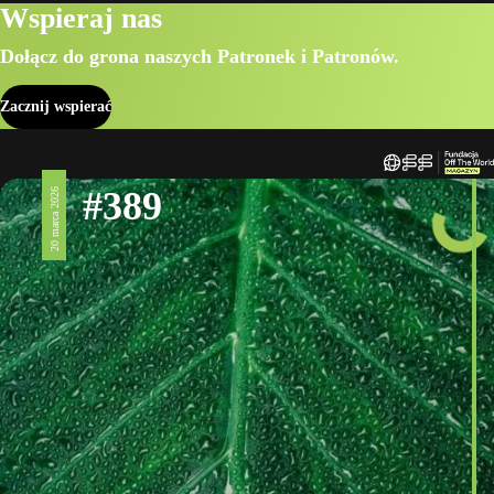
Wspieraj nas
Dołącz do grona naszych Patronek i Patronów.
Zacznij wspierać
#389
20 marca 2026