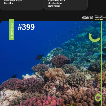
nowa geopolityka
współpracy UE z
Pacyfiku
libijską strażą
przybrzeżną
#399
26 czerwca 2026