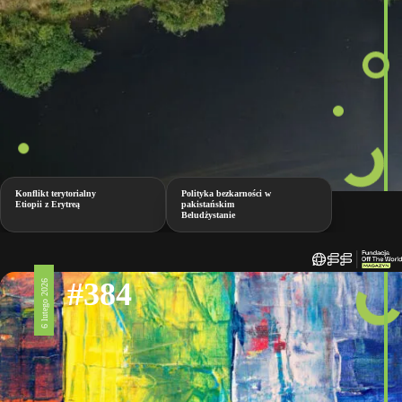
Konflikt terytorialny
Polityka bezkarności w
Etiopii z Erytreą
pakistańskim
Beludżystanie
#384
6 lutego 2026