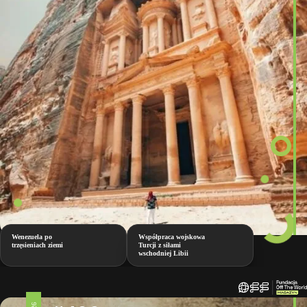
Wenezuela po
Współpraca wojskowa
trzęsieniach ziemi
Turcji z siłami
wschodniej Libii