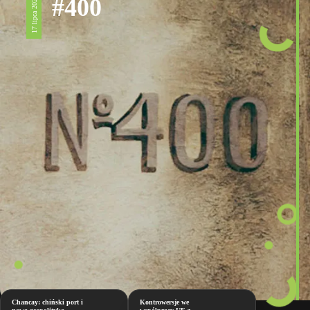
#400
17 lipca 2026
Chancay: chiński port i
Kontrowersje we