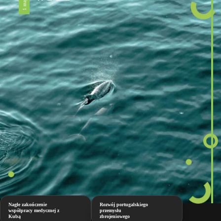
Nagłe zakończenie
Rozwój portugalskiego
współpracy medycznej z
przemysłu
Kubą
zbrojeniowego