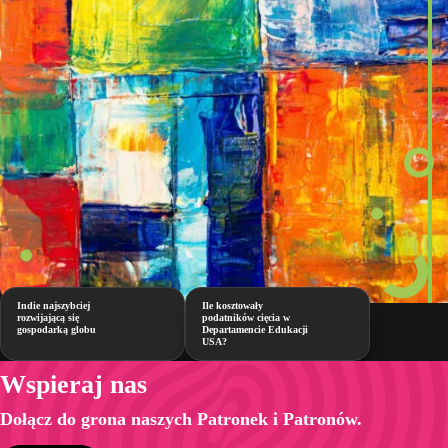
Indie najszybciej
Ile kosztowały
rozwijającą się
podatników cięcia w
gospodarką globu
Departamencie Edukacji
USA?
Wspieraj nas
Dołącz do grona naszych Patronek i Patronów.