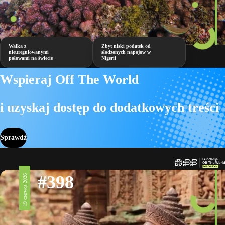
Walka z
Zbyt niski podatek od
nieuregulowanymi
słodzonych napojów w
połowami na świecie
Nigerii
Wspieraj Off The World
i uzyskaj dostęp do dodatkowych treści
Sprawdź
#398
19 czerwca 2026