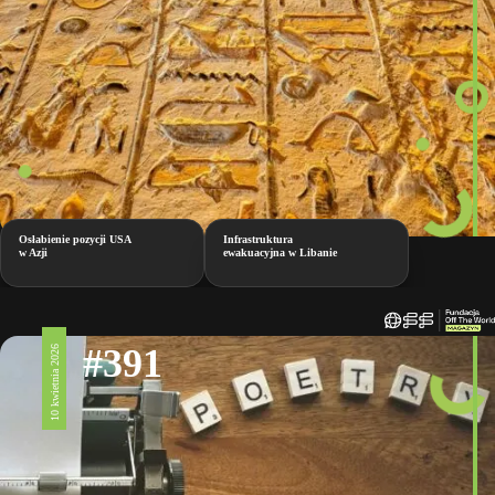
Osłabienie pozycji USA
Infrastruktura
w Azji
ewakuacyjna w Libanie
#391
10 kwietnia 2026