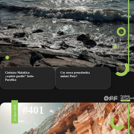
Cieśnina Malakka:
Czy nowa prezydentka
„wąskie gardło” Indo-
zmieni Peru?
Pacyfiku
#401
24 lipca 2026