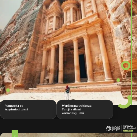
Wenezuela po
Współpraca wojskowa
trzęsieniach ziemi
Turcji z siłami
wschodniej Libii