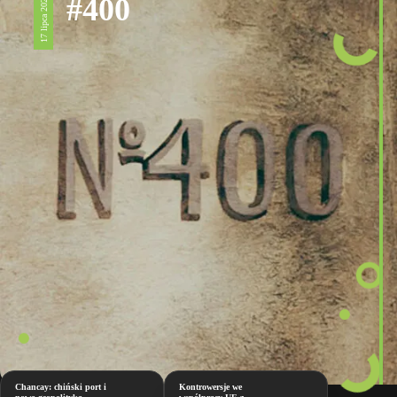
#400
17 lipca 2026
Chancay: chiński port i
Kontrowersje we