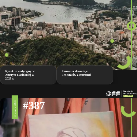
Rynek inwestycyjny w
Tanzania eksmituje
Ameryce Łacińskiej w
uchodźców z Burundi
2026 r.
#387
6 marca 2026