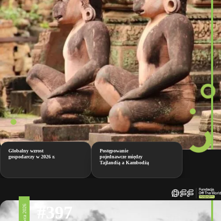
Globalny wzrost
Postępowanie
gospodarczy w 2026 r.
pojednawcze między
Tajlandią a Kambodżą
#397
12 czerwca 2026