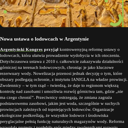
Nowa ustawa o lodowcach w Argentynie
Argentyński Kongres
przyjął
kontrowersyjną reformę ustawy o
lodowcach, która ułatwia prowadzenie wydobycia w ich otoczeniu.
Dotychczasowa ustawa z 2010 r. całkowicie zakazywała działalności
górniczej na terenach lodowcowych, chroniąc je jako kluczowe
rezerwuary wody. Nowelizacja przenosi jednak decyzję o tym, które
obszary podlegają ochronie, z instytutu IANIGLA na władze prowincji.
Zwolennicy – w tym rząd – twierdzą, że daje to regionom większą
kontrolę nad zasobami i umożliwia rozwój górnictwa tam, gdzie „nie
ma czego chronić”. Przeciwnicy ostrzegają, że zmiana zagraża
podstawowemu zasobowi, jakim jest woda, szczególnie w suchych
prowincjach zależnych od topniejących lodowców. Organizacje
ekologiczne podkreślają, że wszystkie lodowce i środowiska
peryglacjalne pełnią funkcję naturalnych magazynów wody. Reforma
wywołała protesty i pogłębiła spór między zwolennikami rozwoju