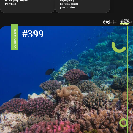
nowa geopolityka
współpracy UE z
Pacyfiku
libijską strażą
przybrzeżną
#399
26 czerwca 2026