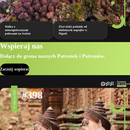
Walka z
Zbyt niski podatek od
nieuregulowanymi
słodzonych napojów w
połowami na świecie
Nigerii
Wspieraj nas
Dołącz do grona naszych Patronek i Patronów.
Zacznij wspierać
#398
19 czerwca 2026