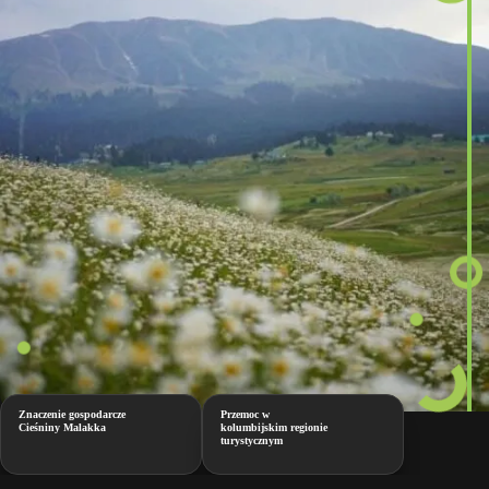
Znaczenie gospodarcze
Przemoc w
Cieśniny Malakka
kolumbijskim regionie
turystycznym