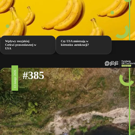
Wpływy rosyjskiej
Czy USA zmierzają w
Cerkwi prawosławnej w
kierunku autokracji?
USA
#385
13 lutego 2026