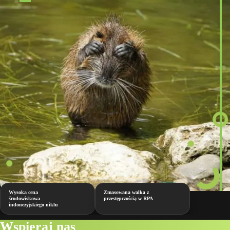
Wysoka cena
Zmasowana walka z
środowiskowa
przestępczością w RPA
indonezyjskiego niklu
Wspieraj nas