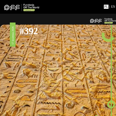
PL
|
EN
#392
17 kwietnia 2026