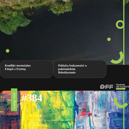
Konflikt terytorialny
Polityka bezkarności w
Etiopii z Erytreą
pakistańskim
Beludżystanie
#384
6 lutego 2026