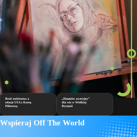
Broń nuklearna a
„Hamulec awaryjny”
relacje USA z Koreą
dla wiz w Wielkiej
Północną
Brytanii
Wspieraj Off The World