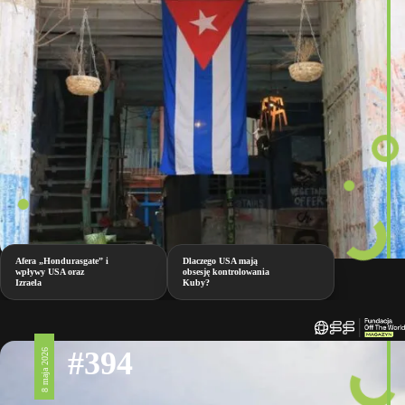
Afera „Hondurasgate” i
Dlaczego USA mają
wpływy USA oraz
obsesję kontrolowania
Izraela
Kuby?
#394
8 maja 2026