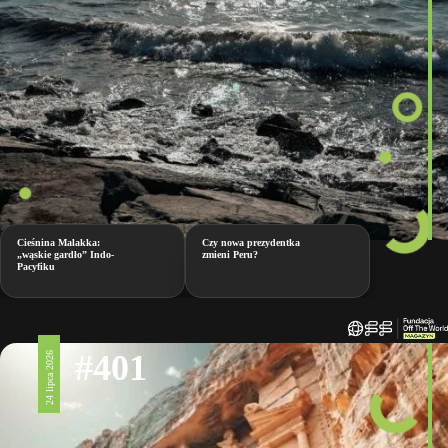
Cieśnina Malakka:
Czy nowa prezydentka
„wąskie gardło” Indo-
zmieni Peru?
Pacyfiku
#401
24 lipca 2026