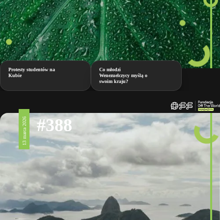
Protesty studentów na
Co młodzi
Kubie
Wenezuelczycy myślą o
swoim kraju?
#388
13 marca 2026