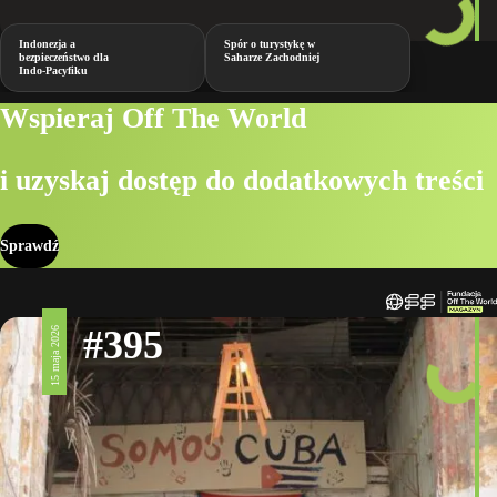
Indonezja a
Spór o turystykę w
bezpieczeństwo dla
Saharze Zachodniej
Indo-Pacyfiku
Wspieraj Off The World
i uzyskaj dostęp do dodatkowych treści
Sprawdź
#395
15 maja 2026