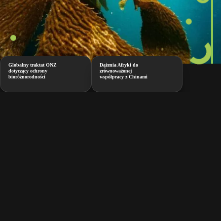
Globalny traktat ONZ
Dążenia Afryki do
dotyczący ochrony
zrównoważonej
bioróżnorodności
współpracy z Chinami