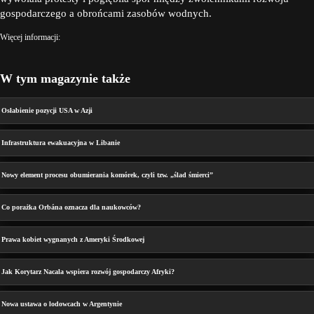
gospodarczego a obrońcami zasobów wodnych.
Więcej informacji:
W tym magazynie także
Osłabienie pozycji USA w Azji
Infrastruktura ewakuacyjna w Libanie
Nowy element procesu obumierania komórek, czyli tzw. „ślad śmierci”
Co porażka Orbána oznacza dla naukowców?
Prawa kobiet wygnanych z Ameryki Środkowej
Jak Korytarz Nacala wspiera rozwój gospodarczy Afryki?
Nowa ustawa o lodowcach w Argentynie