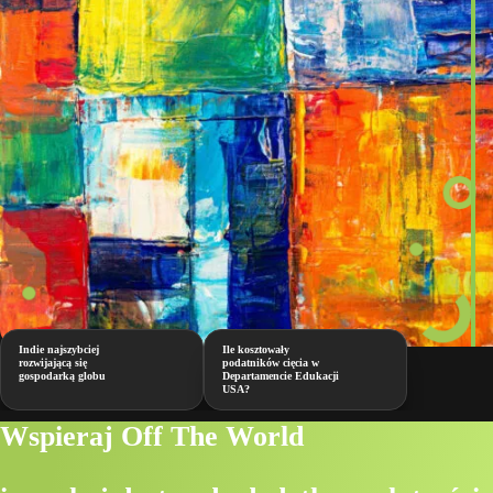
Indie najszybciej
Ile kosztowały
rozwijającą się
podatników cięcia w
gospodarką globu
Departamencie Edukacji
USA?
Wspieraj Off The World