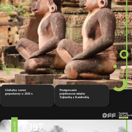
Globalny wzrost
Postępowanie
gospodarczy w 2026 r.
pojednawcze między
Tajlandią a Kambodżą
#397
12 czerwca 2026