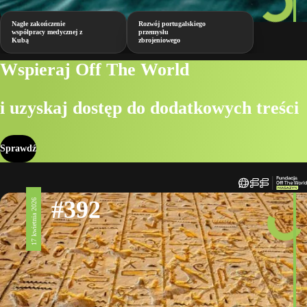
Nagłe zakończenie
Rozwój portugalskiego
współpracy medycznej z
przemysłu
Kubą
zbrojeniowego
Wspieraj Off The World
i uzyskaj dostęp do dodatkowych treści
Sprawdź
#392
17 kwietnia 2026