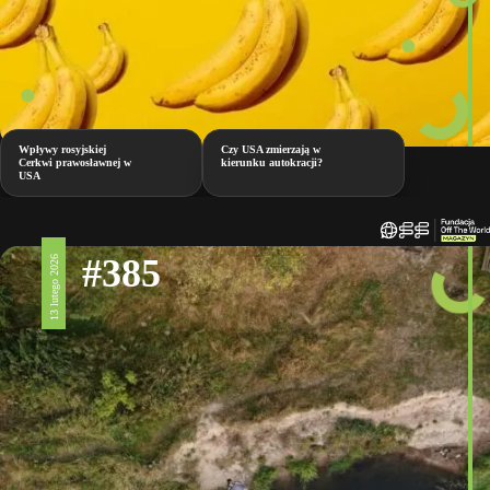
Wpływy rosyjskiej
Czy USA zmierzają w
Cerkwi prawosławnej w
kierunku autokracji?
USA
#385
13 lutego 2026