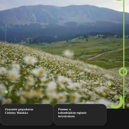
Znaczenie gospodarcze
Przemoc w
Cieśniny Malakka
kolumbijskim regionie
turystycznym