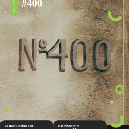
#400
17 lipca 2026
Chancay: chiński port i
Kontrowersje we