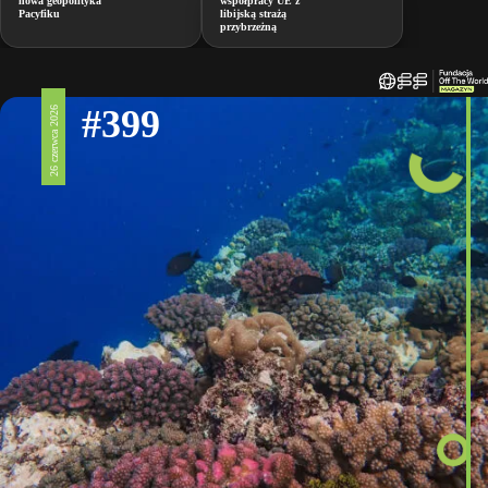
nowa geopolityka
współpracy UE z
Pacyfiku
libijską strażą
przybrzeżną
#399
26 czerwca 2026