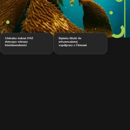
Globalny traktat ONZ
Dążenia Afryki do
dotyczący ochrony
zrównoważonej
bioróżnorodności
współpracy z Chinami