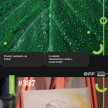
Protesty studentów na
Co młodzi
Kubie
Wenezuelczycy myślą o
swoim kraju?
#387
6 marca 2026