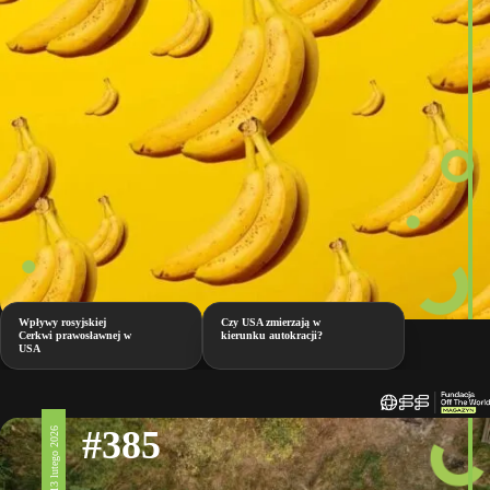
Wpływy rosyjskiej
Czy USA zmierzają w
Cerkwi prawosławnej w
kierunku autokracji?
USA
#385
13 lutego 2026