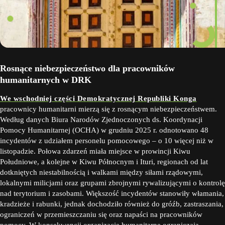
Rosnące niebezpieczeństwo dla pracowników
humanitarnych w DRK
We wschodniej części Demokratycznej Republiki Konga
pracownicy humanitarni mierzą się z rosnącym niebezpieczeństwem.
Według danych Biura Narodów Zjednoczonych ds. Koordynacji
Pomocy Humanitarnej (OCHA) w grudniu 2025 r. odnotowano 48
incydentów z udziałem personelu pomocowego – o 10 więcej niż w
listopadzie. Połowa zdarzeń miała miejsce w prowincji Kiwu
Południowe, a kolejne w Kiwu Północnym i Ituri, regionach od lat
dotkniętych niestabilnością i walkami między siłami rządowymi,
lokalnymi milicjami oraz grupami zbrojnymi rywalizującymi o kontrolę
nad terytorium i zasobami. Większość incydentów stanowiły włamania,
kradzieże i rabunki, jednak dochodziło również do gróźb, zastraszania,
ograniczeń w przemieszczaniu się oraz napaści na pracowników
pomocy. W konsekwencji organizacje humanitarne ograniczają