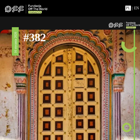
PL
|
EN
#382
16 stycznia 2026