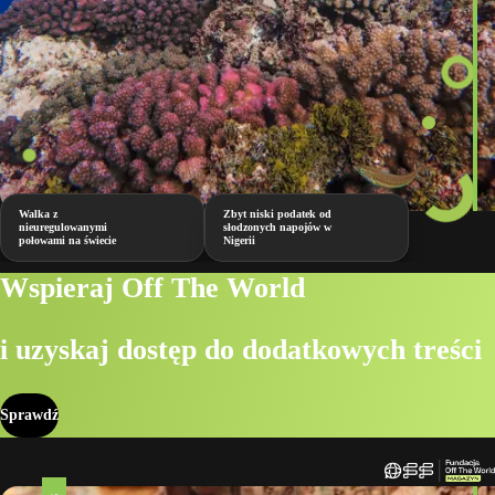
Walka z
Zbyt niski podatek od
nieuregulowanymi
słodzonych napojów w
połowami na świecie
Nigerii
Wspieraj Off The World
i uzyskaj dostęp do dodatkowych treści
Sprawdź