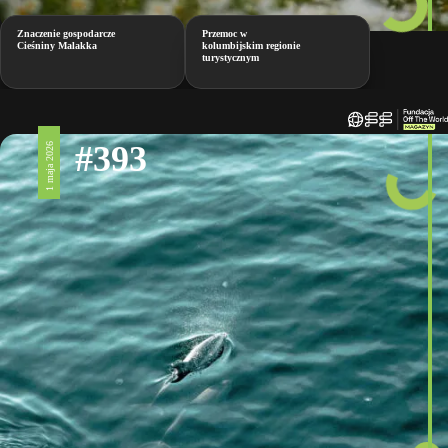
Znaczenie gospodarcze
Przemoc w
Cieśniny Malakka
kolumbijskim regionie
turystycznym
#393
1 maja 2026