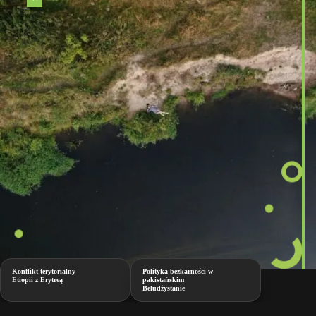
Konflikt terytorialny
Polityka bezkarności w
Etiopii z Erytreą
pakistańskim
Beludżystanie