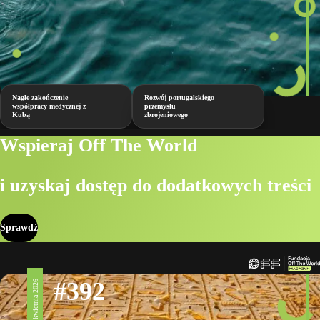
Nagłe zakończenie
Rozwój portugalskiego
współpracy medycznej z
przemysłu
Kubą
zbrojeniowego
Wspieraj Off The World
i uzyskaj dostęp do dodatkowych treści
Sprawdź
#392
17 kwietnia 2026