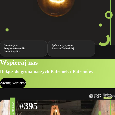
Indonezja a
Spór o turystykę w
bezpieczeństwo dla
Saharze Zachodniej
Indo-Pacyfiku
Wspieraj nas
Dołącz do grona naszych Patronek i Patronów.
Zacznij wspierać
#395
15 maja 2026