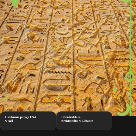
Osłabienie pozycji USA
Infrastruktura
w Azji
ewakuacyjna w Libanie