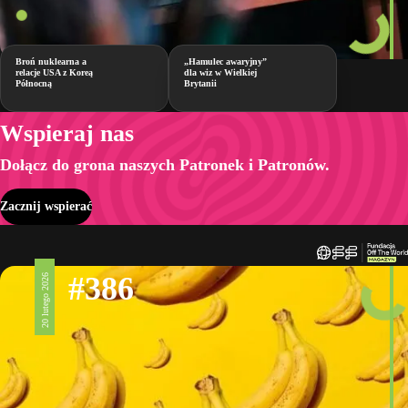
Broń nuklearna a
„Hamulec awaryjny”
relacje USA z Koreą
dla wiz w Wielkiej
Północną
Brytanii
Wspieraj nas
Dołącz do grona naszych Patronek i Patronów.
Zacznij wspierać
#386
20 lutego 2026