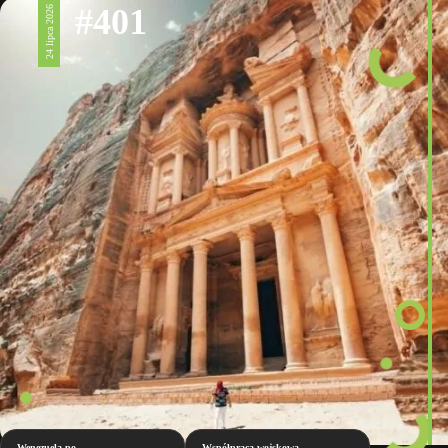
#401
24 lipca 2026
Wenezuela po
Współpraca wojskowa