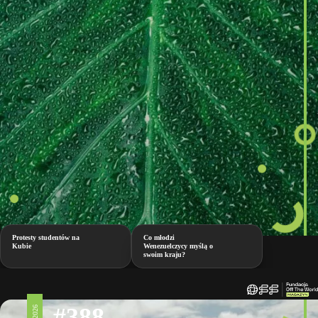
Protesty studentów na
Co młodzi
Kubie
Wenezuelczycy myślą o
swoim kraju?
#388