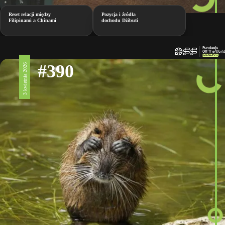
Reset relacji między
Pozycja i źródła
Filipinami a Chinami
dochodu Dżibuti
#390
3 kwietnia 2026