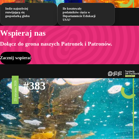
Indie najszybciej
Ile kosztowały
rozwijającą się
podatników cięcia w
gospodarką globu
Departamencie Edukacji
USA?
Wspieraj nas
Dołącz do grona naszych Patronek i Patronów.
Zacznij wspierać
#383
23 stycznia 2026