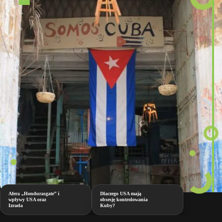
Afera „Hondurasgate” i
Dlaczego USA mają
wpływy USA oraz
obsesję kontrolowania
Izraela
Kuby?