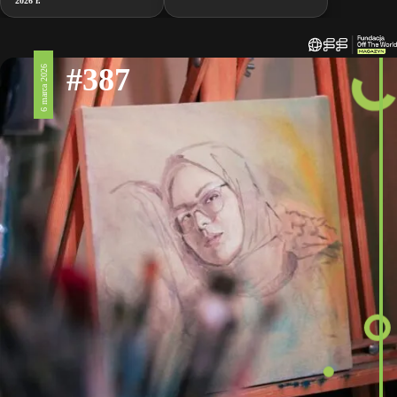
2026 r.
#387
6 marca 2026