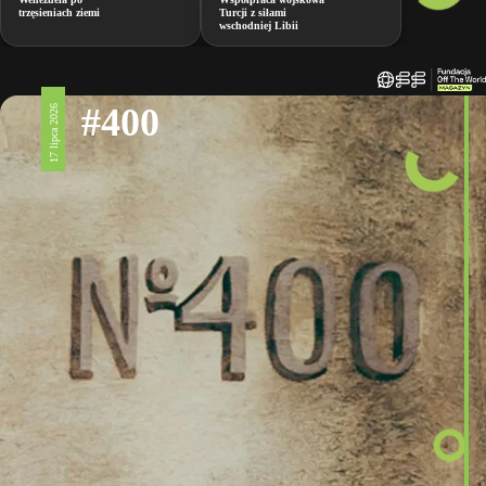
trzęsieniach ziemi
Turcji z siłami
wschodniej Libii
#400
17 lipca 2026