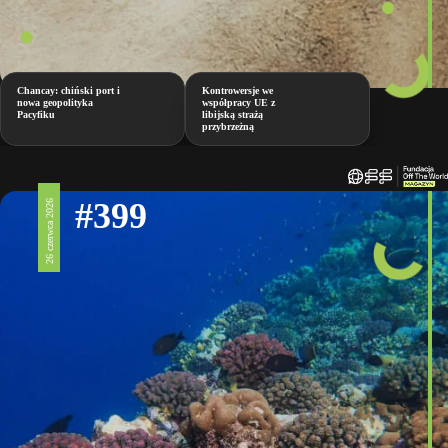
Chancay: chiński port i
Kontrowersje we
nowa geopolityka
współpracy UE z
Pacyfiku
libijską strażą
przybrzeżną
#399
26 czerwca 2026