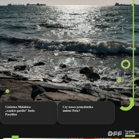
Cieśnina Malakka:
Czy nowa prezydentka
„wąskie gardło” Indo-
zmieni Peru?
Pacyfiku