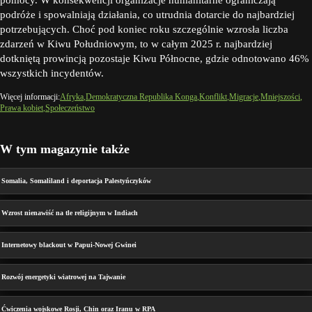
podróże i spowalniają działania, co utrudnia dotarcie do najbardziej
potrzebujących. Choć pod koniec roku szczególnie wzrosła liczba
zdarzeń w Kiwu Południowym, to w całym 2025 r. najbardziej
dotkniętą prowincją pozostaje Kiwu Północne, gdzie odnotowano 46%
wszystkich incydentów.
Więcej informacji:
Afryka
Demokratyczna Republika Konga
Konflikt
Migracje
Mniejszości
Prawa kobiet
Społeczeństwo
W tym magazynie także
Somalia, Somaliland i deportacja Palestyńczyków
Wzrost nienawiść na tle religijnym w Indiach
Internetowy blackout w Papui-Nowej Gwinei
Rozwój energetyki wiatrowej na Tajwanie
Ćwiczenia wojskowe Rosji, Chin oraz Iranu w RPA