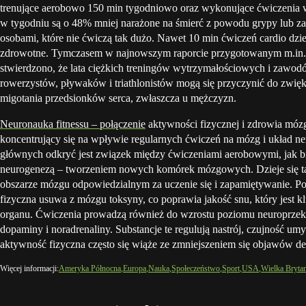
trenujące aerobowo 150 min tygodniowo oraz wykonujące ćwiczenia 
w tygodniu są o 48% mniej narażone na śmierć z powodu grypy lub za
osobami, które nie ćwiczą tak dużo. Nawet 10 min ćwiczeń cardio dzi
zdrowotne. Tymczasem w najnowszym raporcie przygotowanym m.in
stwierdzono, że lata ciężkich treningów wytrzymałościowych i zawodó
rowerzystów, pływaków i triathlonistów mogą się przyczynić do zwię
migotania przedsionków serca, zwłaszcza u mężczyzn.
Neuronauka fitnessu – połączenie
aktywności fizycznej i zdrowia mózg
koncentrujący się na wpływie regularnych ćwiczeń na mózg i układ 
głównych odkryć jest związek między ćwiczeniami aerobowymi, jak bi
neurogenezą – tworzeniem nowych komórek mózgowych. Dzieje się t
obszarze mózgu odpowiedzialnym za uczenie się i zapamiętywanie. P
fizyczna usuwa z mózgu toksyny, co poprawia jakość snu, który jest k
organu. Ćwiczenia prowadzą również do wzrostu poziomu neuroprzek
dopaminy i noradrenaliny. Substancje te regulują nastrój, czujność umy
aktywność fizyczna często się wiąże ze zmniejszeniem się objawów depr
Więcej informacji:
Ameryka Północna
Europa
Nauka
Społeczeństwo
Sport
USA
Wielka Brytan