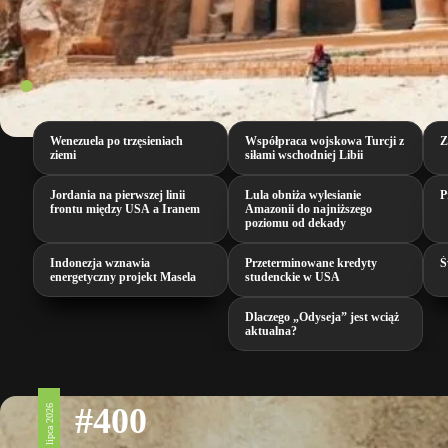
Wenezuela po trzęsieniach
Współpraca wojskowa Turcji z
Z
ziemi
siłami wschodniej Libii
Jordania na pierwszej linii
Lula obniża wylesianie
P
frontu między USA a Iranem
Amazonii do najniższego
poziomu od dekady
Indonezja wznawia
Przeterminowane kredyty
Ś
energetyczny projekt Masela
studenckie w USA
Dlaczego „Odyseja” jest wciąż
aktualna?
#400
17 lipca 2026