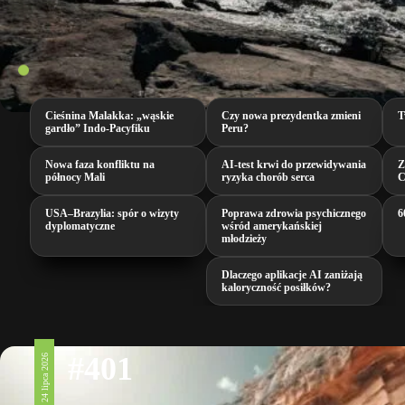
Cieśnina Malakka: „wąskie
Czy nowa prezydentka zmieni
T
gardło” Indo-Pacyfiku
Peru?
Nowa faza konfliktu na
AI‑test krwi do przewidywania
Z
północy Mali
ryzyka chorób serca
C
USA–Brazylia: spór o wizyty
Poprawa zdrowia psychicznego
6
dyplomatyczne
wśród amerykańskiej
młodzieży
Dlaczego aplikacje AI zaniżają
kaloryczność posiłków?
#401
24 lipca 2026