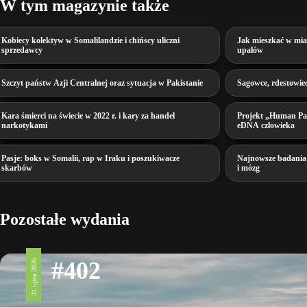
W tym magazynie także
Kobiecy kolektyw w Somalilandzie i chińscy uliczni
Jak mieszkać w mia
sprzedawcy
upałów
Szczyt państw Azji Centralnej oraz sytuacja w Pakistanie
Sagowce, rdestowiec
Kara śmierci na świecie w 2022 r. i kary za handel
Projekt „Human Pan
narkotykami
eDNA człowieka
Pasje: boks w Somalii, rap w Iraku i poszukiwacze
Najnowsze badania 
skarbów
i mózg
Pozostałe wydania
#402
31 lipca 2026