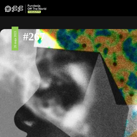
#267
26 maja 2023