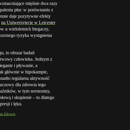
wzmacniające mięśnie dwa razy
palenia płuc w porównaniu z
ennie daje pozytywne efekty
.
na Uniwersytecie w Leicester
w u wieloletnich biegaczy,
kszonego ryzyka wystąpienia
u, to obszar badań
nerwowy człowieka. Jednym z
eganie i pływanie, a
ak głównie w hipokampie,
onadto regularna aktywność
luczowy dla zdrowia tego
aźników, w tym serotoniny,
słową i skupienie – to dlatego
esji i lęku.
ia
Zdrowie