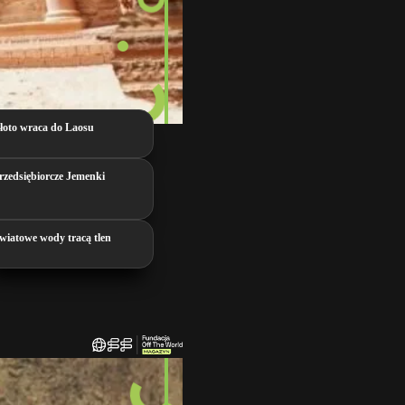
łoto wraca do Laosu
rzedsiębiorcze Jemenki
wiatowe wody tracą tlen