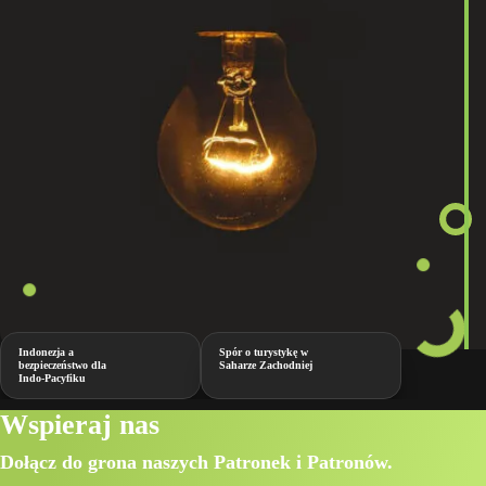
Indonezja a
Spór o turystykę w
bezpieczeństwo dla
Saharze Zachodniej
Indo-Pacyfiku
Wspieraj nas
Dołącz do grona naszych Patronek i Patronów.