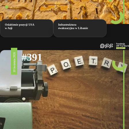
Osłabienie pozycji USA
Infrastruktura
w Azji
ewakuacyjna w Libanie
#391
10 kwietnia 2026