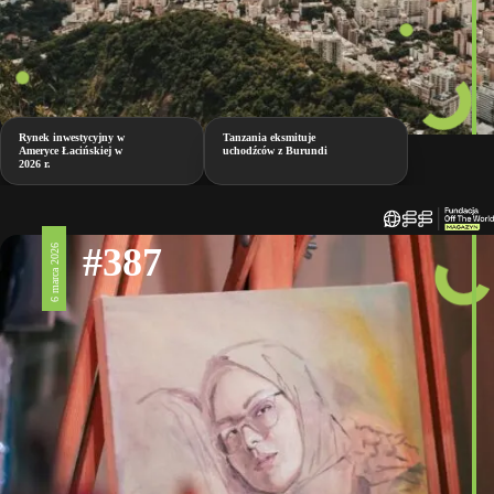
Rynek inwestycyjny w
Tanzania eksmituje
Ameryce Łacińskiej w
uchodźców z Burundi
2026 r.
#387
6 marca 2026