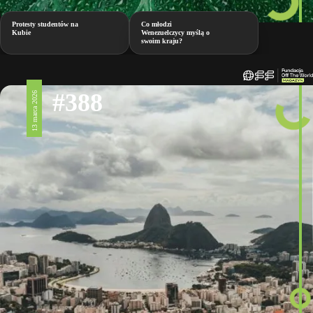
Protesty studentów na
Co młodzi
Kubie
Wenezuelczycy myślą o
swoim kraju?
#388
13 marca 2026