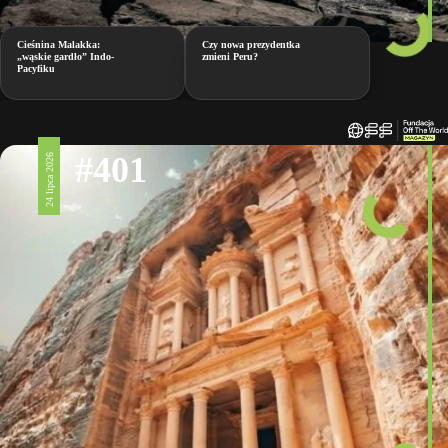
Cieśnina Malakka:
Czy nowa prezydentka
„wąskie gardło” Indo-
zmieni Peru?
Pacyfiku
#401
24 lipca 2026