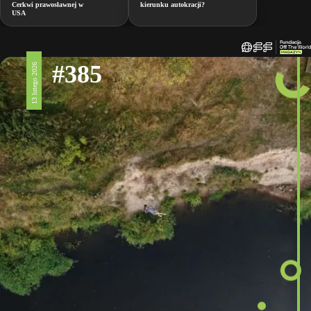
Cerkwi prawosławnej w
kierunku autokracji?
USA
#385
13 lutego 2026