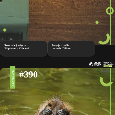
Reset relacji między
Pozycja i źródła
Filipinami a Chinami
dochodu Dżibuti
#390
3 kwietnia 2026