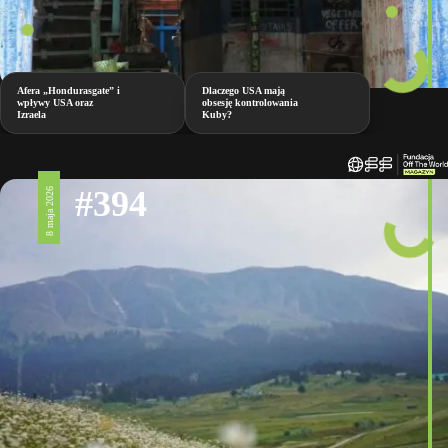
Afera „Hondurasgate” i
Dlaczego USA mają
wpływy USA oraz
obsesję kontrolowania
Izraela
Kuby?
#394
8 maja 2026