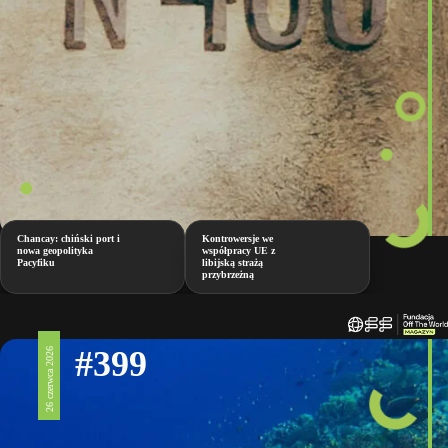
Chancay: chiński port i
Kontrowersje we
nowa geopolityka
współpracy UE z
Pacyfiku
libijską strażą
przybrzeżną
#399
26 czerwca 2026