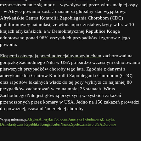
rozprzestrzenianie się mpox – wywoływanej przez wirus małpiej ospy
– w Afryce powinno zostać uznane za globalny stan wyjątkowy.
Afrykańskie Centra Kontroli i Zapobiegania Chorobom (CDC)
poinformowały natomiast, że wirus mpox został wykryty w br. w 10
krajach afrykańskich, a w Demokratycznej Republice Konga
odnotowano ponad 96% wszystkich przypadków i zgonów z jego
powodu.
Eksperci ostrzegają przed potencjalnym wybuchem
zachorowań na
gorączkę Zachodniego Nilu w USA po bardzo wczesnym odnotowaniu
pierwszych przypadków choroby tego lata. Zgodnie z danymi z
amerykańskich Centrów Kontroli i Zapobiegania Chorobom (CDC)
oraz raportów lokalnych władz do tej pory wykryto co najmniej 80
przypadków zachorowań w co najmniej 23 stanach. Wirus
Zachodniego Nilu jest główną przyczyną wszystkich zakażeń
przenoszonych przez komary w USA. Jedno na 150 zakażeń prowadzi
do poważnej, czasami śmiertelnej choroby.
Więcej informacji:
Afryka
Ameryka Północna
Ameryka Południowa
Brazylia
Demokratyczna Republika Konga
Kuba
Nauka
Społeczeństwo
USA
Zdrowie