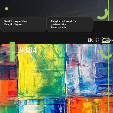
Konflikt terytorialny
Polityka bezkarności w
Etiopii z Erytreą
pakistańskim
Beludżystanie
#384
6 lutego 2026