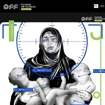
PL
|
EN
#326
16 sierpnia 2024