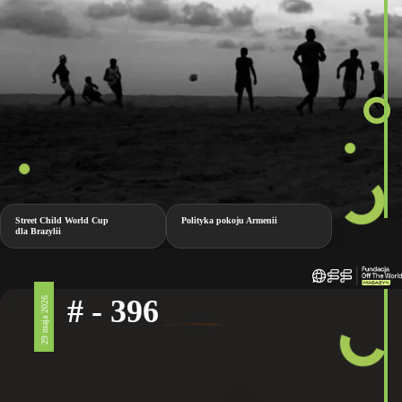
Street Child World Cup
Polityka pokoju Armenii
dla Brazylii
# - 396
29 maja 2026