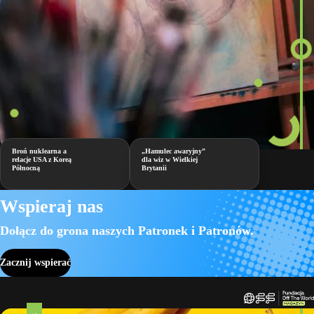
Broń nuklearna a
„Hamulec awaryjny”
relacje USA z Koreą
dla wiz w Wielkiej
Północną
Brytanii
Wspieraj nas
Dołącz do grona naszych Patronek i Patronów.
Zacznij wspierać