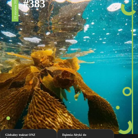
#383
23 stycznia 2026
Globalny traktat ONZ
Dążenia Afryki do