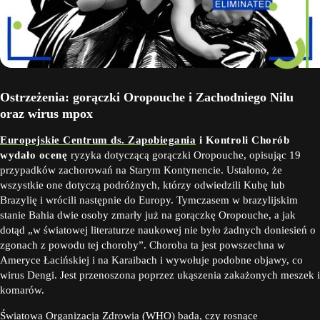
Ostrzeżenia: gorączki Oropouche i Zachodniego Nilu
oraz wirus mpox
Europejskie Centrum ds. Zapobiegania
i Kontroli Chorób
wydało ocenę
ryzyka dotyczącą gorączki Oropouche, opisując 19
przypadków zachorowań na Starym Kontynencie. Ustalono, że
wszystkie one dotyczą podróżnych, którzy odwiedzili Kubę lub
Brazylię i wrócili następnie do Europy. Tymczasem w brazylijskim
stanie Bahia dwie osoby zmarły już na gorączkę Oropouche, a jak
dotąd „w światowej literaturze naukowej nie było żadnych doniesień o
zgonach z powodu tej choroby”. Choroba ta jest powszechna w
Ameryce Łacińskiej i na Karaibach i wywołuje podobne objawy, co
wirus Dengi. Jest przenoszona poprzez ukąszenia zakażonych meszek i
komarów.
Światowa Organizacja Zdrowia (WHO) bada
, czy rosnące