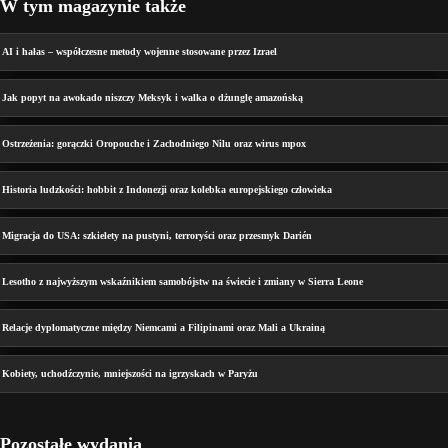
W tym magazynie także
AI i hałas – współczesne metody wojenne stosowane przez Izrael
Jak popyt na awokado niszczy Meksyk i walka o dżunglę amazońską
Ostrzeżenia: gorączki Oropouche i Zachodniego Nilu oraz wirus mpox
Historia ludzkości: hobbit z Indonezji oraz kolebka europejskiego człowieka
Migracja do USA: szkielety na pustyni, terroryści oraz przesmyk Darién
Lesotho z najwyższym wskaźnikiem samobójstw na świecie i zmiany w Sierra Leone
Relacje dyplomatyczne między Niemcami a Filipinami oraz Mali a Ukrainą
Kobiety, uchodźczynie, mniejszości na igrzyskach w Paryżu
Pozostałe wydania