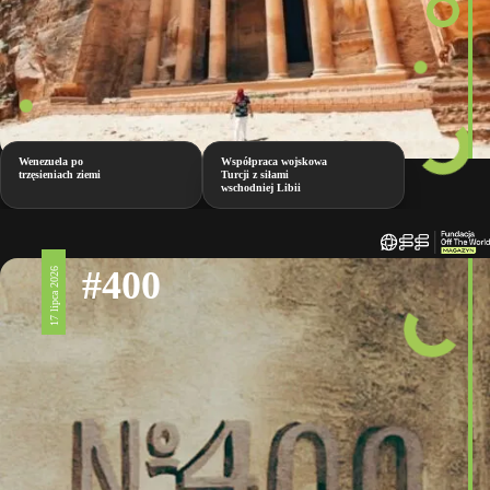
Wenezuela po
Współpraca wojskowa
trzęsieniach ziemi
Turcji z siłami
wschodniej Libii
#400
17 lipca 2026