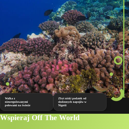
Walka z
Zbyt niski podatek od
nieuregulowanymi
słodzonych napojów w
połowami na świecie
Nigerii
Wspieraj Off The World