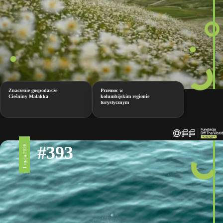
Znaczenie gospodarcze
Przemoc w
Cieśniny Malakka
kolumbijskim regionie
turystycznym
#393
1 maja 2026