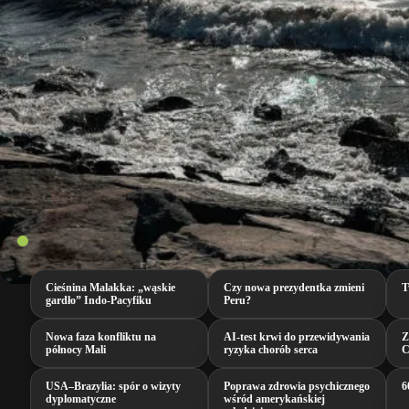
Cieśnina Malakka: „wąskie
Czy nowa prezydentka zmieni
T
gardło” Indo-Pacyfiku
Peru?
Nowa faza konfliktu na
AI‑test krwi do przewidywania
Z
północy Mali
ryzyka chorób serca
C
USA–Brazylia: spór o wizyty
Poprawa zdrowia psychicznego
6
dyplomatyczne
wśród amerykańskiej