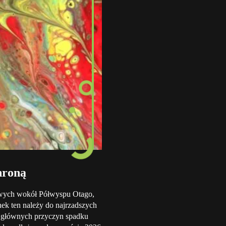
hroną
wych wokół Półwyspu Otago,
ek ten należy do najrzadszych
 z głównych przyczyn spadku