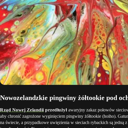
Nowozelandzkie pingwiny żółtookie pod oc
Rząd Nowej Zelandii
przedłużył
awaryjny zakaz połowów siecio
aby chronić zagrożone wyginięciem pingwiny żółtookie (hoiho). Gatun
na świecie, a przypadkowe uwięzienia w sieciach rybackich są jedną