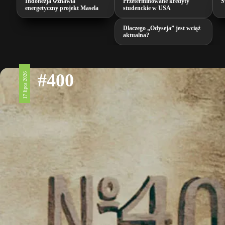
Indonezja wznawia
Przeterminowane kredyty
Ś
energetyczny projekt Masela
studenckie w USA
Dlaczego „Odyseja” jest wciąż
aktualna?
#400
17 lipca 2026