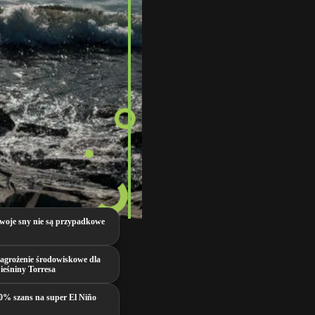
woje sny nie są przypadkowe
agrożenie środowiskowe dla
ieśniny Torresa
0% szans na super El Niño