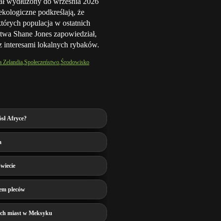
tał wydłużony do września 2026
ekologiczne podkreślają, że
tórych populacja w ostatnich
stwa Shane Jones zapowiedział,
z interesami lokalnych rybaków.
 Zelandia
Społeczeństwo
Środowisko
ósł Afryce?
a
wiecie
lem pleców
ych miast w Meksyku