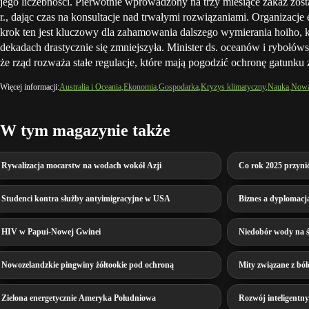
jego liczebności. Pierwotnie wprowadzony na trzy miesiące zakaz zos
r., dając czas na konsultacje nad trwałymi rozwiązaniami. Organizacje 
krok ten jest kluczowy dla zahamowania dalszego wymierania hoiho, k
dekadach drastycznie się zmniejszyła. Minister ds. oceanów i rybołów
że rząd rozważa stałe regulacje, które mają pogodzić ochronę gatunku 
Więcej informacji:
Australia i Oceania
Ekonomia
Gospodarka
Kryzys klimatyczny
Nauka
Nowa
W tym magazynie także
Rywalizacja mocarstw na wodach wokół Azji
Co rok 2025 przyni
Studenci kontra służby antyimigracyjne w USA
Biznes a dyplomacj
HIV w Papui-Nowej Gwinei
Niedobór wody na ś
Nowozelandzkie pingwiny żółtookie pod ochroną
Mity związane z bó
Zielona energetycznie Ameryka Południowa
Rozwój inteligentn