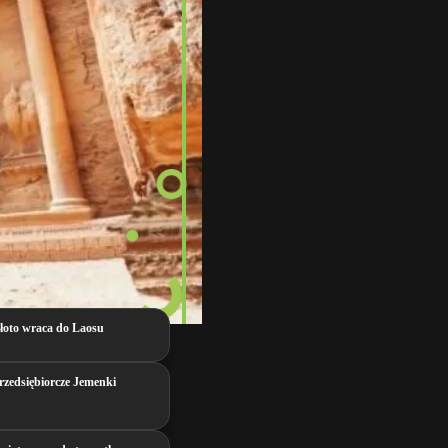
łoto wraca do Laosu
rzedsiębiorcze Jemenki