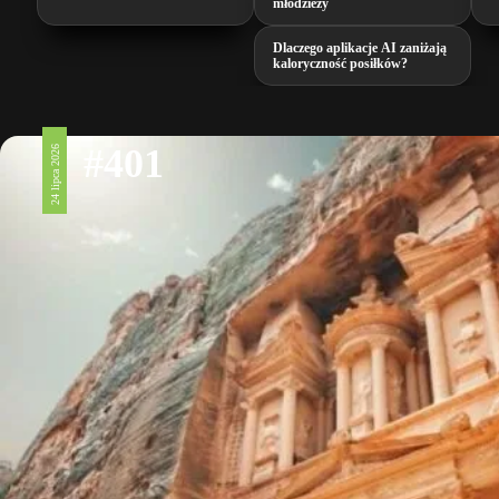
młodzieży
Dlaczego aplikacje AI zaniżają
kaloryczność posiłków?
#401
24 lipca 2026