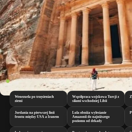
Wenezuela po trzęsieniach
Współpraca wojskowa Turcji z
Z
ziemi
siłami wschodniej Libii
Jordania na pierwszej linii
Lula obniża wylesianie
P
frontu między USA a Iranem
Amazonii do najniższego
poziomu od dekady