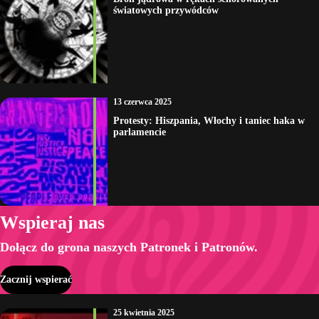
światowych przywódców
13 czerwca 2025
Protesty: Hiszpania, Włochy i taniec haka w
parlamencie
Wspieraj nas
Dołącz do grona naszych Patronek i Patronów.
Zacznij wspierać
25 kwietnia 2025