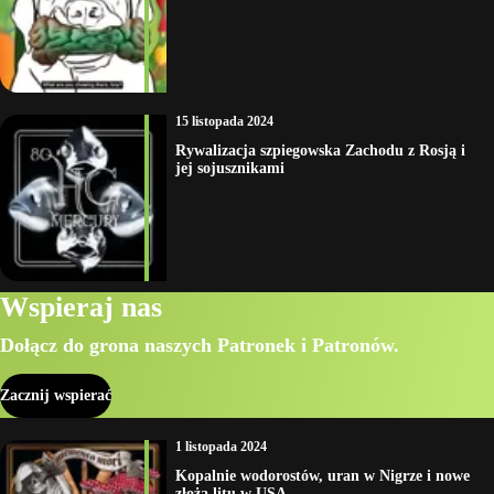
15 listopada 2024
Rywalizacja szpiegowska Zachodu z Rosją i
jej sojusznikami
Wspieraj nas
Dołącz do grona naszych Patronek i Patronów.
Zacznij wspierać
1 listopada 2024
Kopalnie wodorostów, uran w Nigrze i nowe
złoża litu w USA