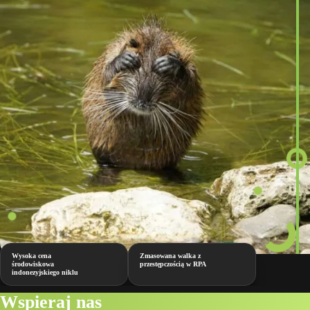
Wysoka cena
Zmasowana walka z
środowiskowa
przestępczością w RPA
indonezyjskiego niklu
Wspieraj nas