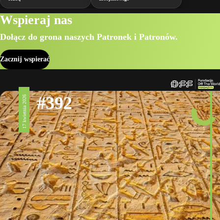
Wspieraj nas
Dołącz do grona naszych Patronek i Patronów.
Zacznij wspierać
#392
17 kwietnia 2026