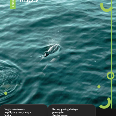
1 maja 2026
Nagłe zakończenie
Rozwój portugalskiego
współpracy medycznej z
przemysłu
Kubą
zbrojeniowego