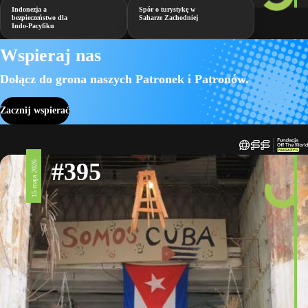
Indonezja a
Spór o turystykę w
bezpieczeństwo dla
Saharze Zachodniej
Indo-Pacyfiku
Wspieraj nas
Dołącz do grona naszych Patronek i Patronów.
Zacznij wspierać
#395
15 maja 2026