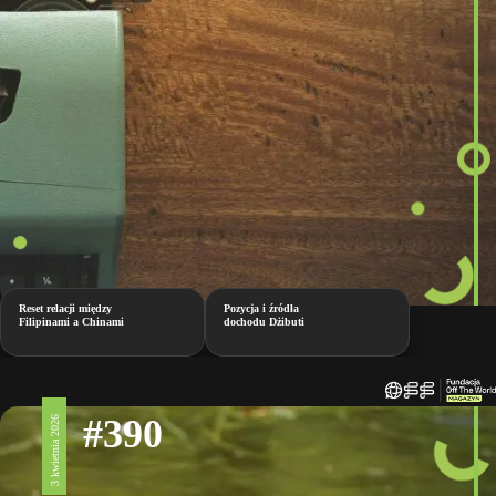
Reset relacji między
Pozycja i źródła
Filipinami a Chinami
dochodu Dżibuti
#390
3 kwietnia 2026