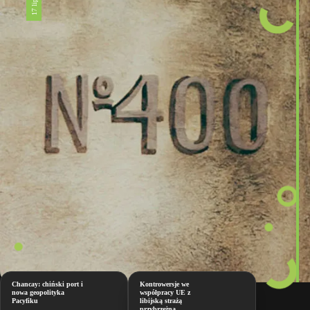
Chancay: chiński port i
Kontrowersje we
nowa geopolityka
współpracy UE z
Pacyfiku
libijską strażą
przybrzeżną