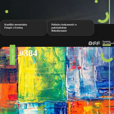
Konflikt terytorialny
Polityka bezkarności w
Etiopii z Erytreą
pakistańskim
Beludżystanie
#384
6 lutego 2026