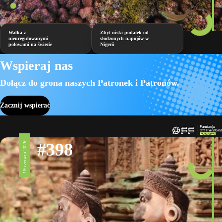
Walka z
Zbyt niski podatek od
nieuregulowanymi
słodzonych napojów w
połowami na świecie
Nigerii
Wspieraj nas
Dołącz do grona naszych Patronek i Patronów.
Zacznij wspierać
#398
19 czerwca 2026