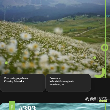
Znaczenie gospodarcze
Przemoc w
Cieśniny Malakka
kolumbijskim regionie
turystycznym
#393