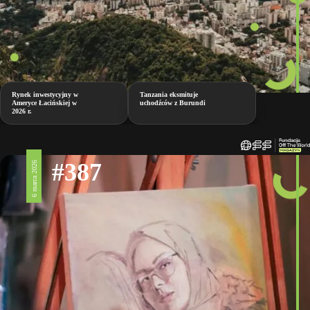
Rynek inwestycyjny w
Tanzania eksmituje
Ameryce Łacińskiej w
uchodźców z Burundi
2026 r.
#387
6 marca 2026