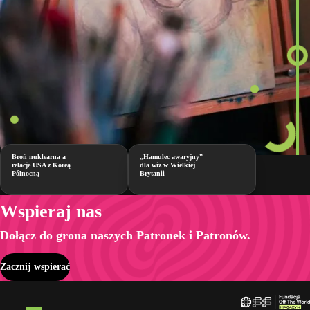
Broń nuklearna a
„Hamulec awaryjny”
relacje USA z Koreą
dla wiz w Wielkiej
Północną
Brytanii
Wspieraj nas
Dołącz do grona naszych Patronek i Patronów.
Zacznij wspierać