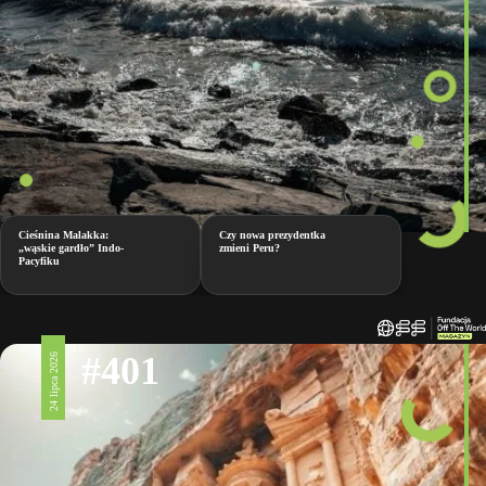
Cieśnina Malakka:
Czy nowa prezydentka
„wąskie gardło” Indo-
zmieni Peru?
Pacyfiku
#401
24 lipca 2026