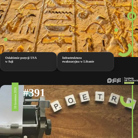
Osłabienie pozycji USA
Infrastruktura
w Azji
ewakuacyjna w Libanie
#391
10 kwietnia 2026