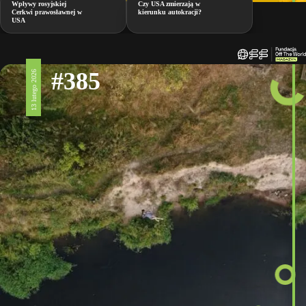
Wpływy rosyjskiej
Czy USA zmierzają w
Cerkwi prawosławnej w
kierunku autokracji?
USA
#385
13 lutego 2026