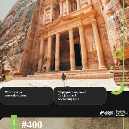
Wenezuela po
Współpraca wojskowa
trzęsieniach ziemi
Turcji z siłami
wschodniej Libii
#400
17 lipca 2026