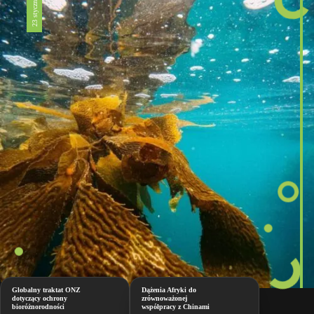
23 stycznia 2026
Globalny traktat ONZ
Dążenia Afryki do
dotyczący ochrony
zrównoważonej
bioróżnorodności
współpracy z Chinami