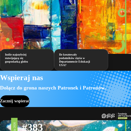
Indie najszybciej
Ile kosztowały
rozwijającą się
podatników cięcia w
gospodarką globu
Departamencie Edukacji
USA?
Wspieraj nas
Dołącz do grona naszych Patronek i Patronów.
Zacznij wspierać
#383