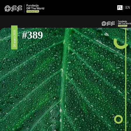
PL
|
EN
#389
20 marca 2026