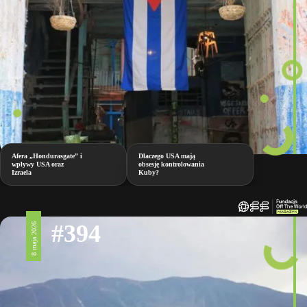
Afera „Hondurasgate” i
Dlaczego USA mają
wpływy USA oraz
obsesję kontrolowania
Izraela
Kuby?
#394
8 maja 2026