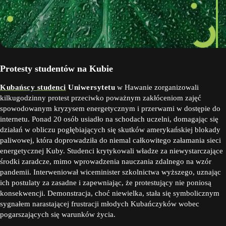
Protesty studentów na Kubie
Kubańscy studenci
Uniwersytetu
w Hawanie zorganizowali
kilkugodzinny protest przeciwko poważnym zakłóceniom zajęć
spowodowanym kryzysem energetycznym i przerwami w dostępie do
internetu. Ponad 20 osób usiadło na schodach uczelni, domagając się
działań w obliczu pogłębiających się skutków amerykańskiej blokady
paliwowej, która doprowadziła do niemal całkowitego załamania sieci
energetycznej Kuby. Studenci krytykowali władze za niewystarczające
środki zaradcze, mimo wprowadzenia nauczania zdalnego na wzór
pandemii. Interweniował wiceminister szkolnictwa wyższego, uznając
ich postulaty za zasadne i zapewniając, że protestujący nie poniosą
konsekwencji. Demonstracja, choć niewielka, stała się symbolicznym
sygnałem narastającej frustracji młodych Kubańczyków wobec
pogarszających się warunków życia.