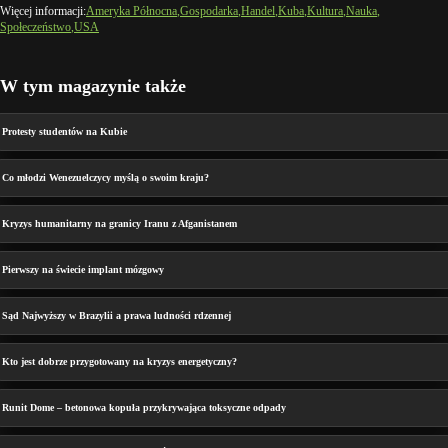
Więcej informacji:
Ameryka Północna
Gospodarka
Handel
Kuba
Kultura
Nauka
Społeczeństwo
USA
W tym magazynie także
Protesty studentów na Kubie
Co młodzi Wenezuelczycy myślą o swoim kraju?
Kryzys humanitarny na granicy Iranu z Afganistanem
Pierwszy na świecie implant mózgowy
Sąd Najwyższy w Brazylii a prawa ludności rdzennej
Kto jest dobrze przygotowany na kryzys energetyczny?
Runit Dome – betonowa kopuła przykrywająca toksyczne odpady