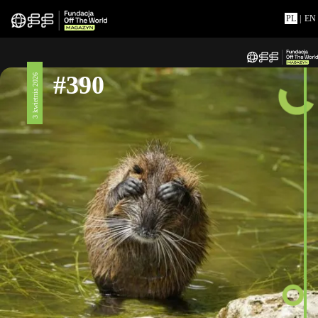
PL
|
EN
#390
3 kwietnia 2026