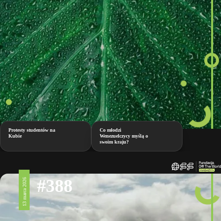
Protesty studentów na
Co młodzi
Kubie
Wenezuelczycy myślą o
swoim kraju?
#388
13 marca 2026