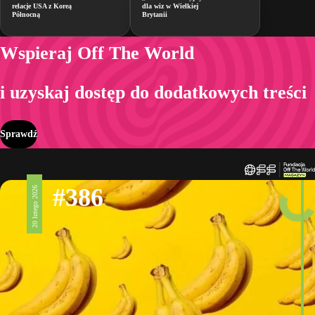
relacje USA z Koreą
dla wiz w Wielkiej
Północną
Brytanii
Wspieraj Off The World
i uzyskaj dostęp do dodatkowych treści
Sprawdź
#386
20 lutego 2026