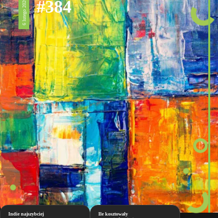
#384
6 lutego 2026
Indie najszybciej
Ile kosztowały