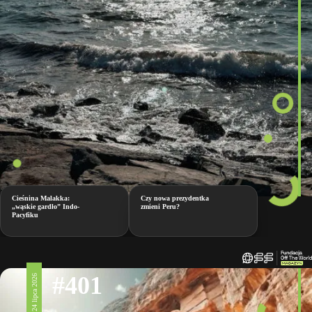
Cieśnina Malakka:
Czy nowa prezydentka
„wąskie gardło” Indo-
zmieni Peru?
Pacyfiku
#401
24 lipca 2026