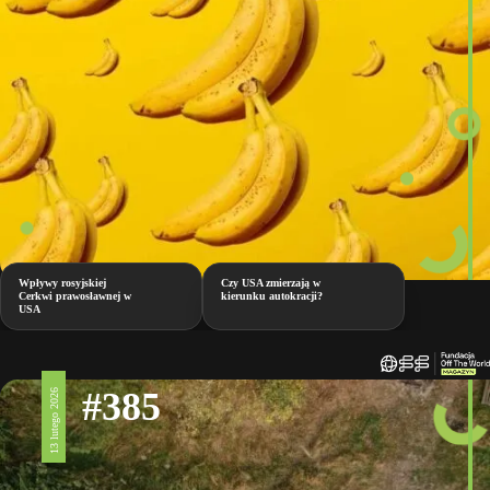
Wpływy rosyjskiej
Czy USA zmierzają w
Cerkwi prawosławnej w
kierunku autokracji?
USA
#385
13 lutego 2026