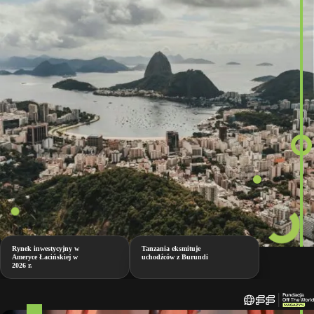
Rynek inwestycyjny w
Tanzania eksmituje
Ameryce Łacińskiej w
uchodźców z Burundi
2026 r.