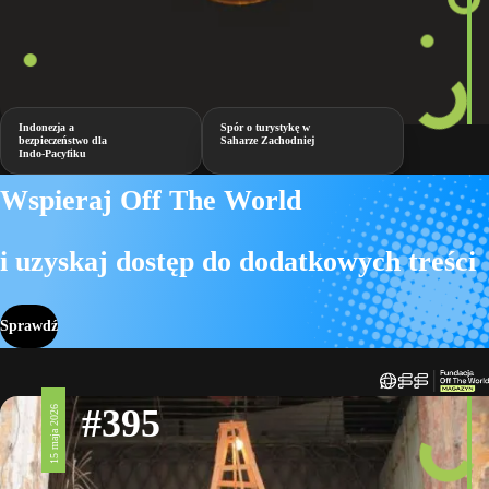
Indonezja a
Spór o turystykę w
bezpieczeństwo dla
Saharze Zachodniej
Indo-Pacyfiku
Wspieraj Off The World
i uzyskaj dostęp do dodatkowych treści
Sprawdź
#395
15 maja 2026