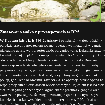
Zmasowana walka z przestępczością w RPA
W Kapsztadzie około 500 żołnierzy
i policjantów wzięło udział w
paradzie przed rozpoczęciem rocznej operacji wymierzonej w gangi,
nielegalne górnictwo i przestępczość zorganizowaną. Działania ruszą w
kwietniu i obejmą pięć z dziewięciu prowincji RPA, koncentrując się na
obszarach o wysokim poziomie przestępczości. Posłanka Dereleen
James zapowiedziała zdecydowane działania i podkreśliła potrzebę
przywrócenia pokoju, jedności oraz walki z narkotykami i gangami, a
także powrotu dzieci do szkół. Zastępczyni krajowego komendanta
policji, gen. Tebello Mosikili, zaznaczyła, że operacja będzie oparta na
współpracy służb i działaniach wywiadowczych. Jej celem jest rozbicie
sieci nielegalnego wydobycia, ograniczenie przemocy gangów oraz
zwalczanie przestępczości zorganizowanej. Operacja odbywa się w
kontekście bardzo wysokiego poziomu przemocy w RPA – kraj ten
należy do jednych z najbardziej niebezpiecznych na świecie poza