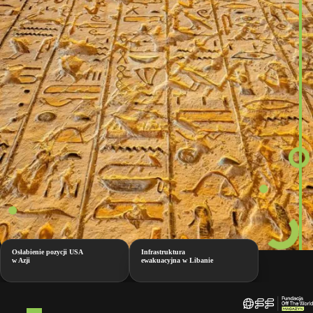
Osłabienie pozycji USA
Infrastruktura
w Azji
ewakuacyjna w Libanie