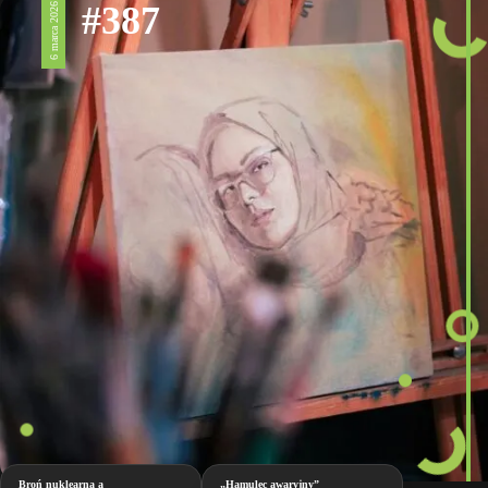
#387
6 marca 2026
Broń nuklearna a
„Hamulec awaryjny”