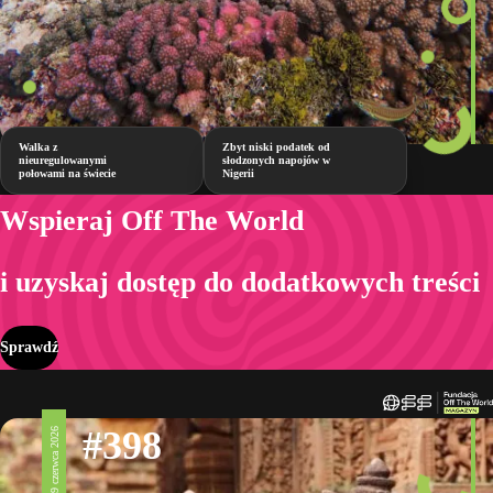
Walka z
Zbyt niski podatek od
nieuregulowanymi
słodzonych napojów w
połowami na świecie
Nigerii
Wspieraj Off The World
i uzyskaj dostęp do dodatkowych treści
Sprawdź
#398
19 czerwca 2026