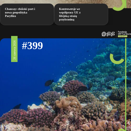
Chancay: chiński port i
Kontrowersje we
nowa geopolityka
współpracy UE z
Pacyfiku
libijską strażą
przybrzeżną
#399
26 czerwca 2026