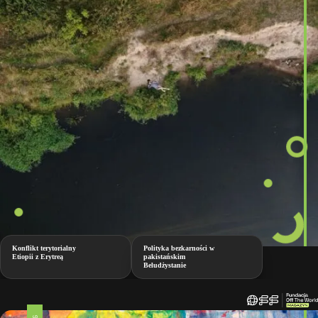
Konflikt terytorialny
Polityka bezkarności w
Etiopii z Erytreą
pakistańskim
Beludżystanie