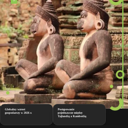
Globalny wzrost
Postępowanie
gospodarczy w 2026 r.
pojednawcze między
Tajlandią a Kambodżą