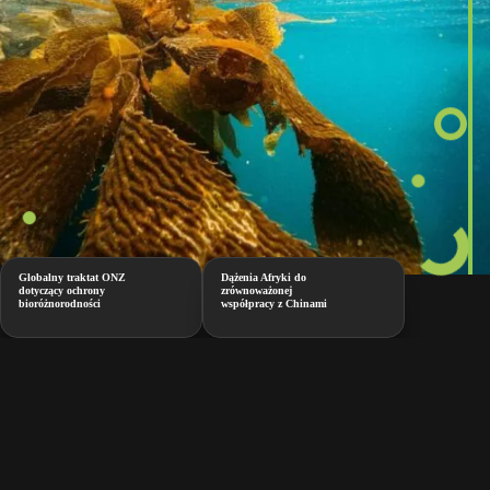
Globalny traktat ONZ
Dążenia Afryki do
dotyczący ochrony
zrównoważonej
bioróżnorodności
współpracy z Chinami