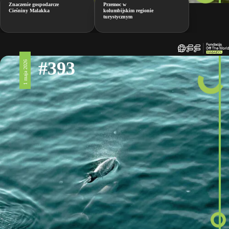
Znaczenie gospodarcze
Przemoc w
Cieśniny Malakka
kolumbijskim regionie
turystycznym
#393
1 maja 2026