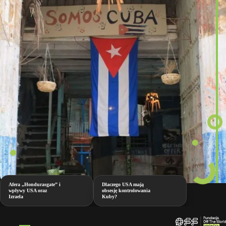
Afera „Hondurasgate” i
Dlaczego USA mają
wpływy USA oraz
obsesję kontrolowania
Izraela
Kuby?