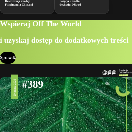
Reset relacji między
Pozycja i źródła
Filipinami a Chinami
dochodu Dżibuti
Wspieraj Off The World
i uzyskaj dostęp do dodatkowych treści
Sprawdź
#389
20 marca 2026