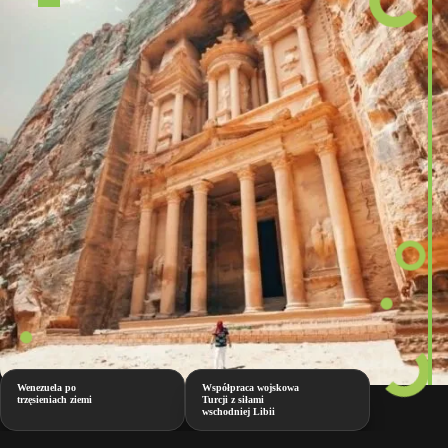
Wenezuela po
Współpraca wojskowa
trzęsieniach ziemi
Turcji z siłami
wschodniej Libii