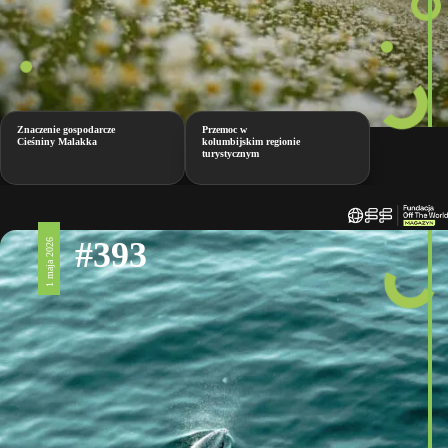
Znaczenie gospodarcze
Przemoc w
Cieśniny Malakka
kolumbijskim regionie
turystycznym
#393
1 maja 2026