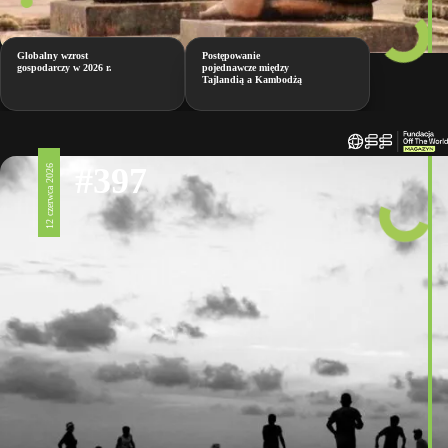
Globalny wzrost
Postępowanie
gospodarczy w 2026 r.
pojednawcze między
Tajlandią a Kambodżą
#397
12 czerwca 2026