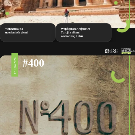
Wenezuela po
Współpraca wojskowa
trzęsieniach ziemi
Turcji z siłami
wschodniej Libii
#400
17 lipca 2026