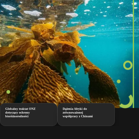
Globalny traktat ONZ
Dążenia Afryki do
dotyczący ochrony
zrównoważonej
bioróżnorodności
współpracy z Chinami