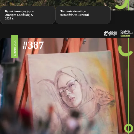
Rynek inwestycyjny w
Tanzania eksmituje
Ameryce Łacińskiej w
uchodźców z Burundi
2026 r.
#387
6 marca 2026