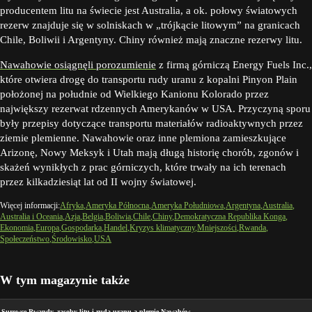
producentem litu na świecie jest Australia, a ok. połowy światowych
rezerw znajduje się w solniskach w „trójkącie litowym” na granicach
Chile, Boliwii i Argentyny. Chiny również mają znaczne rezerwy litu.
Nawahowie osiągnęli porozumienie
z firmą górniczą Energy Fuels Inc.,
które otwiera drogę do transportu rudy uranu z kopalni Pinyon Plain
położonej na południe od Wielkiego Kanionu Kolorado przez
największy rezerwat rdzennych Amerykanów w USA. Przyczyną sporu
były przepisy dotyczące transportu materiałów radioaktywnych przez
ziemie plemienne. Nawahowie oraz inne plemiona zamieszkujące
Arizonę, Nowy Meksyk i Utah mają długą historię chorób, zgonów i
skażeń wynikłych z prac górniczych, które trwały na ich terenach
przez kilkadziesiąt lat od II wojny światowej.
Więcej informacji:
Afryka
Ameryka Północna
Ameryka Południowa
Argentyna
Australia
Australia i Oceania
Azja
Belgia
Boliwia
Chile
Chiny
Demokratyczna Republika Konga
Ekonomia
Europa
Gospodarka
Handel
Kryzys klimatyczny
Mniejszości
Rwanda
Społeczeństwo
Środowisko
USA
W tym magazynie także
Surowce Rwandy, zasoby litu i ruda uranu a plemię Nawahów