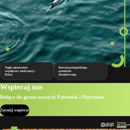
Nagłe zakończenie
Rozwój portugalskiego
współpracy medycznej z
przemysłu
Kubą
zbrojeniowego
Wspieraj nas
Dołącz do grona naszych Patronek i Patronów.
Zacznij wspierać