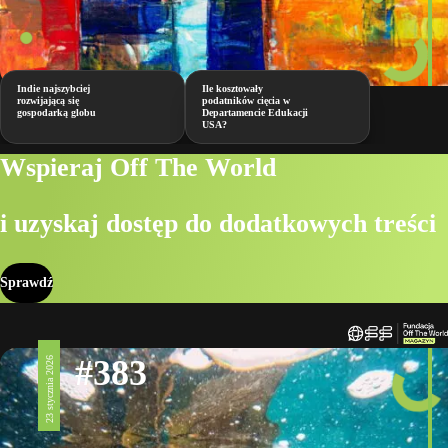
Indie najszybciej
Ile kosztowały
rozwijającą się
podatników cięcia w
gospodarką globu
Departamencie Edukacji
USA?
Wspieraj Off The World
i uzyskaj dostęp do dodatkowych treści
Sprawdź
#383
23 stycznia 2026