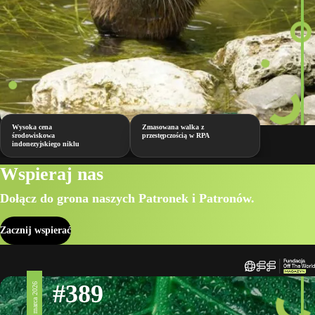
Wysoka cena
Zmasowana walka z
środowiskowa
przestępczością w RPA
indonezyjskiego niklu
Wspieraj nas
Dołącz do grona naszych Patronek i Patronów.
Zacznij wspierać
#389
20 marca 2026