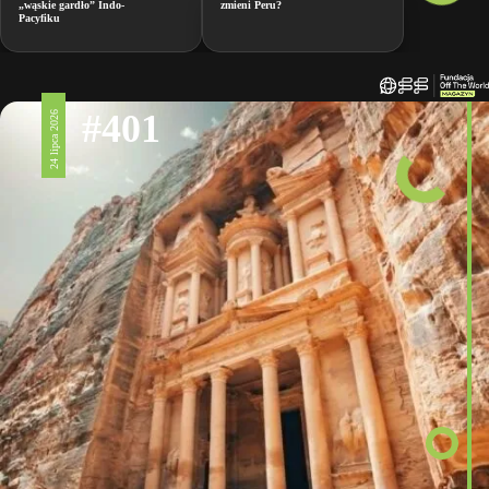
„wąskie gardło” Indo-
zmieni Peru?
Pacyfiku
#401
24 lipca 2026