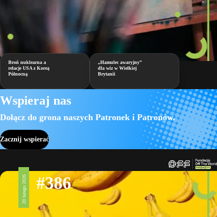
Broń nuklearna a
„Hamulec awaryjny”
relacje USA z Koreą
dla wiz w Wielkiej
Północną
Brytanii
Wspieraj nas
Dołącz do grona naszych Patronek i Patronów.
Zacznij wspierać
#386
20 lutego 2026