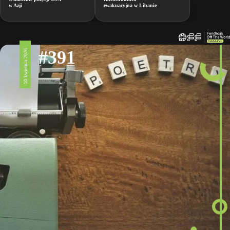
w Azji
ewakuacyjna w Libanie
#391
10 kwietnia 2026