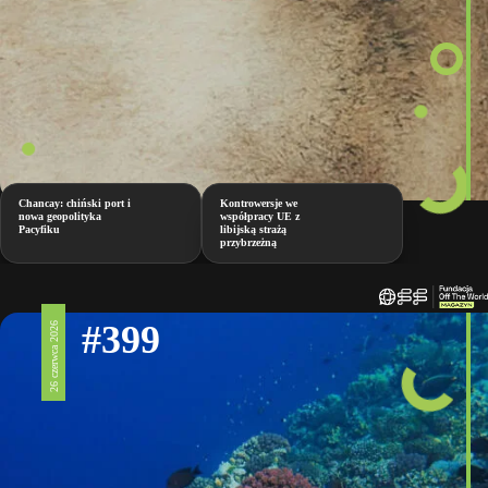
Chancay: chiński port i
Kontrowersje we
nowa geopolityka
współpracy UE z
Pacyfiku
libijską strażą
przybrzeżną
#399
26 czerwca 2026