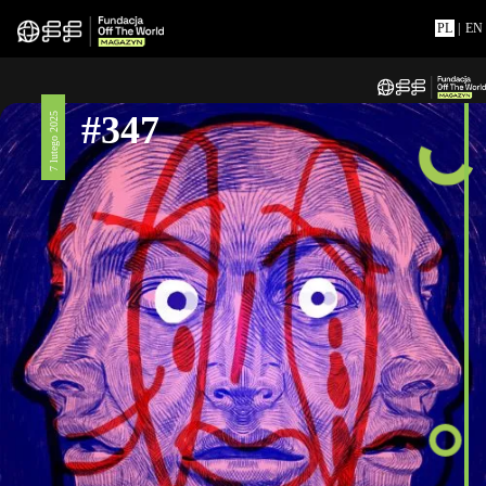
PL
|
EN
#347
7 lutego 2025