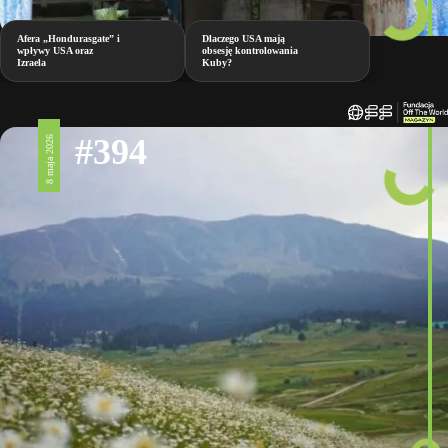
Afera „Hondurasgate” i
Dlaczego USA mają
wpływy USA oraz
obsesję kontrolowania
Izraela
Kuby?
#394
8 maja 2026