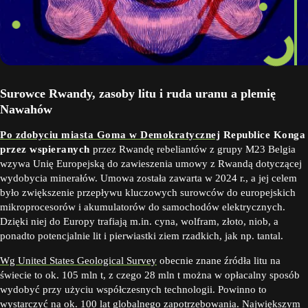
Surowce Rwandy, zasoby litu i ruda uranu a plemię
Nawahów
Po zdobyciu miasta Goma w Demokratycznej
Republice Konga
przez wspieranych
przez Rwandę rebeliantów z grupy M23 Belgia
wzywa Unię Europejską do zawieszenia umowy z Rwandą dotyczącej
wydobycia minerałów. Umowa została zawarta w 2024 r., a jej celem
było zwiększenie przepływu kluczowych surowców do europejskich
mikroprocesorów i akumulatorów do samochodów elektrycznych.
Dzięki niej do Europy trafiają m.in. cyna, wolfram, złoto, niob, a
ponadto potencjalnie lit i pierwiastki ziem rzadkich, jak np. tantal.
Wg United States Geological Survey
obecnie znane źródła litu na
świecie to ok. 105 mln t, z czego 28 mln t można w opłacalny sposób
wydobyć przy użyciu współczesnych technologii. Powinno to
wystarczyć na ok. 100 lat globalnego zapotrzebowania. Największym