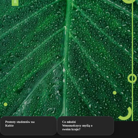
Protesty studentów na
Co młodzi
Kubie
Wenezuelczycy myślą o
swoim kraju?