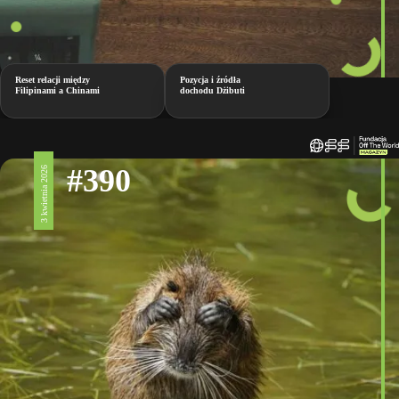
Reset relacji między
Pozycja i źródła
Filipinami a Chinami
dochodu Dżibuti
#390
3 kwietnia 2026