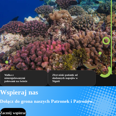
Walka z
Zbyt niski podatek od
nieuregulowanymi
słodzonych napojów w
połowami na świecie
Nigerii
Wspieraj nas
Dołącz do grona naszych Patronek i Patronów.
Zacznij wspierać