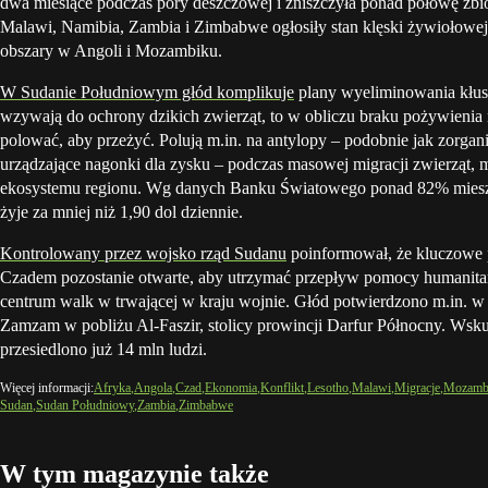
dwa miesiące podczas pory deszczowej i zniszczyła ponad połowę zbi
Malawi, Namibia, Zambia i Zimbabwe ogłosiły stan klęski żywiołowej,
obszary w Angoli i Mozambiku.
W Sudanie Południowym głód komplikuje
plany wyeliminowania kłus
wzywają do ochrony dzikich zwierząt, to w obliczu braku pożywienia
polować, aby przeżyć. Polują m.in. na antylopy – podobnie jak zorgan
urządzające nagonki dla zysku – podczas masowej migracji zwierząt, 
ekosystemu regionu. Wg danych Banku Światowego ponad 82% mie
żyje za mniej niż 1,90 dol dziennie.
Kontrolowany przez wojsko rząd Sudanu
poinformował, że kluczowe p
Czadem pozostanie otwarte, aby utrzymać przepływ pomocy humanitarn
centrum walk w trwającej w kraju wojnie. Głód potwierdzono m.in. w
Zamzam w pobliżu Al-Faszir, stolicy prowincji Darfur Północny. Ws
przesiedlono już 14 mln ludzi.
Więcej informacji:
Afryka
Angola
Czad
Ekonomia
Konflikt
Lesotho
Malawi
Migracje
Mozamb
Sudan
Sudan Południowy
Zambia
Zimbabwe
W tym magazynie także