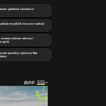
imatu: plankton i koralowce
sankcji rosyjskich oraz nowe sankcje
 systemu ochrony zdrowia i
mu aptek
wanie jonosfery i pierwszy film
dziury