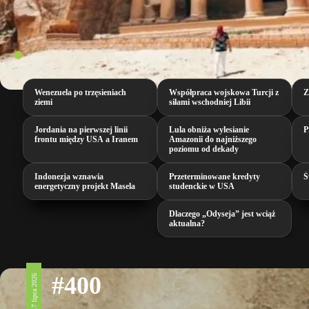
Wenezuela po trzęsieniach
Współpraca wojskowa Turcji z
Z
ziemi
siłami wschodniej Libii
Jordania na pierwszej linii
Lula obniża wylesianie
P
frontu między USA a Iranem
Amazonii do najniższego
poziomu od dekady
Indonezja wznawia
Przeterminowane kredyty
Ś
energetyczny projekt Masela
studenckie w USA
Dlaczego „Odyseja” jest wciąż
aktualna?
#400
17 lipca 2026