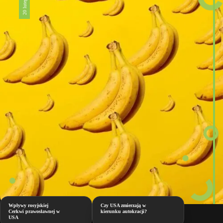
Wpływy rosyjskiej
Czy USA zmierzają w
Cerkwi prawosławnej w
kierunku autokracji?
USA