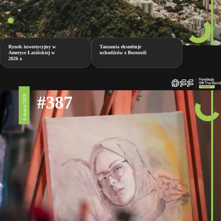
Rynek inwestycyjny w
Tanzania eksmituje
Ameryce Łacińskiej w
uchodźców z Burundi
2026 r.
#387
6 marca 2026