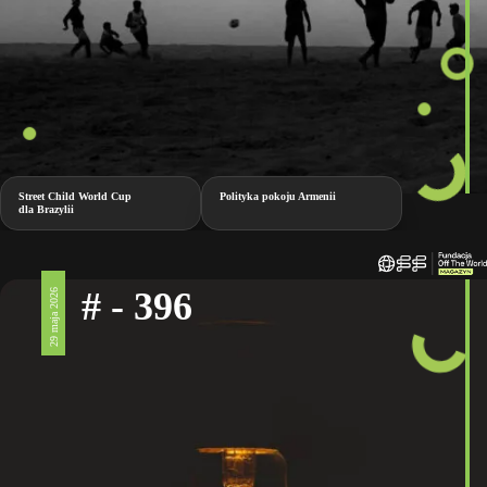
Street Child World Cup
Polityka pokoju Armenii
dla Brazylii
# - 396
29 maja 2026