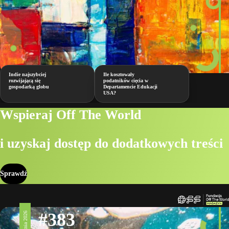
Indie najszybciej
Ile kosztowały
rozwijającą się
podatników cięcia w
gospodarką globu
Departamencie Edukacji
USA?
Wspieraj Off The World
i uzyskaj dostęp do dodatkowych treści
Sprawdź
#383
23 stycznia 2026