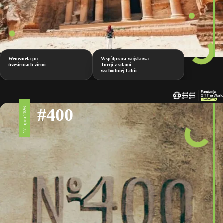
Wenezuela po
Współpraca wojskowa
trzęsieniach ziemi
Turcji z siłami
wschodniej Libii
#400
17 lipca 2026