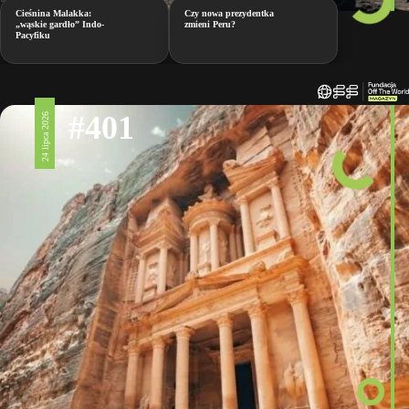
Cieśnina Malakka:
Czy nowa prezydentka
„wąskie gardło” Indo-
zmieni Peru?
Pacyfiku
#401
24 lipca 2026