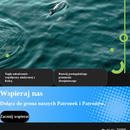
Nagłe zakończenie
Rozwój portugalskiego
współpracy medycznej z
przemysłu
Kubą
zbrojeniowego
Wspieraj nas
Dołącz do grona naszych Patronek i Patronów.
Zacznij wspierać