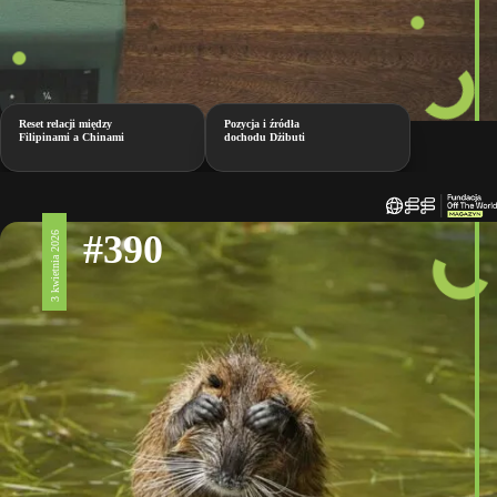
Reset relacji między
Pozycja i źródła
Filipinami a Chinami
dochodu Dżibuti
#390
3 kwietnia 2026