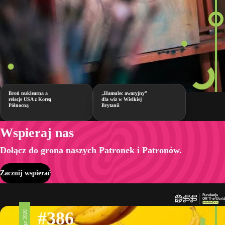
Broń nuklearna a
„Hamulec awaryjny”
relacje USA z Koreą
dla wiz w Wielkiej
Północną
Brytanii
Wspieraj nas
Dołącz do grona naszych Patronek i Patronów.
Zacznij wspierać
#386
20 lutego 2026