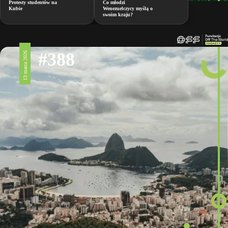
Protesty studentów na
Co młodzi
Kubie
Wenezuelczycy myślą o
swoim kraju?
#388
13 marca 2026