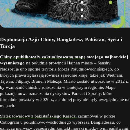
Dyplomacja Azji: Chiny, Bangladesz, Pakistan, Syria i
Turcja
Chiny opublikowały zaktualizowaną mapę
swojego najbardziej
wysuniętego
na południe prowincji Hajnan miasta – Sanshy.
Nadzoruje ono sporne terytoria Morza Południowochińskiego, do
których prawa zgłaszają również sąsiednie kraje, takie jak Wietnam,
Tajwan, Filipiny, Brunei i Malezja. Miasto zostało utworzone w 2012 r.,
by wzmocnić chińskie roszczenia w tamtejszym regionie. Mapa
pokazuje nowe oznaczenia dystryktów Paracel i Spratly, które
formalnie powstały w 2020 r., ale do tej pory nie były uwzględniane na
mapach.
Statek towarowy z pakistańskiego Karaczi
zacumował w porcie
Ćottogram u południowo-wschodniego wybrzeża Bangladeszu, co
oznacza pierwszy bezpośredni kontakt morski między tymi państwami