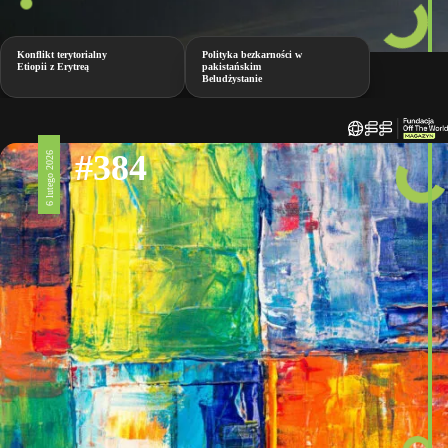
Konflikt terytorialny
Polityka bezkarności w
Etiopii z Erytreą
pakistańskim
Beludżystanie
#384
6 lutego 2026