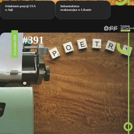
Osłabienie pozycji USA
Infrastruktura
w Azji
ewakuacyjna w Libanie
#391
10 kwietnia 2026