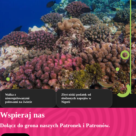
Walka z
Zbyt niski podatek od
nieuregulowanymi
słodzonych napojów w
połowami na świecie
Nigerii
Wspieraj nas
Dołącz do grona naszych Patronek i Patronów.