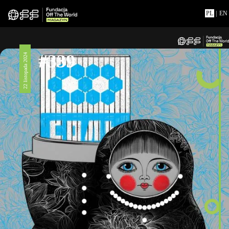
PL
|
EN
#339
22 listopada 2024