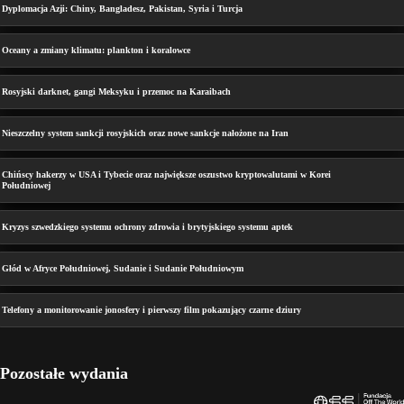
Dyplomacja Azji: Chiny, Bangladesz, Pakistan, Syria i Turcja
Oceany a zmiany klimatu: plankton i koralowce
Rosyjski darknet, gangi Meksyku i przemoc na Karaibach
Nieszczelny system sankcji rosyjskich oraz nowe sankcje nałożone na Iran
Chińscy hakerzy w USA i Tybecie oraz największe oszustwo kryptowalutami w Korei
Południowej
Kryzys szwedzkiego systemu ochrony zdrowia i brytyjskiego systemu aptek
Głód w Afryce Południowej, Sudanie i Sudanie Południowym
Telefony a monitorowanie jonosfery i pierwszy film pokazujący czarne dziury
Pozostałe wydania