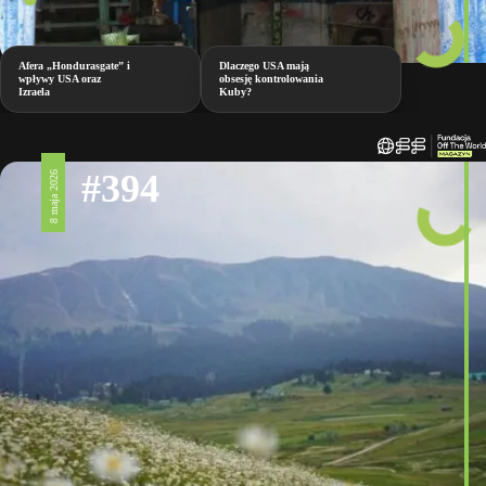
Afera „Hondurasgate” i
Dlaczego USA mają
wpływy USA oraz
obsesję kontrolowania
Izraela
Kuby?
#394
8 maja 2026