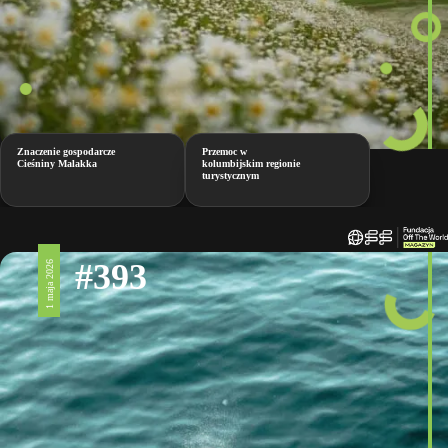
Znaczenie gospodarcze
Przemoc w
Cieśniny Malakka
kolumbijskim regionie
turystycznym
#393
1 maja 2026