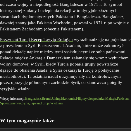
od czasu wojny o niepodległość Bangladeszu w 1971 r. To symbol
historycznej zmiany i ocieplenia relacji w tradycyjnie złożonych
stosunkach dyplomatycznych Pakistanu i Bangladeszu. Bangladesz,
dawniej znany jako Pakistan Wschodni, powstał w 1971 r. po wojnie z
Pakistanem Zachodnim (obecnie Pakistanem).
Prezydent Turcji Recep Tayyip Erdoğan
wyraził nadzieję na pojednanie
z prezydentem Syrii Baszszarem al-Asadem, które może zakończyć
ponad dekadę napięć między tymi sąsiadującymi ze sobą państwami.
Relacje między Ankarą a Damaszkiem załamały się wraz z wybuchem
wojny domowej w Syrii, kiedy Turcja poparła grupy powstańcze
dążące do obalenia Asada, a Syria oskarżyła Turcję o podsycanie
niestabilności. Ta ostatnia nadal utrzymuje siły na kontrolowanym
przez opozycję północnym zachodzie Syrii, co stanowczo potępiły
syryjskie władze.
Więcej informacji:
Bangladesz
Brunei
Chiny
Ekonomia
Filipiny
Gospodarka
Malezja
Pakistan
Społeczeństwo
Syria
Tajwan
Turcja
Wietnam
W tym magazynie także