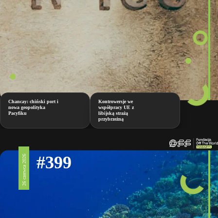
Chancay: chiński port i
Kontrowersje we
nowa geopolityka
współpracy UE z
Pacyfiku
libijską strażą
przybrzeżną
#399
26 czerwca 2026