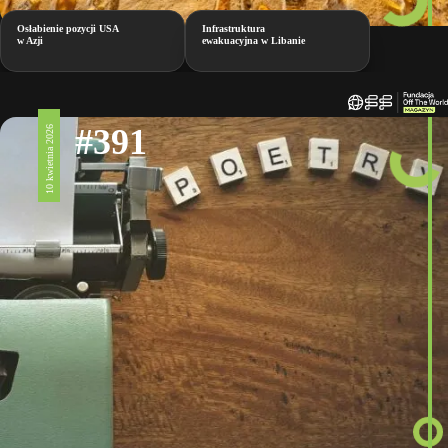
Osłabienie pozycji USA
Infrastruktura
w Azji
ewakuacyjna w Libanie
#391
10 kwietnia 2026