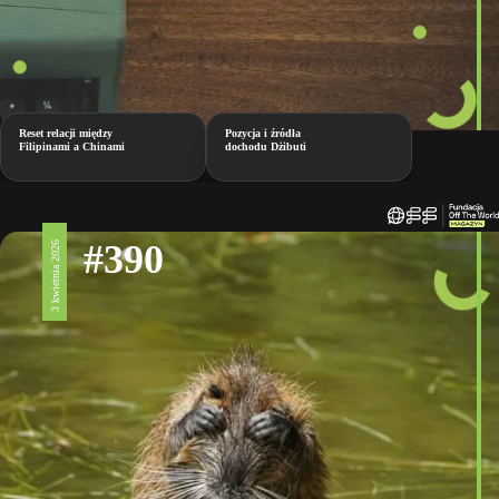
Reset relacji między
Pozycja i źródła
Filipinami a Chinami
dochodu Dżibuti
#390
3 kwietnia 2026