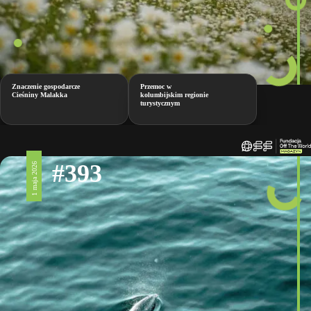
Znaczenie gospodarcze
Przemoc w
Cieśniny Malakka
kolumbijskim regionie
turystycznym
#393
1 maja 2026