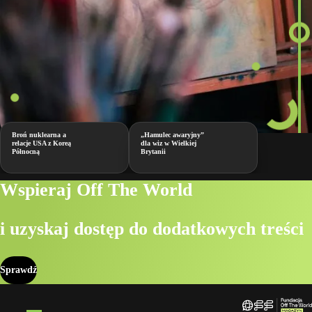
Broń nuklearna a
„Hamulec awaryjny”
relacje USA z Koreą
dla wiz w Wielkiej
Północną
Brytanii
Wspieraj Off The World
i uzyskaj dostęp do dodatkowych treści
Sprawdź