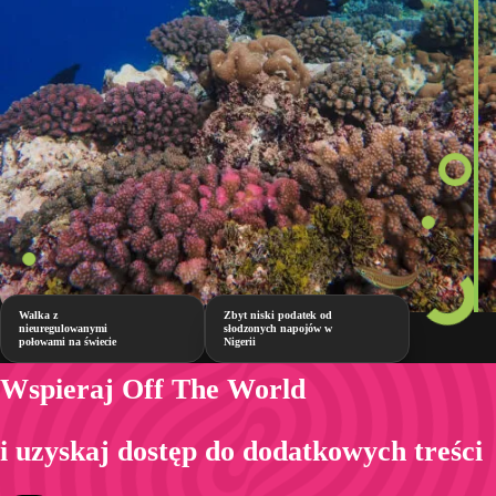
Walka z
Zbyt niski podatek od
nieuregulowanymi
słodzonych napojów w
połowami na świecie
Nigerii
Wspieraj Off The World
i uzyskaj dostęp do dodatkowych treści