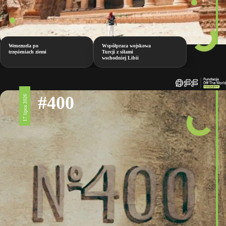
Wenezuela po
Współpraca wojskowa
trzęsieniach ziemi
Turcji z siłami
wschodniej Libii
#400
17 lipca 2026