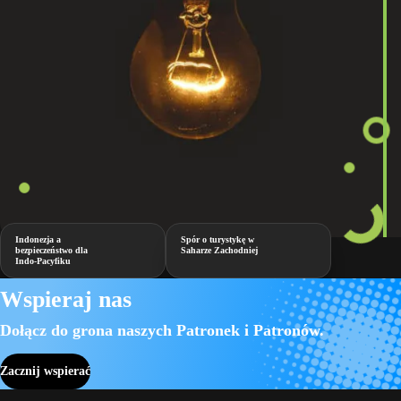
Indonezja a
Spór o turystykę w
bezpieczeństwo dla
Saharze Zachodniej
Indo-Pacyfiku
Wspieraj nas
Dołącz do grona naszych Patronek i Patronów.
Zacznij wspierać