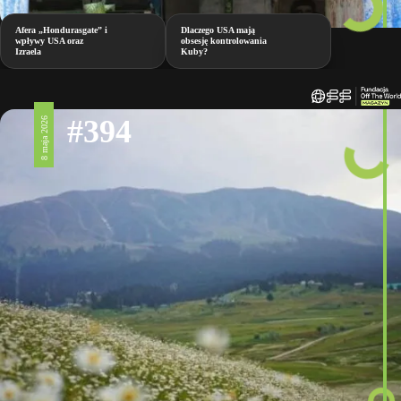
Afera „Hondurasgate” i
Dlaczego USA mają
wpływy USA oraz
obsesję kontrolowania
Izraela
Kuby?
#394
8 maja 2026