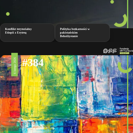
Konflikt terytorialny
Polityka bezkarności w
Etiopii z Erytreą
pakistańskim
Beludżystanie
#384
6 lutego 2026