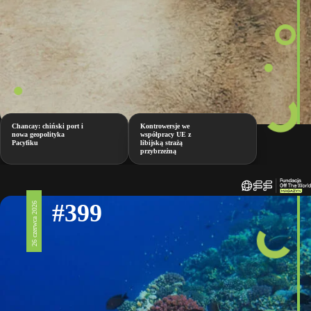
Chancay: chiński port i
Kontrowersje we
nowa geopolityka
współpracy UE z
Pacyfiku
libijską strażą
przybrzeżną
#399
26 czerwca 2026