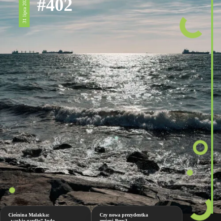
#402
31 lipca 2026
Cieśnina Malakka:
Czy nowa prezydentka
„wąskie gardło” Indo-
zmieni Peru?