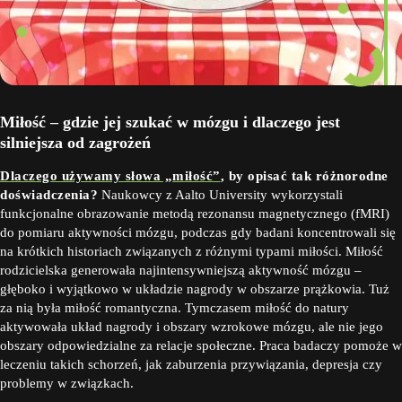
Miłość – gdzie jej szukać w mózgu i dlaczego jest
silniejsza od zagrożeń
Dlaczego używamy słowa „miłość”
, by opisać tak różnorodne
doświadczenia?
Naukowcy z Aalto University wykorzystali
funkcjonalne obrazowanie metodą rezonansu magnetycznego (fMRI)
do pomiaru aktywności mózgu, podczas gdy badani koncentrowali się
na krótkich historiach związanych z różnymi typami miłości. Miłość
rodzicielska generowała najintensywniejszą aktywność mózgu –
głęboko i wyjątkowo w układzie nagrody w obszarze prążkowia. Tuż
za nią była miłość romantyczna. Tymczasem miłość do natury
aktywowała układ nagrody i obszary wzrokowe mózgu, ale nie jego
obszary odpowiedzialne za relacje społeczne. Praca badaczy pomoże w
leczeniu takich schorzeń, jak zaburzenia przywiązania, depresja czy
problemy w związkach.