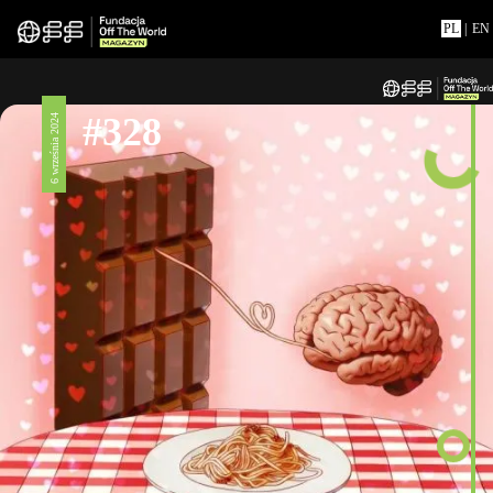
PL
|
EN
#328
6 września 2024