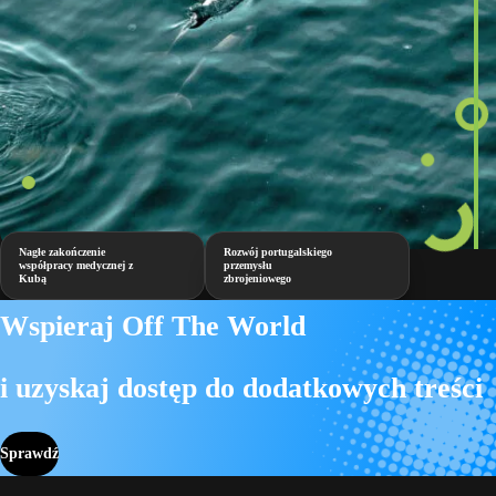
Nagłe zakończenie
Rozwój portugalskiego
współpracy medycznej z
przemysłu
Kubą
zbrojeniowego
Wspieraj Off The World
i uzyskaj dostęp do dodatkowych treści
Sprawdź