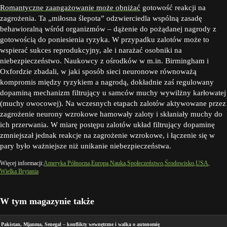
Romantyczne zaangażowanie może obniżać
gotowość reakcji na
zagrożenia. Ta „miłosna ślepota” odzwierciedla wspólną zasadę
behawioralną wśród organizmów – dążenie do pożądanej nagrody z
gotowością do poniesienia ryzyka. W przypadku zalotów może to
wspierać sukces reprodukcyjny, ale i narażać osobniki na
niebezpieczeństwo. Naukowcy z ośrodków w m.in. Birmingham i
Oxfordzie zbadali, w jaki sposób sieci neuronowe równoważą
kompromis między ryzykiem a nagrodą, dokładnie zaś regulowany
dopaminą mechanizm filtrujący u samców muchy wywilżny karłowatej
(muchy owocowej). Na wczesnych etapach zalotów aktywowane przez
zagrożenie neurony wzrokowe hamowały zaloty i skłaniały muchy do
ich przerwania. W miarę postępu zalotów układ filtrujący dopaminę
zmniejszał jednak reakcje na zagrożenie wzrokowe, i łączenie się w
pary było ważniejsze niż unikanie niebezpieczeństwa.
Więcej informacji:
Ameryka Północna
Europa
Nauka
Społeczeństwo
Środowisko
USA
Wielka Brytania
W tym magazynie także
Pakistan, Mjanma, Senegal – konflikty wewnętrzne i walka o autonomię