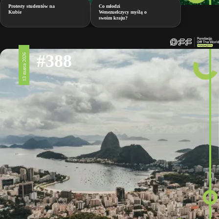
Protesty studentów na
Co młodzi
Kubie
Wenezuelczycy myślą o
swoim kraju?
#388
13 marca 2026