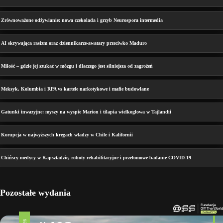
Zrównoważone odżywianie: nowa czekolada i grzyb Neurospora intermedia
AI skrywająca rasizm oraz dziennikarze-awatary przeciwko Maduro
Miłość – gdzie jej szukać w mózgu i dlaczego jest silniejsza od zagrożeń
Meksyk, Kolumbia i RPA vs kartele narkotykowe i mafie budowlane
Gatunki inwazyjne: myszy na wyspie Marion i tilapia wielkogłowa w Tajlandii
Korupcja w najwyższych kręgach władzy w Chile i Kalifornii
Chińscy medycy w Kapsztadzie, roboty rehabilitacyjne i przełomowe badanie COVID-19
Pozostałe wydania