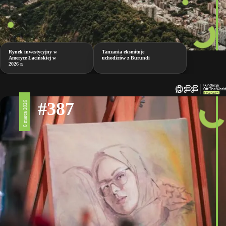
Rynek inwestycyjny w
Tanzania eksmituje
Ameryce Łacińskiej w
uchodźców z Burundi
2026 r.
#387
6 marca 2026