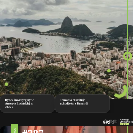
Rynek inwestycyjny w
Tanzania eksmituje
Ameryce Łacińskiej w
uchodźców z Burundi
2026 r.