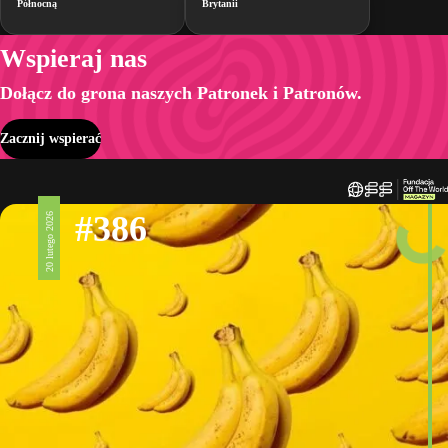
Północną
Brytanii
Wspieraj nas
Dołącz do grona naszych Patronek i Patronów.
Zacznij wspierać
#386
20 lutego 2026