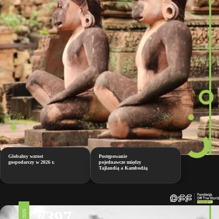
Globalny wzrost
Postępowanie
gospodarczy w 2026 r.
pojednawcze między
Tajlandią a Kambodżą
#397