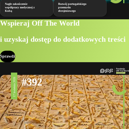
Nagłe zakończenie
Rozwój portugalskiego
współpracy medycznej z
przemysłu
Kubą
zbrojeniowego
Wspieraj Off The World
i uzyskaj dostęp do dodatkowych treści
Sprawdź
#392
17 kwietnia 2026