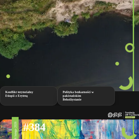
Konflikt terytorialny
Polityka bezkarności w
Etiopii z Erytreą
pakistańskim
Beludżystanie
#384
6 lutego 2026