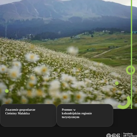
Znaczenie gospodarcze
Przemoc w
Cieśniny Malakka
kolumbijskim regionie
turystycznym