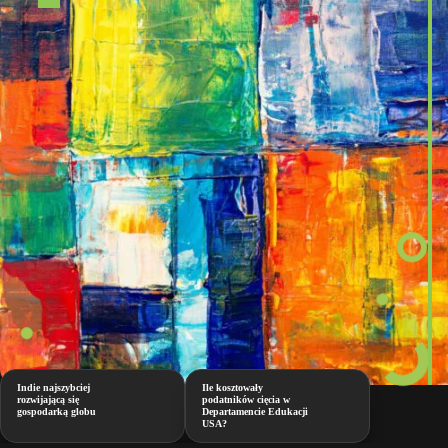
Indie najszybciej
Ile kosztowały
rozwijającą się
podatników cięcia w
gospodarką globu
Departamencie Edukacji
USA?