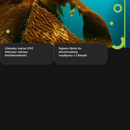
Globalny traktat ONZ
Dążenia Afryki do
dotyczący ochrony
zrównoważonej
bioróżnorodności
współpracy z Chinami