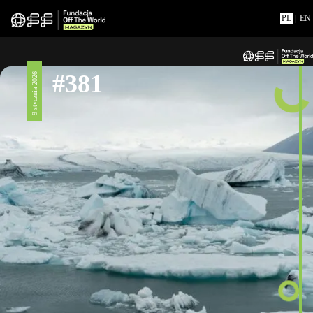
PL
|
EN
#381
9 stycznia 2026