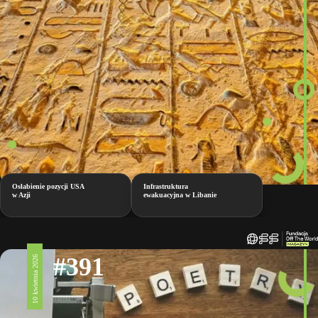
Osłabienie pozycji USA
Infrastruktura
w Azji
ewakuacyjna w Libanie
#391
10 kwietnia 2026