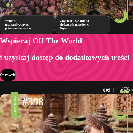
Walka z
Zbyt niski podatek od
nieuregulowanymi
słodzonych napojów w
połowami na świecie
Nigerii
Wspieraj Off The World
i uzyskaj dostęp do dodatkowych treści
Sprawdź
#398
19 czerwca 2026