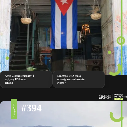
Afera „Hondurasgate” i
Dlaczego USA mają
wpływy USA oraz
obsesję kontrolowania
Izraela
Kuby?
#394
8 maja 2026