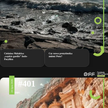
Cieśnina Malakka:
Czy nowa prezydentka
„wąskie gardło” Indo-
zmieni Peru?
Pacyfiku
#401
24 lipca 2026