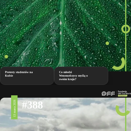
Protesty studentów na
Co młodzi
Kubie
Wenezuelczycy myślą o
swoim kraju?
#388
13 marca 2026