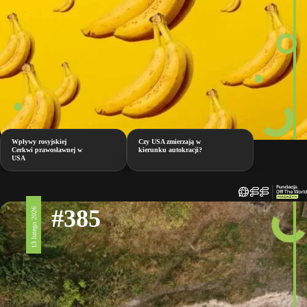
Wpływy rosyjskiej
Czy USA zmierzają w
Cerkwi prawosławnej w
kierunku autokracji?
USA
#385
13 lutego 2026