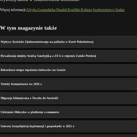
Więcej informacji:
Afryka
Gospodarka
Handel
Konflikt
Kultura
Społeczeństwo
Sudan
W tym magazynie także
Wpływy Kościoła Zjednoczeniowego na politykę w Korei Południowej
Rywalizacja między Arabią Saudyjską a ZEA w regionie Zatoki Perskiej
Rekordowe tempo topnienia lodowców na świecie
Trendy humanitarne na 2026 r.
Migracja klimatyczna z Tuvalu do Australii
Uderzenie Meksyku w platformy e-commerce
Sukcesy brazylijskiej dyplomacji i gospodarki w 2025 r.