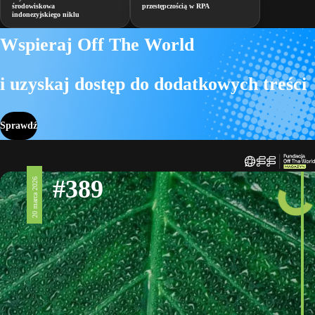
środowiskowa
przestępczością w RPA
indonezyjskiego niklu
Wspieraj Off The World
i uzyskaj dostęp do dodatkowych treści
Sprawdź
#389
20 marca 2026