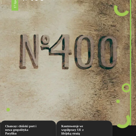
Chancay: chiński port i
Kontrowersje we
nowa geopolityka
współpracy UE z
Pacyfiku
libijską strażą