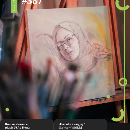
#387
6 marca 2026
Broń nuklearna a
„Hamulec awaryjny”
relacje USA z Koreą
dla wiz w Wielkiej