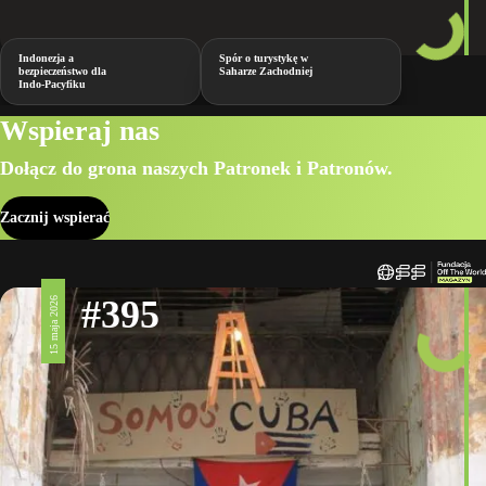
Indonezja a
Spór o turystykę w
bezpieczeństwo dla
Saharze Zachodniej
Indo-Pacyfiku
Wspieraj nas
Dołącz do grona naszych Patronek i Patronów.
Zacznij wspierać
#395
15 maja 2026