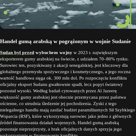
Handel gumą arabską w pogrążonym w wojnie Sudanie
Sudan był przed
wybuchem wojny
w 2023 r. największym
eksporterem gumy arabskiej na świecie, z udziałem 70–80% rynku.
Surowiec ten, pozyskiwany z akacji senegalskiej, jest kluczowy dla
globalnego przemysłu spożywczego i kosmetycznego, a jego roczna
wartość handlowa sięga ok. 300 mln dol. Po rozpoczęciu konfliktu
oficjalny eksport Sudanu gwałtownie spadł, lecz popyt światowy
pozostał wysoki. Według badań cytowanych przez Al Jazeerę
większość gumy arabskiej jest obecnie przemycana przez państwa
ościenne, co utrudnia śledzenie jej pochodzenia. Zyski z tego
nielegalnego handlu mają zasilać budżet paramilitarnych Sił Szybkiego
Wsparcia (RSF), które wykorzystują surowiec jako jedno z głównych
źródeł finansowania działań wojennych. Handel gumą arabską
pozostaje nieprzejrzysty, a brak oficjalnych danych sprzyja jego
wykorzystaniu w finansowaniu konfliktu.