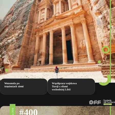
Wenezuela po
Współpraca wojskowa
trzęsieniach ziemi
Turcji z siłami
wschodniej Libii
#400
17 lipca 2026