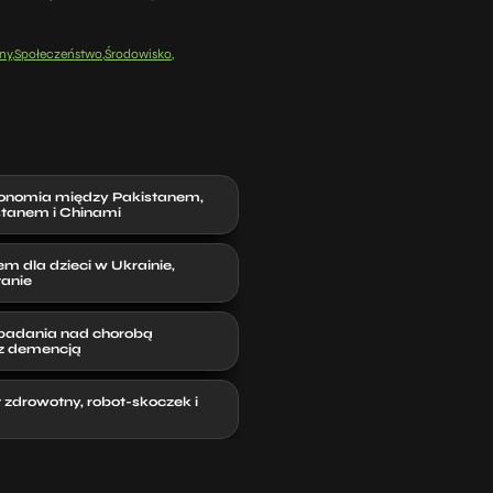
ny
Społeczeństwo
Środowisko
konomia między Pakistanem,
stanem i Chinami
m dla dzieci w Ukrainie,
tanie
 badania nad chorobą
az demencją
 zdrowotny, robot-skoczek i