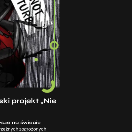
ki projekt „Nie
sze na świecie
brzeżnych zagrożonych