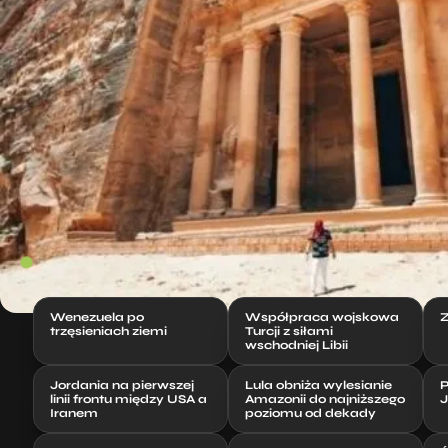
Wenezuela po
Współpraca wojskowa
Z
trzęsieniach ziemi
Turcji z siłami
wschodniej Libii
Jordania na pierwszej
Lula obniża wylesianie
P
linii frontu między USA a
Amazonii do najniższego
J
Iranem
poziomu od dekady