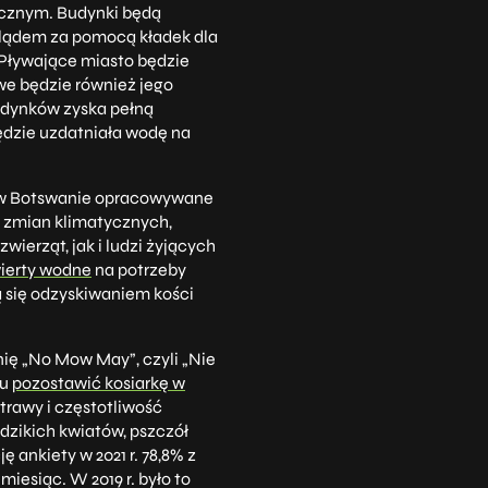
ycznym. Budynki będą
 lądem za pomocą kładek dla
 Pływające miasto będzie
we będzie również jego
udynków zyska pełną
ędzie uzdatniała wodę na
 w Botswanie opracowywane
zmian klimatycznych,
erząt, jak i ludzi żyjących
ierty wodne
na potrzeby
ją się odzyskiwaniem kości
ię „No Mow May”, czyli „Nie
cu
pozostawić kosiarkę w
 trawy i częstotliwość
 dzikich kwiatów, pszczół
ankiety w 2021 r. 78,8% z
iesiąc. W 2019 r. było to