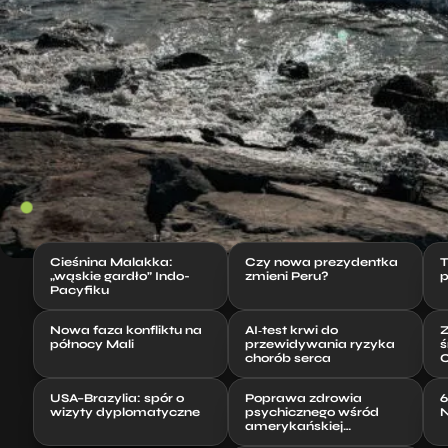
Cieśnina Malakka:
Czy nowa prezydentka
T
„wąskie gardło” Indo-
zmieni Peru?
p
Pacyfiku
Nowa faza konfliktu na
AI‑test krwi do
Z
północy Mali
przewidywania ryzyka
ś
chorób serca
C
USA–Brazylia: spór o
Poprawa zdrowia
6
wizyty dyplomatyczne
psychicznego wśród
N
amerykańskiej
młodzieży