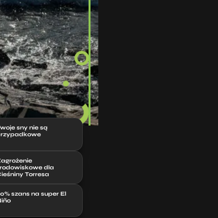
woje sny nie są
rzypadkowe
agrożenie
rodowiskowe dla
ieśniny Torresa
0% szans na super El
iño