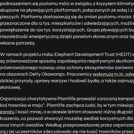
podnoszeniem się poziomu mórz w związku z kryzysem klimat
skupione na pływających platformach, połączonych ze sobą i z
pieszych. Platformy dostosowują się do zmian poziomu morza.
przeznaczone dla 12 tys. mieszkańców i odwiedzających, możli
powiększenie do 100 tys. korzystających. Grupa pływających b
niezależność energetyczną dzięki panelom słonecznym oraz b
własne potrzeby.
W ramach projektu Habu Elephant Development Trust (HEDT)
są zrównoważone sposoby zapobiegania negatywnym skutkom 
zrównoważonego rozwoju oraz ochrony ekosystemów zarówno zwi
na obszarach Delty Okawango. Pracownicy
wykonują m.in. odw
dzikiej przyrody, uprawy warzyw i hodowli bydła, a także zajmu
słoniowej.
Organizacja charytatywna Plantlife prowadzi coroczną kampan
koś trawnika w maju”. Plantlife zachęca ludzi, by w tym miesią
garażu
i kosić mniej, a w okresie letnim stosować różną długość
koszenia, co pozwoli stworzyć mozaikę siedlisk korzystnych dla
oraz innych owadów. Według przeprowadzonej przez organizację 
2157 jej uczestników zdecydowało się nie kosić trawników przez m