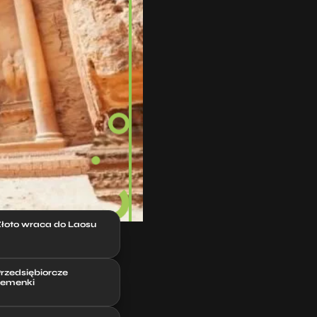
łoto wraca do Laosu
rzedsiębiorcze
emenki