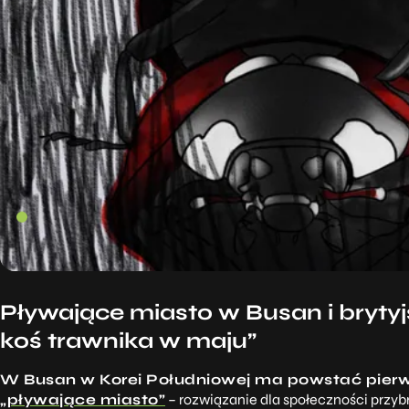
Pływające miasto w Busan i brytyjs
koś trawnika w maju”
W Busan w Korei Południowej ma powstać pierw
„pływające miasto”
– rozwiązanie
dla społeczności przy