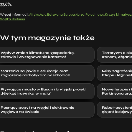
33,6%.
Więcej informacji:
Afryka
Azja
Botswana
Europa
Korea Południowa
Kryzys klimatycz
Wielka Brytania
W tym magazynie także
Wpływ zmian klimatu na gospodarkę,
Terroryzm a e
zdrowie i występowanie katastrof
Iranem, Afgani
Marzenia na jawie a edukacja oraz
Miny zagrożenie
zagrożenie narkotykami w szkołach
Etiopii i Afganis
Pływające miasto w Busan i brytyjski projekt
Nowe terapie i
„Nie koś trawnika w maju”
Parkinsona or
Rosnący popyt na węgiel i elektrownie
Robot-asystent
węglowe na świecie
gigant kolejowy