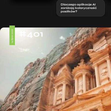
Dlaczego aplikacje AI
zaniżają kaloryczność
posiłków?
#401
24 lipca 2026