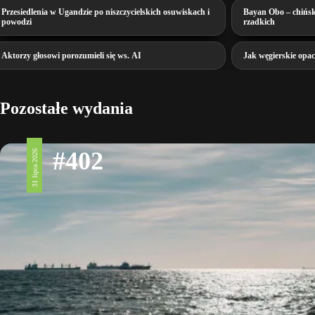
Przesiedlenia w Ugandzie po niszczycielskich osuwiskach i
Bayan Obo – chińsk
powodzi
rzadkich
Aktorzy głosowi porozumieli się ws. AI
Jak węgierskie opa
Pozostałe wydania
#402
31 lipca 2026