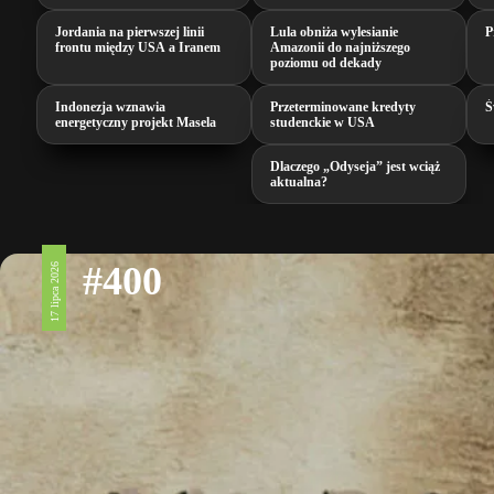
Jordania na pierwszej linii
Lula obniża wylesianie
P
frontu między USA a Iranem
Amazonii do najniższego
poziomu od dekady
Indonezja wznawia
Przeterminowane kredyty
Ś
energetyczny projekt Masela
studenckie w USA
Dlaczego „Odyseja” jest wciąż
aktualna?
#400
17 lipca 2026