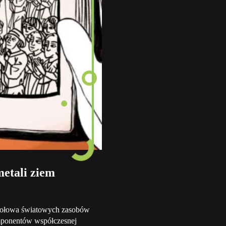
etali ziem
 połowa światowych zasobów
mponentów współczesnej