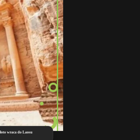
łoto wraca do Laosu