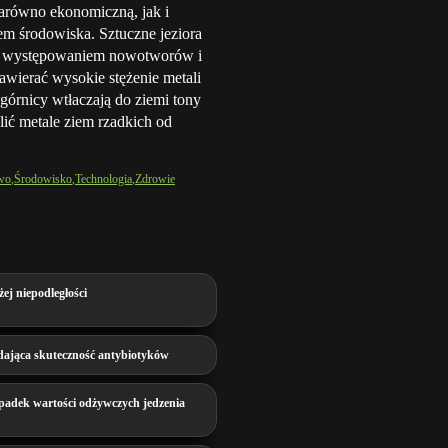
arówno ekonomiczną, jak i
em środowiska. Sztuczne jeziora
ożą występowaniem nowotworów i
wierać wysokie stężenie metali
górnicy wtłaczają do ziemi tony
ić metale ziem rzadkich od
two
Środowisko
Technologia
Zdrowie
ej niepodległości
ająca skuteczność antybiotyków
padek wartości odżywczych jedzenia