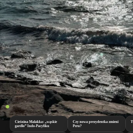
Cieśnina Malakka: „wąskie
Czy nowa prezydentka zmieni
T
gardło” Indo-Pacyfiku
Peru?