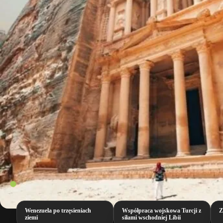
Wenezuela po trzęsieniach
Współpraca wojskowa Turcji z
Z
ziemi
siłami wschodniej Libii