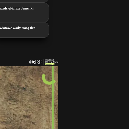
rzedsiębiorcze Jemenki
wiatowe wody tracą tlen