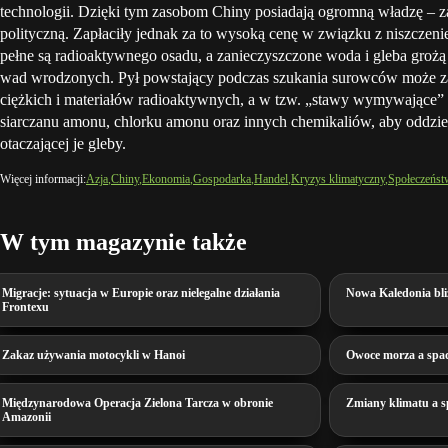
technologii. Dzięki tym zasobom Chiny posiadają ogromną władzę – z
polityczną. Zapłaciły jednak za to wysoką cenę w związku z niszczeni
pełne są radioaktywnego osadu, a zanieczyszczone woda i gleba gr
wad wrodzonych. Pył powstający podczas szukania surowców może za
ciężkich i materiałów radioaktywnych, a w tzw. „stawy wymywające” 
siarczanu amonu, chlorku amonu oraz innych chemikaliów, aby oddziel
otaczającej je gleby.
Więcej informacji:
Azja
Chiny
Ekonomia
Gospodarka
Handel
Kryzys klimatyczny
Społeczeńs
W tym magazynie także
Migracje: sytuacja w Europie oraz nielegalne działania
Nowa Kaledonia bliż
Frontexu
Zakaz używania motocykli w Hanoi
Owoce morza a spad
Międzynarodowa Operacja Zielona Tarcza w obronie
Zmiany klimatu a s
Amazonii