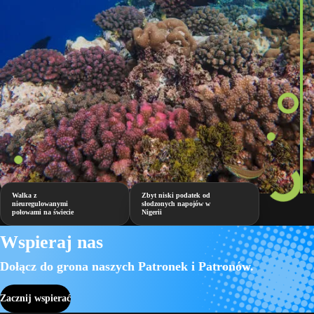
Walka z
Zbyt niski podatek od
nieuregulowanymi
słodzonych napojów w
połowami na świecie
Nigerii
Wspieraj nas
Dołącz do grona naszych Patronek i Patronów.
Zacznij wspierać