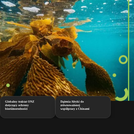
Globalny traktat ONZ
Dążenia Afryki do
dotyczący ochrony
zrównoważonej
bioróżnorodności
współpracy z Chinami