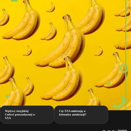
Wpływy rosyjskiej
Czy USA zmierzają w
Cerkwi prawosławnej w
kierunku autokracji?
USA