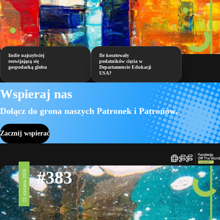
Indie najszybciej
Ile kosztowały
rozwijającą się
podatników cięcia w
gospodarką globu
Departamencie Edukacji
USA?
Wspieraj nas
Dołącz do grona naszych Patronek i Patronów.
Zacznij wspierać
#383
23 stycznia 2026