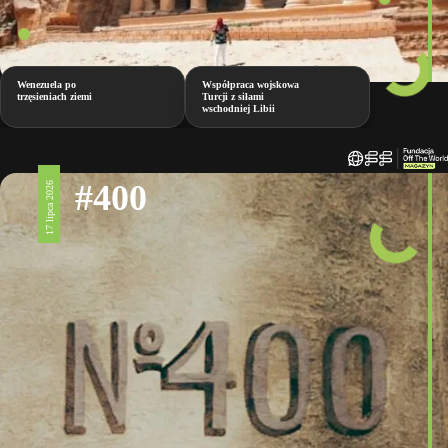
Wenezuela po
Współpraca wojskowa
trzęsieniach ziemi
Turcji z siłami
wschodniej Libii
#400
17 lipca 2026