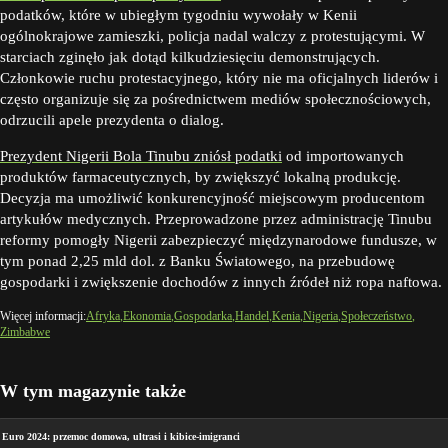
podatków, które w ubiegłym tygodniu wywołały w Kenii
ogólnokrajowe zamieszki, policja nadal walczy z protestującymi. W
starciach zginęło jak dotąd kilkudziesięciu demonstrujących.
Członkowie ruchu protestacyjnego, który nie ma oficjalnych liderów i
często organizuje się za pośrednictwem mediów społecznościowych,
odrzucili apele prezydenta o dialog.
Prezydent Nigerii Bola Tinubu zniósł podatki
od importowanych
produktów farmaceutycznych, by zwiększyć lokalną produkcję.
Decyzja ma umożliwić konkurencyjność miejscowym producentom
artykułów medycznych. Przeprowadzone przez administrację Tinubu
reformy pomogły Nigerii zabezpieczyć międzynarodowe fundusze, w
tym ponad 2,25 mld dol. z Banku Światowego, na przebudowę
gospodarki i zwiększenie dochodów z innych źródeł niż ropa naftowa.
Więcej informacji:
Afryka
Ekonomia
Gospodarka
Handel
Kenia
Nigeria
Społeczeństwo
Zimbabwe
W tym magazynie także
Euro 2024: przemoc domowa, ultrasi i kibice-imigranci