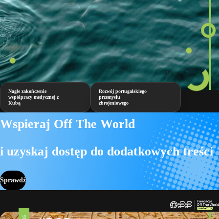
Nagłe zakończenie
Rozwój portugalskiego
współpracy medycznej z
przemysłu
Kubą
zbrojeniowego
Wspieraj Off The World
i uzyskaj dostęp do dodatkowych treści
Sprawdź