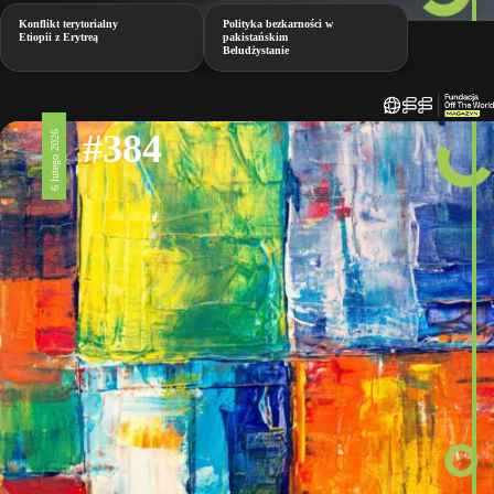
Konflikt terytorialny
Polityka bezkarności w
Etiopii z Erytreą
pakistańskim
Beludżystanie
#384
6 lutego 2026