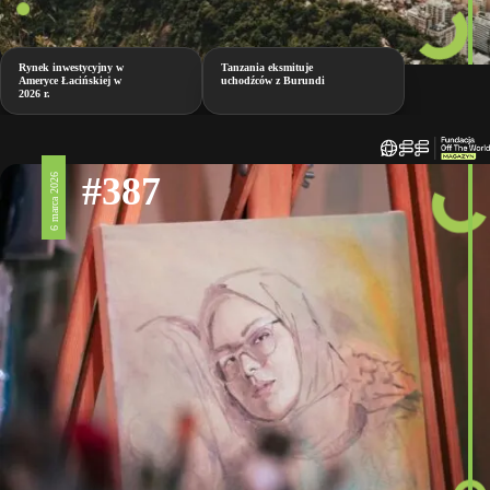
Rynek inwestycyjny w
Tanzania eksmituje
Ameryce Łacińskiej w
uchodźców z Burundi
2026 r.
#387
6 marca 2026