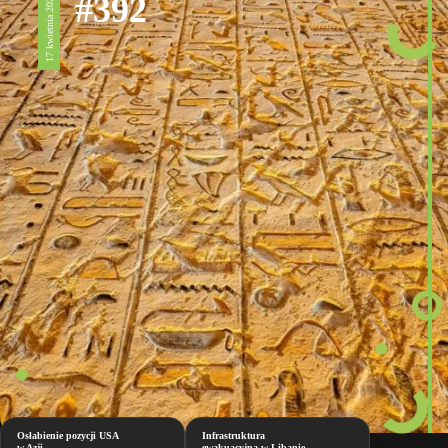
#392
17 kwietnia 2026
Osłabienie pozycji USA
Infrastruktura
w Azji
ewakuacyjna w Libanie