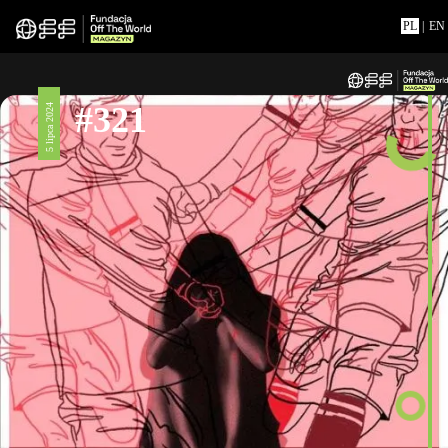
PL
|
EN
#321
5 lipca 2024