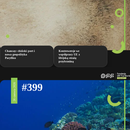
Chancay: chiński port i
Kontrowersje we
nowa geopolityka
współpracy UE z
Pacyfiku
libijską strażą
przybrzeżną
#399
26 czerwca 2026