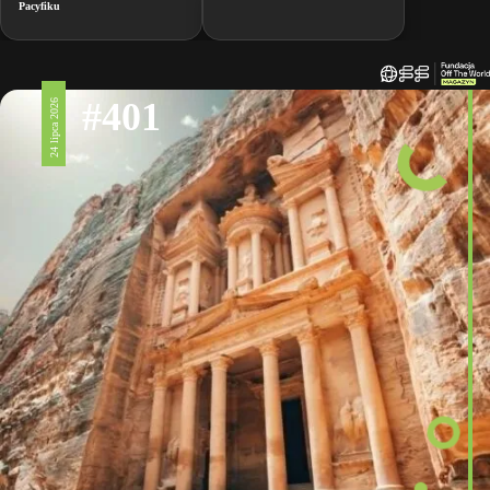
Pacyfiku
#401
24 lipca 2026