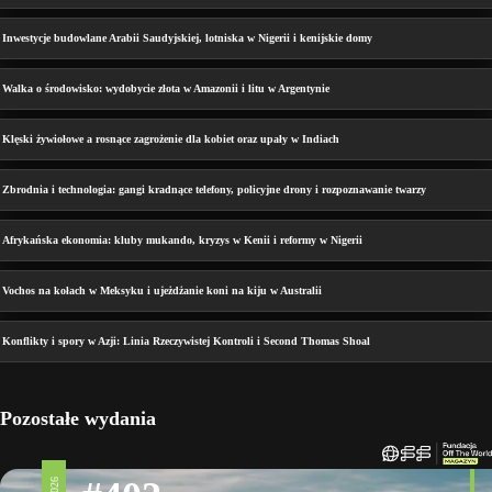
Inwestycje budowlane Arabii Saudyjskiej, lotniska w Nigerii i kenijskie domy
Walka o środowisko: wydobycie złota w Amazonii i litu w Argentynie
Klęski żywiołowe a rosnące zagrożenie dla kobiet oraz upały w Indiach
Zbrodnia i technologia: gangi kradnące telefony, policyjne drony i rozpoznawanie twarzy
Afrykańska ekonomia: kluby mukando, kryzys w Kenii i reformy w Nigerii
Vochos na kołach w Meksyku i ujeżdżanie koni na kiju w Australii
Konflikty i spory w Azji: Linia Rzeczywistej Kontroli i Second Thomas Shoal
Pozostałe wydania