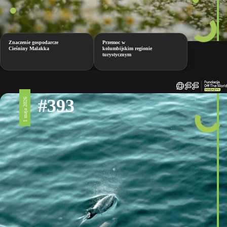
Znaczenie gospodarcze
Przemoc w
Cieśniny Malakka
kolumbijskim regionie
turystycznym
#393
1 maja 2026