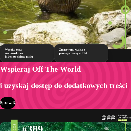
Wysoka cena
Zmasowana walka z
środowiskowa
przestępczością w RPA
indonezyjskiego niklu
Wspieraj Off The World
i uzyskaj dostęp do dodatkowych treści
Sprawdź
#389