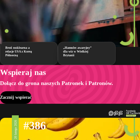
Broń nuklearna a
„Hamulec awaryjny”
relacje USA z Koreą
dla wiz w Wielkiej
Północną
Brytanii
Wspieraj nas
Dołącz do grona naszych Patronek i Patronów.
Zacznij wspierać
#386
20 lutego 2026