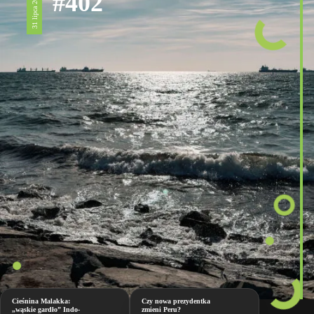
#402
31 lipca 2026
Cieśnina Malakka:
Czy nowa prezydentka
„wąskie gardło” Indo-
zmieni Peru?