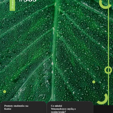
20 marca 2026
Protesty studentów na
Co młodzi
Kubie
Wenezuelczycy myślą o
swoim kraju?