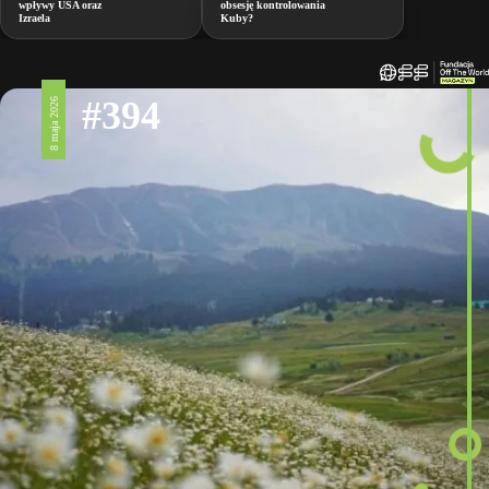
wpływy USA oraz
obsesję kontrolowania
Izraela
Kuby?
#394
8 maja 2026