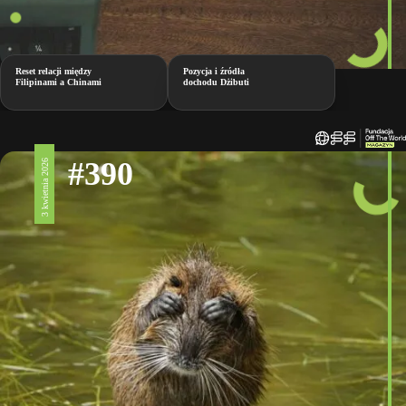
Reset relacji między
Pozycja i źródła
Filipinami a Chinami
dochodu Dżibuti
#390
3 kwietnia 2026