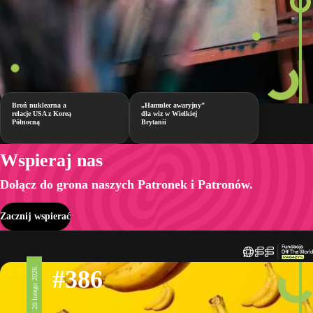
Broń nuklearna a
„Hamulec awaryjny”
relacje USA z Koreą
dla wiz w Wielkiej
Północną
Brytanii
Wspieraj nas
Dołącz do grona naszych Patronek i Patronów.
Zacznij wspierać
#386
20 lutego 2026