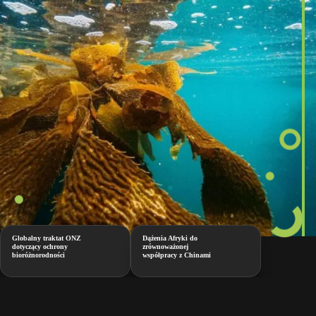
Globalny traktat ONZ
Dążenia Afryki do
dotyczący ochrony
zrównoważonej
bioróżnorodności
współpracy z Chinami