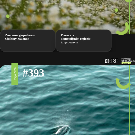
Znaczenie gospodarcze
Przemoc w
Cieśniny Malakka
kolumbijskim regionie
turystycznym
#393
1 maja 2026