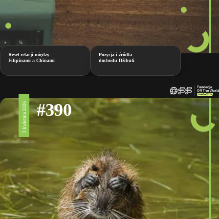
Reset relacji między
Pozycja i źródła
Filipinami a Chinami
dochodu Dżibuti
#390
3 kwietnia 2026