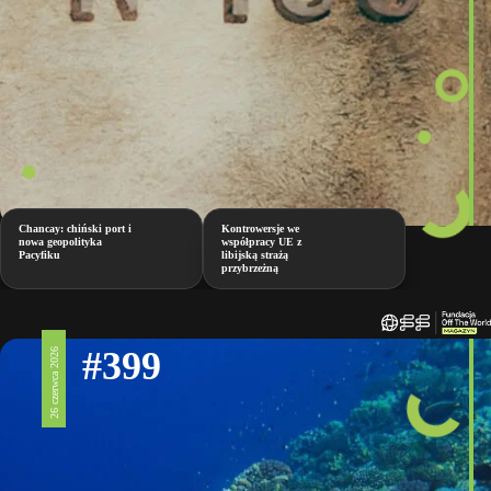
Chancay: chiński port i
Kontrowersje we
nowa geopolityka
współpracy UE z
Pacyfiku
libijską strażą
przybrzeżną
#399
26 czerwca 2026