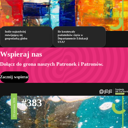
Indie najszybciej
Ile kosztowały
rozwijającą się
podatników cięcia w
gospodarką globu
Departamencie Edukacji
USA?
Wspieraj nas
Dołącz do grona naszych Patronek i Patronów.
Zacznij wspierać
#383
23 stycznia 2026