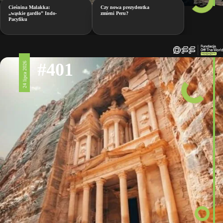
Cieśnina Malakka:
Czy nowa prezydentka
„wąskie gardło” Indo-
zmieni Peru?
Pacyfiku
#401
24 lipca 2026