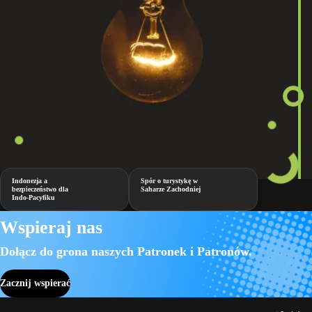
Indonezja a
Spór o turystykę w
bezpieczeństwo dla
Saharze Zachodniej
Indo-Pacyfiku
Wspieraj nas
Dołącz do grona naszych Patronek i Patronów.
Zacznij wspierać