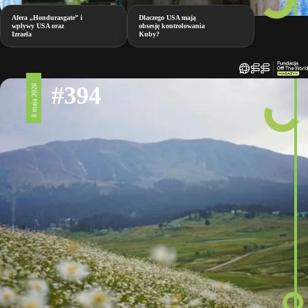
Afera „Hondurasgate” i
Dlaczego USA mają
wpływy USA oraz
obsesję kontrolowania
Izraela
Kuby?
#394
8 maja 2026