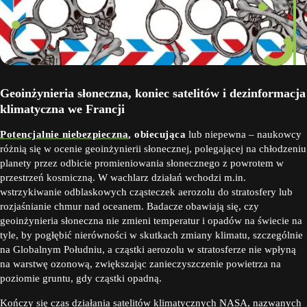
Geoinżynieria słoneczna, koniec satelitów i dezinformacja
klimatyczna we Francji
Potencjalnie niebezpieczna
, obiecująca
lub niepewna – naukowcy
różnią się w ocenie geoinżynierii słonecznej, polegającej na chłodzeniu
planety przez odbicie promieniowania słonecznego z powrotem w
przestrzeń kosmiczną. W wachlarz działań wchodzi m.in.
wstrzykiwanie odblaskowych cząsteczek aerozolu do stratosfery lub
rozjaśnianie chmur nad oceanem. Badacze obawiają się, czy
geoinżynieria słoneczna nie zmieni temperatur i opadów na świecie na
tyle, by pogłębić nierówności w skutkach zmiany klimatu, szczególnie
na Globalnym Południu, a cząstki aerozolu w stratosferze nie wpłyną
na warstwę ozonową, zwiększając zanieczyszczenie powietrza na
poziomie gruntu, gdy cząstki opadną.
Kończy się czas działania
satelitów klimatycznych NASA, nazwanych