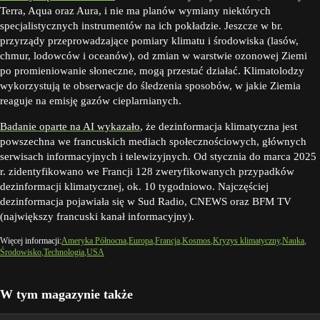
Terra, Aqua oraz Aura, i nie ma planów wymiany niektórych
specjalistycznych instrumentów na ich pokładzie. Jeszcze w br.
przyrządy przeprowadzające pomiary klimatu i środowiska (lasów,
chmur, lodowców i oceanów), od zmian w warstwie ozonowej Ziemi
po promieniowanie słoneczne, mogą przestać działać. Klimatolodzy
wykorzystują te obserwacje do śledzenia sposobów, w jakie Ziemia
reaguje na emisję gazów cieplarnianych.
Badanie oparte na AI wykazało
, że dezinformacja klimatyczna jest
powszechna we francuskich mediach społecznościowych, głównych
serwisach informacyjnych i telewizyjnych. Od stycznia do marca 2025
r. zidentyfikowano we Francji 128 zweryfikowanych przypadków
dezinformacji klimatycznej, ok. 10 tygodniowo. Najczęściej
dezinformacja pojawiała się w Sud Radio, CNEWS oraz BFM TV
(największy francuski kanał informacyjny).
Więcej informacji:
Ameryka Północna
Europa
Francja
Kosmos
Kryzys klimatyczny
Nauka
Środowisko
Technologia
USA
W tym magazynie także