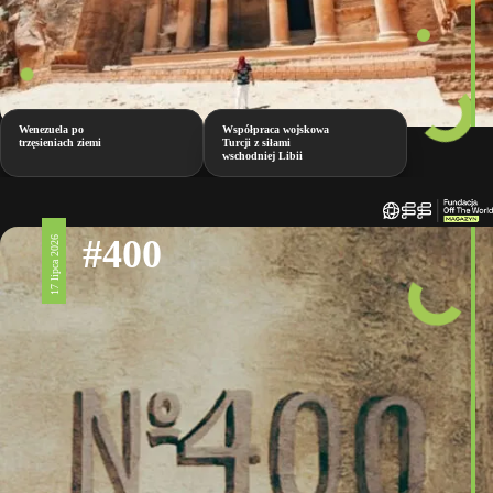
Wenezuela po
Współpraca wojskowa
trzęsieniach ziemi
Turcji z siłami
wschodniej Libii
#400
17 lipca 2026