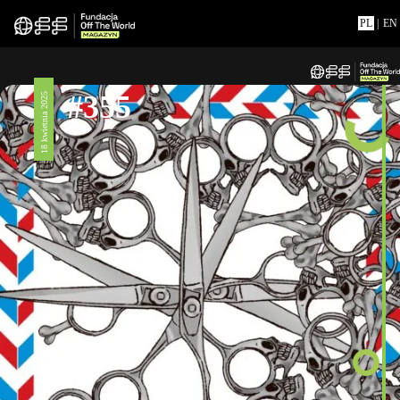
PL
|
EN
#355
18 kwietnia 2025