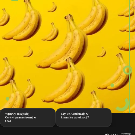
Wpływy rosyjskiej
Czy USA zmierzają w
Cerkwi prawosławnej w
kierunku autokracji?
USA