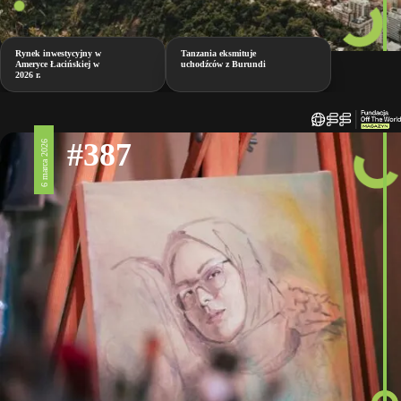
Rynek inwestycyjny w
Tanzania eksmituje
Ameryce Łacińskiej w
uchodźców z Burundi
2026 r.
#387
6 marca 2026