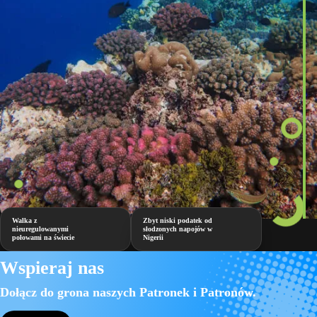
Walka z
Zbyt niski podatek od
nieuregulowanymi
słodzonych napojów w
połowami na świecie
Nigerii
Wspieraj nas
Dołącz do grona naszych Patronek i Patronów.