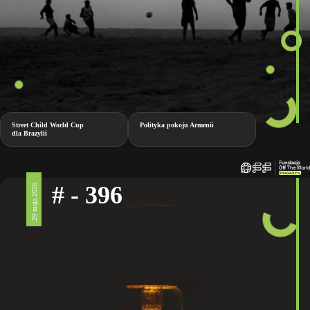
Street Child World Cup
Polityka pokoju Armenii
dla Brazylii
# - 396
29 maja 2026