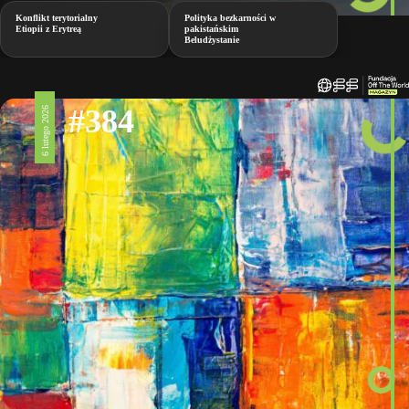
Konflikt terytorialny
Polityka bezkarności w
Etiopii z Erytreą
pakistańskim
Beludżystanie
#384
6 lutego 2026