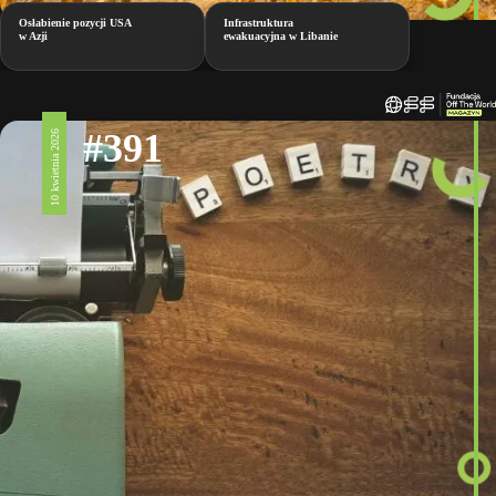
Osłabienie pozycji USA
Infrastruktura
w Azji
ewakuacyjna w Libanie
#391
10 kwietnia 2026