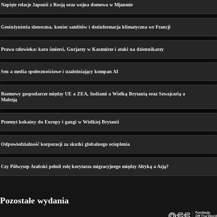
Napięte relacje Japonii z Rosją oraz wojna domowa w Mjanmie
Geoinżynieria słoneczna, koniec satelitów i dezinformacja klimatyczna we Francji
Prawa człowieka: kara śmierci, Gurjarzy w Kaszmirze i ataki na dziennikarzy
Sen a media społecznościowe i uzależniający kompan AI
Rozmowy gospodarcze między UE a ZEA, Indiami a Wielką Brytanią oraz Szwajcarią a
Malezją
Przemyt kokainy do Europy i gangi w Wielkiej Brytanii
Odpowiedzialność korporacji za skutki globalnego ocieplenia
Czy Półwysep Arabski pełnił rolę korytarza migracyjnego między Afryką a Azją?
Pozostałe wydania