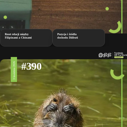
Reset relacji między
Pozycja i źródła
Filipinami a Chinami
dochodu Dżibuti
#390
3 kwietnia 2026