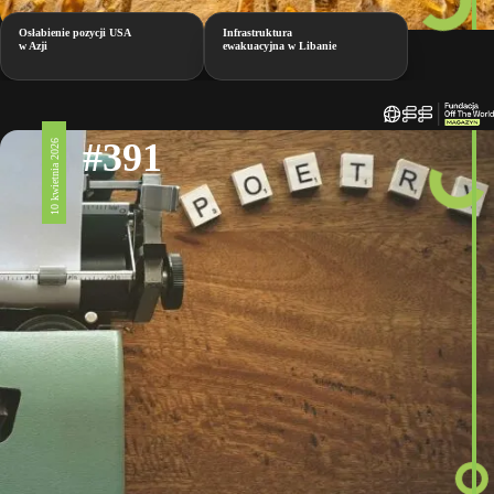
Osłabienie pozycji USA
Infrastruktura
w Azji
ewakuacyjna w Libanie
#391
10 kwietnia 2026