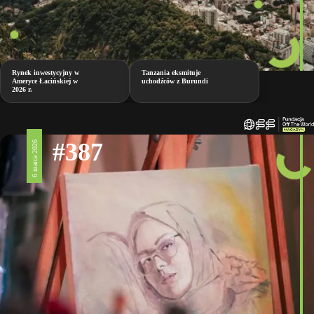
Rynek inwestycyjny w
Tanzania eksmituje
Ameryce Łacińskiej w
uchodźców z Burundi
2026 r.
#387
6 marca 2026