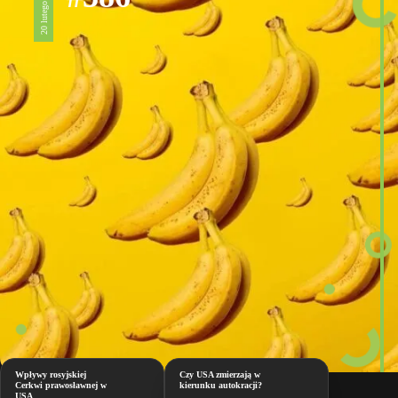
20 lutego 2026
Wpływy rosyjskiej
Czy USA zmierzają w
Cerkwi prawosławnej w
kierunku autokracji?
USA