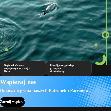
Nagłe zakończenie
Rozwój portugalskiego
współpracy medycznej z
przemysłu
Kubą
zbrojeniowego
Wspieraj nas
Dołącz do grona naszych Patronek i Patronów.
Zacznij wspierać