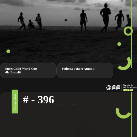
Street Child World Cup
Polityka pokoju Armenii
dla Brazylii
# - 396
29 maja 2026