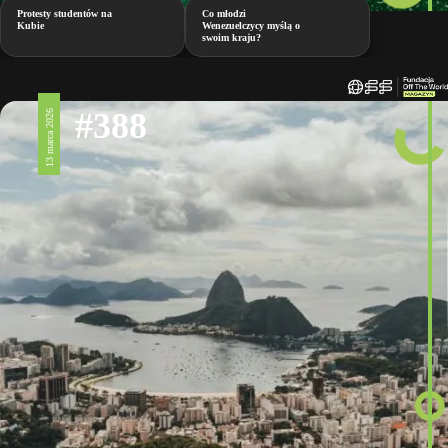
Protesty studentów na
Co młodzi
Kubie
Wenezuelczycy myślą o
swoim kraju?
#388
13 marca 2026