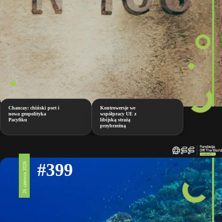
Chancay: chiński port i
Kontrowersje we
nowa geopolityka
współpracy UE z
Pacyfiku
libijską strażą
przybrzeżną
#399
26 czerwca 2026