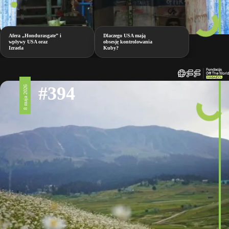
Afera „Hondurasgate” i
Dlaczego USA mają
wpływy USA oraz
obsesję kontrolowania
Izraela
Kuby?
#394
8 maja 2026