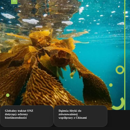
Globalny traktat ONZ
Dążenia Afryki do
dotyczący ochrony
zrównoważonej
bioróżnorodności
współpracy z Chinami