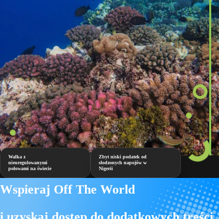
Walka z
Zbyt niski podatek od
nieuregulowanymi
słodzonych napojów w
połowami na świecie
Nigerii
Wspieraj Off The World
i uzyskaj dostęp do dodatkowych treści