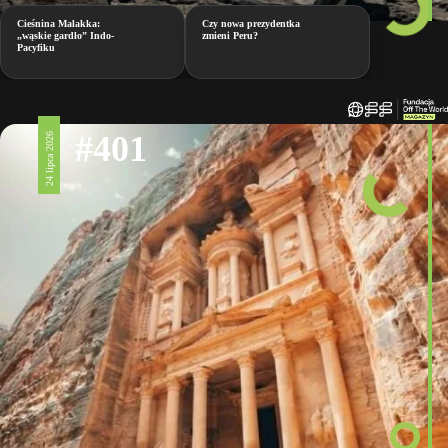
Cieśnina Malakka:
Czy nowa prezydentka
„wąskie gardło” Indo-
zmieni Peru?
Pacyfiku
#401
24 lipca 2026