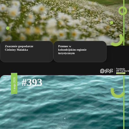
Znaczenie gospodarcze
Przemoc w
Cieśniny Malakka
kolumbijskim regionie
turystycznym
#393
1 maja 2026