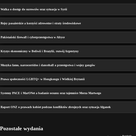
Walka o dostęp do surowców oraz sytuacja w Syrii
Rejsy pasażerskie a korzyści zdrowotne i straty środowiskowe
Pakistański firewall i cyberprzestępstwa w Afryce
Kryzys ekonomiczny w Boliwii i Brazylii, rozwój Argentyny
Muzyka famo, narcocorridos i dancehall a przestępstwa i wojny gangów
Prawa społeczności LGBTQ+ w Hongkongu i Wielkiej Brytanii
Systemy PACE i MarONet a badanie oceanu oraz tajemnice Morza Martwego
Raport ONZ o prawach kobiet podczas konfliktów zbrojnych oraz sytuacja Afganek
Pozostałe wydania