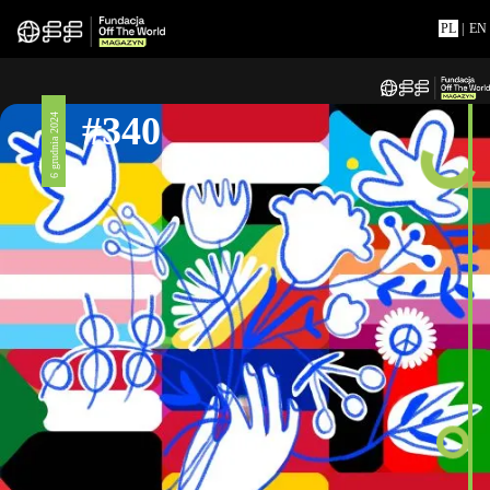
PL
|
EN
#340
6 grudnia 2024