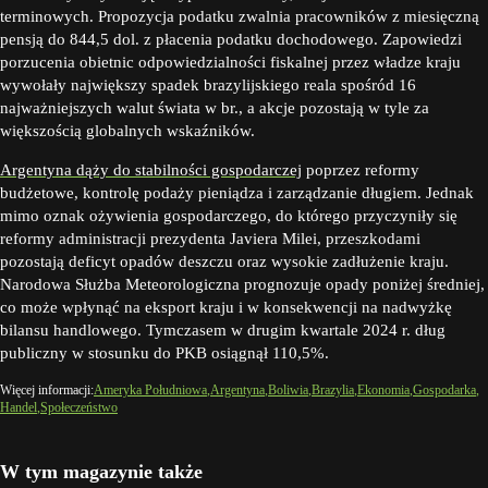
terminowych. Propozycja podatku zwalnia pracowników z miesięczną
pensją do 844,5 dol. z płacenia podatku dochodowego. Zapowiedzi
porzucenia obietnic odpowiedzialności fiskalnej przez władze kraju
wywołały największy spadek brazylijskiego reala spośród 16
najważniejszych walut świata w br., a akcje pozostają w tyle za
większością globalnych wskaźników.
Argentyna dąży do stabilności gospodarczej
poprzez reformy
budżetowe, kontrolę podaży pieniądza i zarządzanie długiem. Jednak
mimo oznak ożywienia gospodarczego, do którego przyczyniły się
reformy administracji prezydenta Javiera Milei, przeszkodami
pozostają deficyt opadów deszczu oraz wysokie zadłużenie kraju.
Narodowa Służba Meteorologiczna prognozuje opady poniżej średniej,
co może wpłynąć na eksport kraju i w konsekwencji na nadwyżkę
bilansu handlowego. Tymczasem w drugim kwartale 2024 r. dług
publiczny w stosunku do PKB osiągnął 110,5%.
Więcej informacji:
Ameryka Południowa
Argentyna
Boliwia
Brazylia
Ekonomia
Gospodarka
Handel
Społeczeństwo
W tym magazynie także