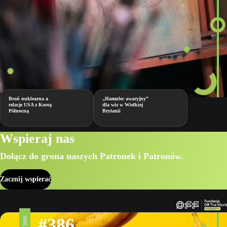
Broń nuklearna a
„Hamulec awaryjny”
relacje USA z Koreą
dla wiz w Wielkiej
Północną
Brytanii
Wspieraj nas
Dołącz do grona naszych Patronek i Patronów.
Zacznij wspierać
#386