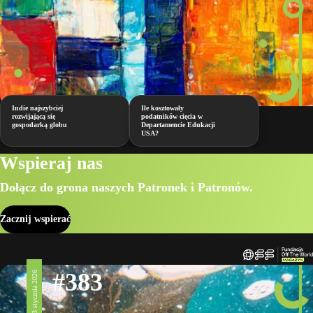
Indie najszybciej
Ile kosztowały
rozwijającą się
podatników cięcia w
gospodarką globu
Departamencie Edukacji
USA?
Wspieraj nas
Dołącz do grona naszych Patronek i Patronów.
Zacznij wspierać
#383
23 stycznia 2026