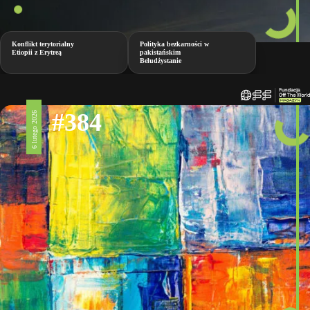
Konflikt terytorialny
Polityka bezkarności w
Etiopii z Erytreą
pakistańskim
Beludżystanie
#384
6 lutego 2026