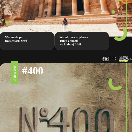
Wenezuela po
Współpraca wojskowa
trzęsieniach ziemi
Turcji z siłami
wschodniej Libii
#400
17 lipca 2026